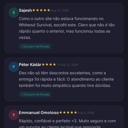
Sajesh
★
★
★
★
★
Aug 10, 2026
S
Como o outro site não estava funcionando no
Whiteout Survival, escolhi este. Claro que não é tão
rápido quanto o anterior, mas funcionou todas as
vezes.
✓
Compra Verificada
Péter Kádár
★
★
★
★
★
Aug 10, 2026
P
Eles não só têm descontos excelentes, como a
entrega foi rápida e fácil. O atendimento ao cliente
também foi muito simpático quando tive dúvidas.
✓
Compra Verificada
Emmanuel Omotoso
★
★
★
★
★
Aug 9, 2026
E
Rápido, confiável e perfeito <3. Muito seguro e com
um suporte ao cliente incrível que responde