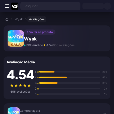
Ir para o conteúdo principal
Pesquisar...
Wyak
Avaliações
←
Voltar ao produto
Wyak
899 Vendido
★
4.54
655 avaliações
Avaliação Média
4.54
5
★
25%
4
★
45%
3
★
30%
★
★
★
★
★
2
★
0%
655 avaliações
1
★
0%
Comprar agora
Comprar agora
→