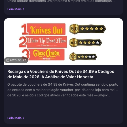
única atitude transforma um problema simples em duas cobranças.
Confirme se a sua cobrança está pendente ou concluída, reinicie e
Leia Mais
faça...
2026-05-27
Recarga de Vouchers de Knives Out de $4,99 e Códigos
de Maio de 2026: A Análise de Valor Honesta
O pacote de vouchers de $4,99 de Knives Out continua sendo o ponto
de entrada com a melhor relação voucher-por-dólar na loja para maio
de 2026, e os dois códigos ativos verificados este mês — jmqsx...
Leia Mais