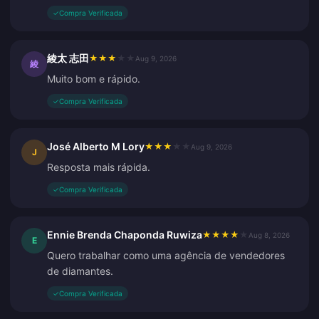
✓
Compra Verificada
綾太 志田
★
★
★
★
★
Aug 9, 2026
綾
Muito bom e rápido.
✓
Compra Verificada
José Alberto M Lory
★
★
★
★
★
Aug 9, 2026
J
Resposta mais rápida.
✓
Compra Verificada
Ennie Brenda Chaponda Ruwiza
★
★
★
★
★
Aug 8, 2026
E
Quero trabalhar como uma agência de vendedores
de diamantes.
✓
Compra Verificada