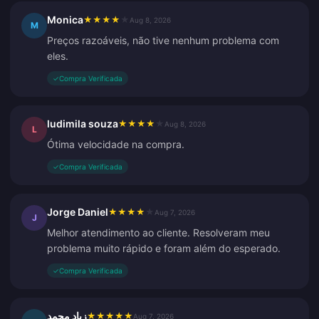
Monica
★
★
★
★
★
Aug 8, 2026
M
Preços razoáveis, não tive nenhum problema com
eles.
✓
Compra Verificada
ludimila souza
★
★
★
★
★
Aug 8, 2026
L
Ótima velocidade na compra.
✓
Compra Verificada
Jorge Daniel
★
★
★
★
★
Aug 7, 2026
J
Melhor atendimento ao cliente. Resolveram meu
problema muito rápido e foram além do esperado.
✓
Compra Verificada
زياد محمد
★
★
★
★
★
Aug 7, 2026