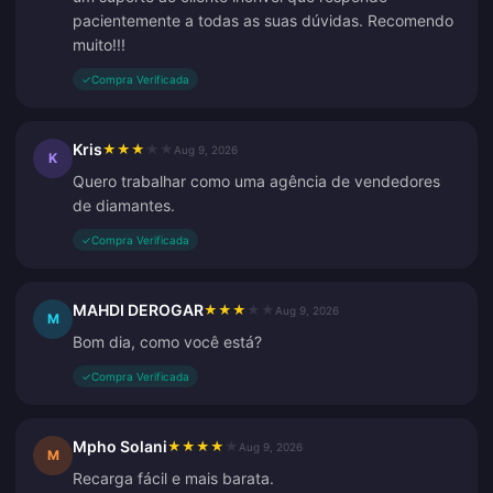
pacientemente a todas as suas dúvidas. Recomendo
muito!!!
✓
Compra Verificada
Kris
★
★
★
★
★
Aug 9, 2026
K
Quero trabalhar como uma agência de vendedores
de diamantes.
✓
Compra Verificada
MAHDI DEROGAR
★
★
★
★
★
Aug 9, 2026
M
Bom dia, como você está?
✓
Compra Verificada
Mpho Solani
★
★
★
★
★
Aug 9, 2026
M
Recarga fácil e mais barata.