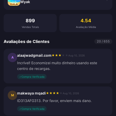
Wyak
Avaliações de Clientes
899
4.54
Vendas Totais
Avaliação Média
Avaliações de Clientes
20 / 655
alaajwadgmail.com
★
★
★
★
★
Aug 10, 2026
A
Incrível! Economizei muito dinheiro usando este
centro de recargas.
✓
Compra Verificada
makwaya mqadi
★
★
★
★
★
Aug 10, 2026
M
ID313AFG313. Por favor, enviem mais dano.
✓
Compra Verificada