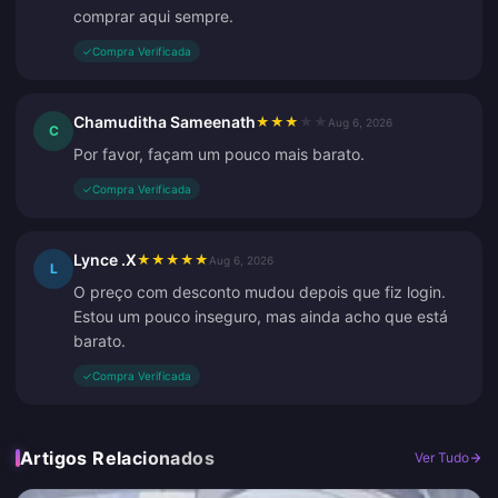
comprar aqui sempre.
✓
Compra Verificada
Chamuditha Sameenath
★
★
★
★
★
Aug 6, 2026
C
Por favor, façam um pouco mais barato.
✓
Compra Verificada
Lynce .X
★
★
★
★
★
Aug 6, 2026
L
O preço com desconto mudou depois que fiz login.
Estou um pouco inseguro, mas ainda acho que está
barato.
✓
Compra Verificada
Artigos Relacionados
Ver Tudo