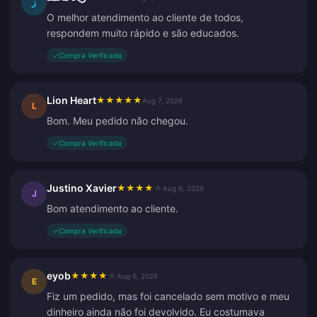
ز
O melhor atendimento ao cliente de todos,
respondem muito rápido e são educados.
✓
Compra Verificada
Lion Heart
★
★
★
★
★
Aug 7, 2026
L
Bom. Meu pedido não chegou.
✓
Compra Verificada
Justino Xavier
★
★
★
★
★
Aug 6, 2026
J
Bom atendimento ao cliente.
✓
Compra Verificada
eyob
★
★
★
★
★
Aug 6, 2026
E
Fiz um pedido, mas foi cancelado sem motivo e meu
dinheiro ainda não foi devolvido. Eu costumava