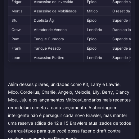
Edgar
Assassino de Investida
Épico
Super de salto 
Mortis
Assassino de Mobilidade
Mítico
O reset da corr
Stu
Duelista Ágil
Épico
Super de inves
Crow
Atirador de Veneno
Lendário
Dano ao longo 
Pam
Tanque Curadora
Épico
Super de torre 
Frank
Tanque Pesado
Épico
Super de área 
Leon
Assassino Furtivo
Lendário
Super de invisi
Além desses pilares, unidades como Kit, Larry e Lawrie,
Mico, Cordelius, Charlie, Angelo, Melodie, Lily, Berry, Clancy,
Moe, Juju e os lançamentos Míticos/Lendários mais recentes
remodelam o meta a cada lançamento. A abordagem
inteligente não é perseguir cada novo Brawler, mas manter
uma reserva sólida de 12 a 15 Brawlers atualizados de todos
os arquétipos para que você possa fazer o draft contra
qualquer oponente no Ranqueado.