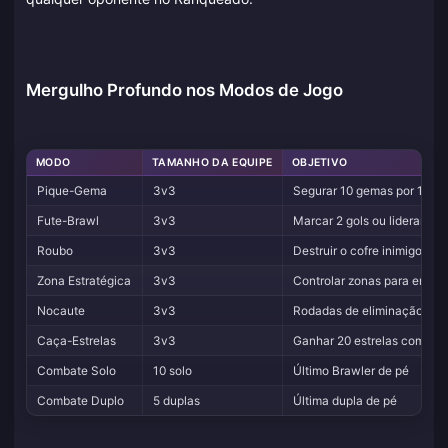
Mergulho Profundo nos Modos de Jogo
MODO
TAMANHO DA EQUIPE
OBJETIVO
Pique-Gema
3v3
Segurar 10 gemas por 16 s
Fute-Brawl
3v3
Marcar 2 gols ou liderar no
Roubo
3v3
Destruir o cofre inimigo
Zona Estratégica
3v3
Controlar zonas para encher
Nocaute
3v3
Rodadas de eliminação mel
Caça-Estrelas
3v3
Ganhar 20 estrelas com eli
Combate Solo
10 solo
Último Brawler de pé
Combate Duplo
5 duplas
Última dupla de pé