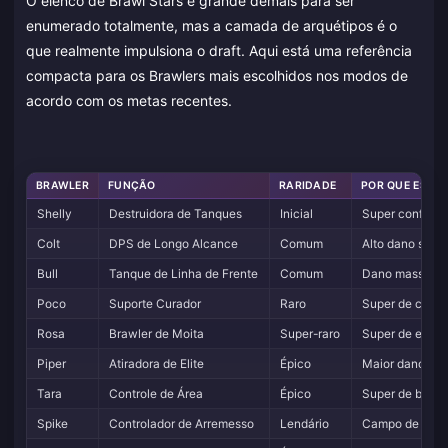
O elenco de Brawl Stars é grande demais para ser
enumerado totalmente, mas a camada de arquétipos é o
que realmente impulsiona o draft. Aqui está uma referência
compacta para os Brawlers mais escolhidos nos modos de
acordo com os metas recentes.
BRAWLER
FUNÇÃO
RARIDADE
POR QUE ESCO
Shelly
Destruidora de Tanques
Inicial
Super confiáve
Colt
DPS de Longo Alcance
Comum
Alto dano suste
Bull
Tanque de Linha de Frente
Comum
Dano massivo à
Poco
Suporte Curador
Raro
Super de cura p
Rosa
Brawler de Moita
Super-raro
Super de escud
Piper
Atiradora de Elite
Épico
Maior dano no 
Tara
Controle de Área
Épico
Super de burac
Spike
Controlador de Arremesso
Lendário
Campo de lenti