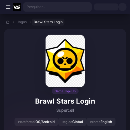
Ir para o conteúdo principal
Pesquisar...
Jogos
Brawl Stars Login
Game Top-Up
Brawl Stars Login
Supercell
iOS/Android
Global
English
Plataforma
Região
Idioma