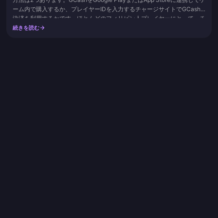
ーム内で購入するか、プレイヤーIDを入力するチャージサイトでGCash
決済を利用するかです。ほとんどのフィリピン人プレイヤーにとって、チ
ャージサイトを利用する方が即時反映され、価格も安く抑えられます。安
続きを読む
全性を最優先して初めて試す場合は、アプリ内ストアを経由するルートが
おすすめです。