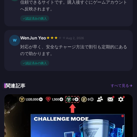
信頼できるサイトです。購入後すぐにゲームアカウント
へ反映されます。
✓
認証済みの購入
WenJun Yeo
★
★
★
★
★
Aug 2, 2026
W
対応が早く、安全なチャージ方法で割引も定期的にある
ので助かります。
✓
認証済みの購入
関連記事
すべて見る