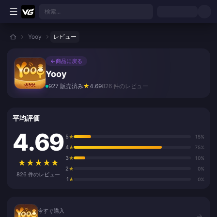
メインコンテンツへスキップ
検索...
Yooy
レビュー
←
商品に戻る
Yooy
927 販売済み
★
4.69
826 件のレビュー
平均評価
4.69
5
★
15%
4
★
75%
3
★
10%
★
★
★
★
★
2
★
0%
826 件のレビュー
1
★
0%
今すぐ購入
今すぐ購入
→