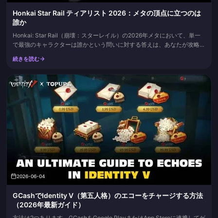
Honkai Star Rail ティアリスト 2026：メタの頂点に立つのは
誰か
Honkai: Star Rail（崩壊：スターレイル）の2026年メタにおいて、単一
で最強のキャラクターは誰かという問いに対する答えは、あなたが攻略し
ている役割やエンドゲームコンテンツのモードによって異なります。バー
続きを読む
ジョン4.3において、LDShop HSR Tier List V4.3では、アタッカー
（DPS）の頂点に銀狼 LV.999、スパークシー、カストリーチェ、耀光を
据え、バッファ...
2026-06-04
GCashでIdentity V（第五人格）のエコーをチャージする方法
（2026年最新ガイド）
方法は2つあります。GCashをGoogle PlayまたはApp Storeに連携してゲ