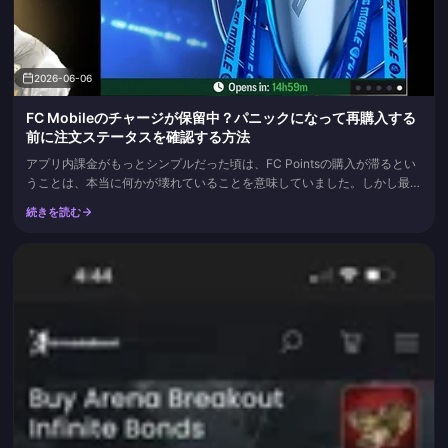
2026-06-06
FC Mobileのチャージが保留中？パニックになって再購入する
前に注文ステータスを確認する方法
アプリ内課金がもっとシンプルだった頃は、FC Pointsの購入が滞るとい
うことは、本当に何かが壊れていることを意味していました。しかし最近
では、「保留中」のステータスはほとんどの場合、支払いがまだ承認プロ
続きを読む
セス中であることを意味しており、EA FC Mobileゲーム情報ハブによる
と、それがクリアされれば大半のFC Pointsは数分以内に反映されます。
そのため、再購入はしないでください。こ...