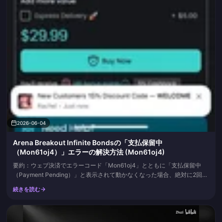
2026-06-04
Arena Breakout Infinite Bondsの「支払保留中
（Mon61oj4）」エラーの解決方法 (Mon61oj4)
要約：ウェブ決済でエラーコード「Mon61oj4」とともに「支払保留中
（Payment Pending）」と表示されて動かなくなった場合、絶対に2回目
の「支払う」ボタンを押さないでください。再試行することは、二重課金
続きを読む
が発生する最大の原因です。保留状態のほとんどは、確定した請求ではな
く、取り消し可能な銀行による一時保留（ホールド）です。何よりも先に
ゲーム内の残高と購入履歴を確認し、注文が確定す...