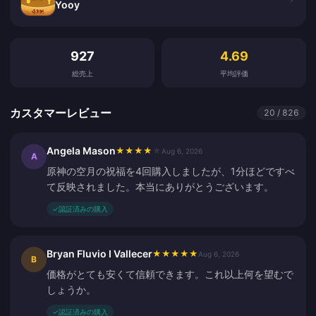
Yooy
カスタマーレビュー
927
4.69
総売上
平均評価
カスタマーレビュー
20 / 826
Angela Mason
★
★
★
★
★
Aug 6, 2026
A
原神の空月の祝福を4回購入しましたが、1分ほどですべ
て反映されました。本当にありがとうございます。
✓
認証済みの購入
Bryan Fluvio I Vallecer
★
★
★
★
★
Aug 6, 2026
B
価格がとても安くて信頼できます。これ以上何を望むで
しょうか。
✓
認証済みの購入