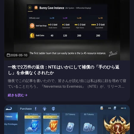
2026-05-10
一晩で2万件の返信：NTEはいかにして補償の「手のひら返
し」を余儀なくされたか
徹夜でこの記事を書いたので、皆さんが読む頃には私は枕に顔を埋めて寝
ていることだろう。『Neverness to Everness』（NTE）が、リリース以
来最大規模のコミュニティ炎上に見舞われた。この騒動の経緯は詳細に分
続きを読む
析する価値がある。なぜなら、これは単なる一つのバグの問題ではないか
らだ。ホッタスタジオがどのバグを修正し、どのバグを黙認するのか、そ
の判断基準がプレイヤーに突きつけた答えは、...