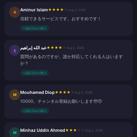
Aminur Islam
★
★
★
★
★
Aug 3, 2026
A
信頼できるサービスです。おすすめです！
✓
認証済みの購入
عبد الله إبراهيم
★
★
★
★
★
Aug 2, 2026
ع
質問があるのですが、誰か対応してくれる人はいます
か？
✓
認証済みの購入
Mouhamed Diop
★
★
★
★
★
Aug 2, 2026
M
10000。チャンネル登録お願いします🥹🥺
✓
認証済みの購入
Minhaz Uddin Ahmed
★
★
★
★
★
Aug 2, 2026
M