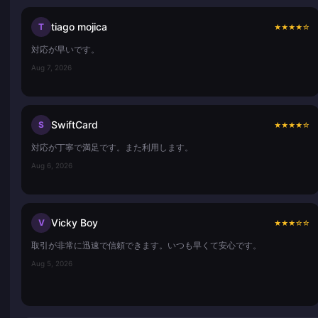
tiago mojica
T
★
★
★
★
☆
対応が早いです。
Aug 7, 2026
SwiftCard
S
★
★
★
★
☆
対応が丁寧で満足です。また利用します。
Aug 6, 2026
Vicky Boy
V
★
★
★
☆
☆
取引が非常に迅速で信頼できます。いつも早くて安心です。
Aug 5, 2026