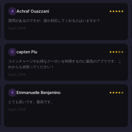
Achraf Ouazzani
A
★
★
★
★
★
質問があるのですが、誰か対応してくれる人はいますか？
Aug 6, 2026
capten Piu
C
★
★
★
☆
☆
コインチャージやお得なクーポンを利用するのに最高のアプリです。こ
れからも頑張ってください！
Aug 5, 2026
Emmanuelle Benjamino
E
★
★
★
★
☆
とても良いです。最高です。
Aug 5, 2026