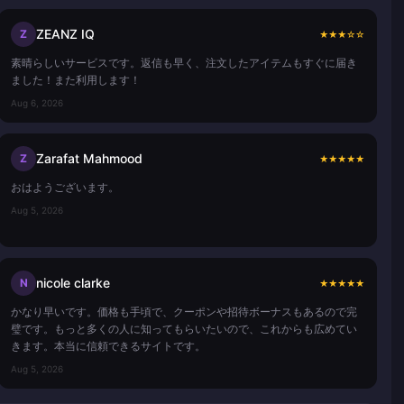
ZEANZ IQ
Z
★
★
★
☆
☆
素晴らしいサービスです。返信も早く、注文したアイテムもすぐに届き
ました！また利用します！
Aug 6, 2026
Zarafat Mahmood
Z
★
★
★
★
★
おはようございます。
Aug 5, 2026
nicole clarke
N
★
★
★
★
★
かなり早いです。価格も手頃で、クーポンや招待ボーナスもあるので完
璧です。もっと多くの人に知ってもらいたいので、これからも広めてい
きます。本当に信頼できるサイトです。
Aug 5, 2026