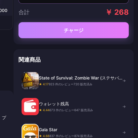
000
￥ 268
合計
チャージ
関連商品
State of Survival: Zombie War (ステサバ)
→
ダイヤチャージ
★ 4.17
923 件のレビュー
720 販売済み
ウォレット残高
→
★ 4.44
673 件のレビュー
647 販売済み
、プ
Gala Star
→
★ 4.68
837 件のレビュー
874 販売済み