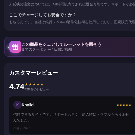
未反映の注文については、48時間以内であれば返金可能です。サポートが必
ここでチャージしても安全ですか？
もちろんです。当社は銀行レベルの暗号化技術を使用しており、正規販売代理
この商品をシェアしてルーレットを回そう
までのクーポン — 1日限定報酬
カスタマーレビュー
★
★
★
★
★
4.74
728 件のレビュー
Khalid
K
★
★
★
★
☆
信頼できるサイトです。サポートも早く、購入時にトラブルもありませ
んでした。
Aug 7, 2026