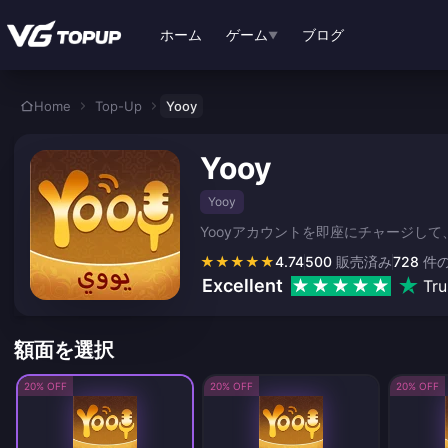
メインコンテンツへスキップ
ホーム
ゲーム
ブログ
▼
Home
Top-Up
Yooy
Yooy
Yooy
Yooyアカウントを即座にチャージし
★
★
★
★
★
4.74
500
販売済み
728
件
Excellent
Tru
額面を選択
20% OFF
20% OFF
20% OFF