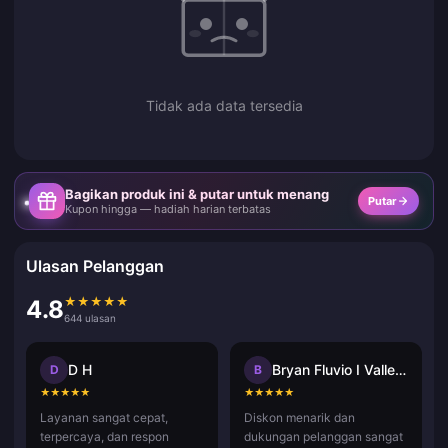
Tidak ada data tersedia
Bagikan produk ini & putar untuk menang
Putar
Kupon hingga — hadiah harian terbatas
Ulasan Pelanggan
★
★
★
★
★
4.8
644 ulasan
D H
Bryan Fluvio I Vallecer
D
B
★
★
★
★
★
★
★
★
★
★
Layanan sangat cepat,
Diskon menarik dan
terpercaya, dan respon
dukungan pelanggan sangat