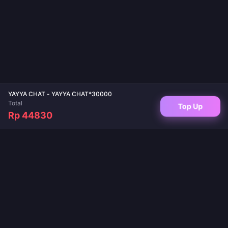
YAYYA CHAT - YAYYA CHAT*30000
Total
Top Up
Rp 44830
Destinasi terpercaya Anda untuk top up game dan isi ulang aplikasi live.
Pengiriman instan, pembayaran aman, dan harga terbaik dijamin.
IKUTI KAMI