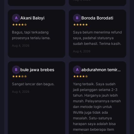
Akani Baloyi
Boroda Borodati
A
B
★
★
★
★
☆
★
★
★
★
★
Bagus, tapi terkadang
Saya belum menerima refund
prosesnya terlalu lama.
saya, padahal statusnya
sudah berhasil. Terima kasih.
Aug 4, 2026
Aug 4, 2026
bule jawa brebes
abdurahmon temirqulov
B
A
★
★
★
☆
☆
★
★
★
★
☆
Sangat lancar dan bagus.
Yang terbaik. Saya sudah
jadi pelanggan selama 2-3
Aug 4, 2026
tahun. Harganya jauh lebih
murah. Pelayanannya ramah
dan metode login untuk
WuWa juga tidak ada
masalah. Satu-satunya
harapan saya adalah bisa
memesan beberapa item