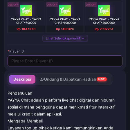
20% OFF
20% OFF
20% OFF
YAYYA CHAT - YAYYA
YAYYA CHAT - YAYYA
YAYYA CHAT - YAYYA
CHAT*700000
CHAT*1000000
CHAT*2000000
Rp 1047270
Rp 1496126
Rp 2992251
Lihat Selengkapnya
+1
*
Player ID
Deskripsi
Undang & Dapatkan Hadiah
HOT
Pendahuluan
YAYYA Chat adalah platform live chat digital dan hiburan
sosial di mana pengguna dapat menikmati fitur interaktif
melalui kredit dalam aplikasi.
Mengapa Membeli
Layanan top up pihak ketiga kami memungkinkan Anda