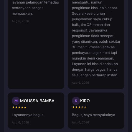
layanan pelanggan terhadap
membantu, namun
pertanyaan sangat
pengiriman bisa lebih cepat.
memuaskan.
Secara keseluruhan
pengalaman saya cukup
Aug 6, 2026
baik, tim CS ramah dan
responsif. Sayangnya
pengiriman tidak secepat
yang dijanjikan, butuh sekitar
30 menit. Proses verifikasi
pembayaran agak ribet tapi
mungkin demi keamanan.
Layanan ini bisa diandalkan
dengan harga bagus, hanya
saja jangan berharap instan.
Aug 6, 2026
MOUSSA BAMBA
KIRO
M
K
★
★
★
★
★
★
★
★
☆
☆
Layanannya bagus.
Bagus, saya menyukainya
Aug 6, 2026
Aug 6, 2026