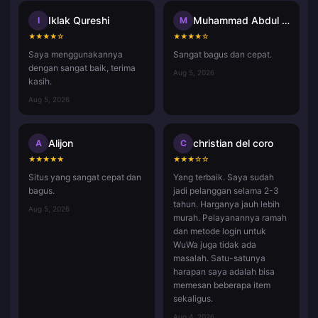
Iklak Qureshi
Muhammad Abdul Aziz Misdan
I
M
★
★
★
★
☆
★
★
★
★
☆
Saya menggunakannya
Sangat bagus dan cepat.
dengan sangat baik, terima
Aug 5, 2026
kasih.
Aug 5, 2026
Alijon
christian del coro
A
C
★
★
★
★
★
★
★
★
☆
☆
Situs yang sangat cepat dan
Yang terbaik. Saya sudah
bagus.
jadi pelanggan selama 2-3
tahun. Harganya jauh lebih
Aug 5, 2026
murah. Pelayanannya ramah
dan metode login untuk
WuWa juga tidak ada
masalah. Satu-satunya
harapan saya adalah bisa
memesan beberapa item
sekaligus.
Aug 4, 2026