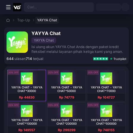
Lewati ke konten utama
Cari...
Top-Up
YAYYA Chat
YAYYA Chat
YAYYA Chat
Isi ulang akun YAYYA Chat Anda dengan paket kredit
fleksibel melalui layanan pihak ketiga kami yang aman.
644
ulasan
714
terjual
Trustpilot
20% OFF
20% OFF
20% OFF
YAYYA CHAT - YAYYA
YAYYA CHAT - YAYYA
YAYYA CHAT - YAYYA
CHAT*30000
CHAT*50000
CHAT*70000
Rp 44830
Rp 74779
Rp 104727
20% OFF
20% OFF
20% OFF
YAYYA CHAT - YAYYA
YAYYA CHAT - YAYYA
YAYYA CHAT - YAYYA
CHAT*100000
CHAT*200000
CHAT*500000
Rp 149557
Rp 299299
Rp 748155