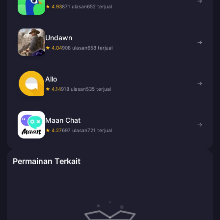
→
★ 4.93
871 ulasan
652 terjual
Undawn
→
★ 4.04
908 ulasan
658 terjual
Allo
→
★ 4.14
918 ulasan
535 terjual
Maan Chat
→
★ 4.27
697 ulasan
721 terjual
Permainan Terkait