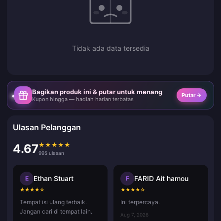
Tidak ada data tersedia
Bagikan produk ini & putar untuk menang
Putar
Kupon hingga — hadiah harian terbatas
Ulasan Pelanggan
★
★
★
★
★
4.67
995 ulasan
Ethan Stuart
FARID Ait hamou
E
F
★
★
★
★
☆
★
★
★
★
☆
Tempat isi ulang terbaik.
Ini terpercaya.
Jangan cari di tempat lain.
Aug 7, 2026