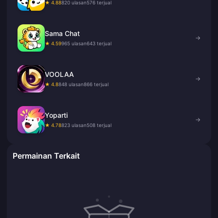
★ 4.88
820 ulasan
576 terjual
Sama Chat
→
★ 4.59
965 ulasan
643 terjual
VOOLAA
→
★ 4.8
848 ulasan
866 terjual
Yoparti
→
★ 4.78
823 ulasan
508 terjual
Permainan Terkait