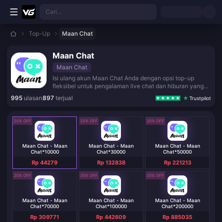
Lewati ke konten utama
Cari...
Top-Up
Maan Chat
Maan Chat
Maan Chat
Isi ulang akun Maan Chat Anda dengan opsi top-up
fleksibel untuk pengalaman live chat dan hiburan yang
lancar.
995
ulasan
897
terjual
Trustpilot
20% OFF
20% OFF
20% OFF
Maan Chat - Maan
Maan Chat - Maan
Maan Chat - Maan
Chat*10000
Chat*30000
Chat*50000
Rp 44279
Rp 132838
Rp 221213
20% OFF
20% OFF
20% OFF
Maan Chat - Maan
Maan Chat - Maan
Maan Chat - Maan
Chat*70000
Chat*100000
Chat*200000
Rp 309771
Rp 442609
Rp 885035