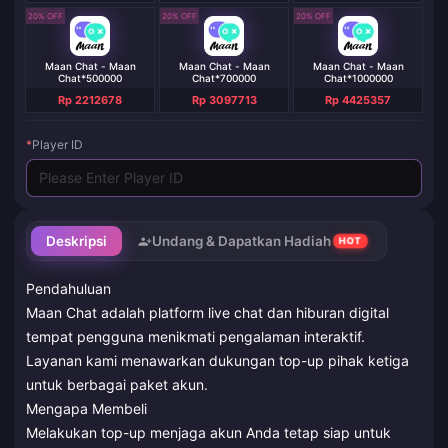
20% OFF
20% OFF
20% OFF
Maan Chat - Maan
Maan Chat - Maan
Maan Chat - Maan
Chat*500000
Chat*700000
Chat*1000000
Rp 2212678
Rp 3097713
Rp 4425357
*
Player ID
Deskripsi
Undang & Dapatkan Hadiah
HOT
Pendahuluan
Maan Chat adalah platform live chat dan hiburan digital
tempat pengguna menikmati pengalaman interaktif.
Layanan kami menawarkan dukungan top-up pihak ketiga
untuk berbagai paket akun.
Mengapa Membeli
Melakukan top-up menjaga akun Anda tetap siap untuk