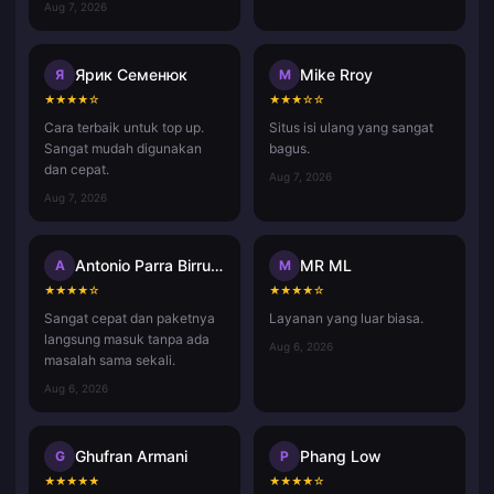
Aug 7, 2026
Ярик Семенюк
Mike Rroy
Я
M
★
★
★
★
☆
★
★
★
☆
☆
Cara terbaik untuk top up.
Situs isi ulang yang sangat
Sangat mudah digunakan
bagus.
dan cepat.
Aug 7, 2026
Aug 7, 2026
Antonio Parra Birrueta
MR ML
A
M
★
★
★
★
☆
★
★
★
★
☆
Sangat cepat dan paketnya
Layanan yang luar biasa.
langsung masuk tanpa ada
Aug 6, 2026
masalah sama sekali.
Aug 6, 2026
Ghufran Armani
Phang Low
G
P
★
★
★
★
★
★
★
★
★
☆