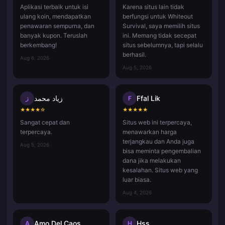
Aplikasi terbaik untuk isi
Karena situs lain tidak
ulang koin, mendapatkan
berfungsi untuk Whiteout
penawaran sempurna, dan
Survival, saya memilih situs
banyak kupon. Teruslah
ini. Memang tidak secepat
berkembang!
situs sebelumnya, tapi selalu
berhasil.
Aug 6, 2026
Aug 5, 2026
زياد محمد
Ffal Lik
ز
F
★
★
★
★
☆
★
★
★
★
★
Sangat cepat dan
Situs web ini terpercaya,
terpercaya.
menawarkan harga
terjangkau dan Anda juga
Aug 5, 2026
bisa meminta pengembalian
dana jika melakukan
kesalahan. Situs web yang
luar biasa.
Aug 4, 2026
Amo Del Caos
Hss
A
H