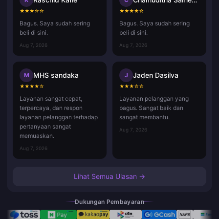
★
★
★
☆
☆
★
★
★
★
☆
Bagus. Saya sudah sering
Bagus. Saya sudah sering
beli di sini.
beli di sini.
Aug 7, 2026
Aug 7, 2026
MHS sandaka
Jaden Dasilva
M
J
★
★
★
★
☆
★
★
★
☆
☆
Layanan sangat cepat,
Layanan pelanggan yang
terpercaya, dan respon
bagus. Sangat baik dan
layanan pelanggan terhadap
sangat membantu.
pertanyaan sangat
Aug 7, 2026
memuaskan.
Aug 7, 2026
Lihat Semua Ulasan →
Dukungan Pembayaran