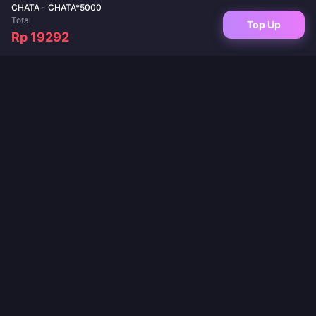
CHATA - CHATA*5000
Total
Top Up
Rp 19292
Destinasi terpercaya Anda untuk top up game dan isi ulang aplikasi live.
Pengiriman instan, pembayaran aman, dan harga terbaik dijamin.
IKUTI KAMI
·
·
·
·
Tentang Kami
Hubungi Kami
FAQ
Kebijakan Pengembalian
·
·
·
Kebijakan Pengiriman
Kebijakan AML
Kebijakan Privasi
Ketentuan Layanan