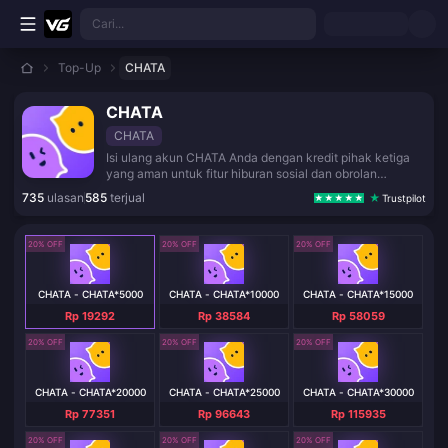
Lewati ke konten utama
Cari...
Top-Up
CHATA
CHATA
CHATA
Isi ulang akun CHATA Anda dengan kredit pihak ketiga
yang aman untuk fitur hiburan sosial dan obrolan
langsung.
735
ulasan
585
terjual
Trustpilot
20% OFF
20% OFF
20% OFF
CHATA - CHATA*5000
CHATA - CHATA*10000
CHATA - CHATA*15000
Rp 19292
Rp 38584
Rp 58059
20% OFF
20% OFF
20% OFF
CHATA - CHATA*20000
CHATA - CHATA*25000
CHATA - CHATA*30000
Rp 77351
Rp 96643
Rp 115935
20% OFF
20% OFF
20% OFF