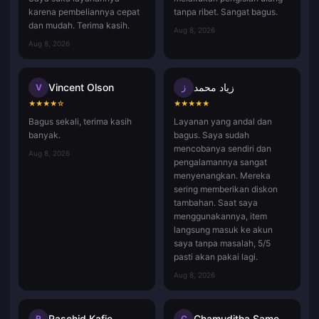
karena pembeliannya cepat
tanpa ribet. Sangat bagus.
dan mudah. Terima kasih.
Aug 8, 2026
Aug 8, 2026
Vincent Olson
زياد محمد
V
ز
★
★
★
★
☆
★
★
★
★
★
Bagus sekali, terima kasih
Layanan yang andal dan
banyak.
bagus. Saya sudah
mencobanya sendiri dan
Aug 8, 2026
pengalamannya sangat
menyenangkan. Mereka
sering memberikan diskon
tambahan. Saat saya
menggunakannya, item
langsung masuk ke akun
saya tanpa masalah, 5/5
pasti akan pakai lagi.
Aug 8, 2026
Raschid Kafie
Chamuditha Sameenath
R
C