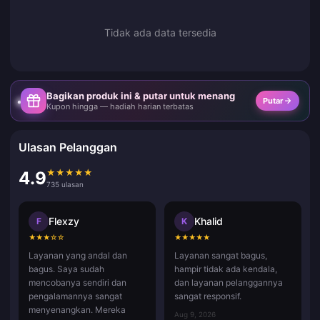
Tidak ada data tersedia
Bagikan produk ini & putar untuk menang
Putar
Kupon hingga — hadiah harian terbatas
Ulasan Pelanggan
★
★
★
★
★
4.9
735 ulasan
Flexzy
Khalid
F
K
★
★
★
☆
☆
★
★
★
★
★
Layanan yang andal dan
Layanan sangat bagus,
bagus. Saya sudah
hampir tidak ada kendala,
mencobanya sendiri dan
dan layanan pelanggannya
pengalamannya sangat
sangat responsif.
menyenangkan. Mereka
Aug 9, 2026