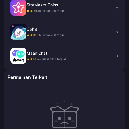
StarMaker Coins
→
★ 4.01
519 ulasan
939 terjual
Oohla
→
★ 4.19
505 ulasan
763 terjual
Maan Chat
→
★ 4.44
549 ulasan
817 terjual
Permainan Terkait