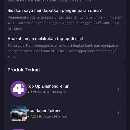
Google Pay, dan berbagai metode pembayaran lokal.
Bisakah saya mendapatkan pengembalian dana?
Pengembalian dana tersedia untuk pesanan yang belum terkirim dalam
waktu 48 jam. Silakan hubungi dukungan pelanggan 24/7 kami untuk
bantuan.
Apakah aman melakukan top up di sini?
Tentu saja. Kami menggunakan enkripsi tingkat bank dan merupakan
pengecer resmi. Lebih dari 500.000+ pelanggan puas mempercayai
kami.
Produk Terkait
Top Up Diamond 4Fun
→
★ 4.21
552 ulasan
561 terjual
Ace Racer Tokens
→
★ 4.24
838 ulasan
584 terjual