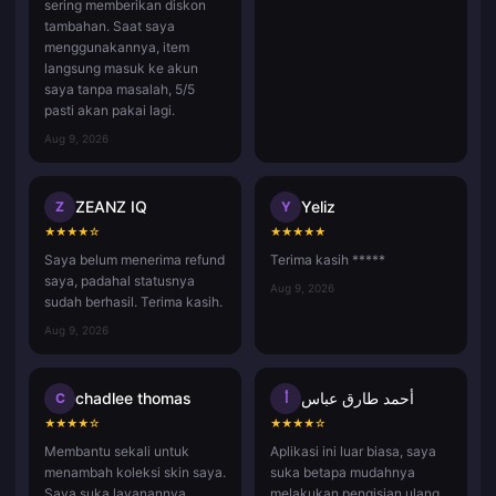
sering memberikan diskon
tambahan. Saat saya
menggunakannya, item
langsung masuk ke akun
saya tanpa masalah, 5/5
pasti akan pakai lagi.
Aug 9, 2026
ZEANZ IQ
Yeliz
Z
Y
★
★
★
★
☆
★
★
★
★
★
Saya belum menerima refund
Terima kasih *****
saya, padahal statusnya
Aug 9, 2026
sudah berhasil. Terima kasih.
Aug 9, 2026
chadlee thomas
أحمد طارق عباس
C
أ
★
★
★
★
☆
★
★
★
★
☆
Membantu sekali untuk
Aplikasi ini luar biasa, saya
menambah koleksi skin saya.
suka betapa mudahnya
Saya suka layanannya
melakukan pengisian ulang