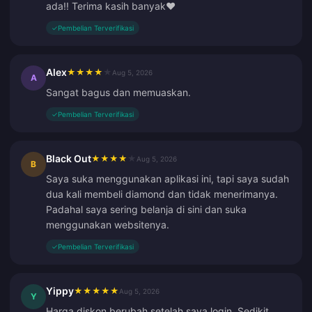
ada!! Terima kasih banyak❤️
✓
Pembelian Terverifikasi
Alex
★
★
★
★
★
Aug 5, 2026
A
Sangat bagus dan memuaskan.
✓
Pembelian Terverifikasi
Black Out
★
★
★
★
★
Aug 5, 2026
B
Saya suka menggunakan aplikasi ini, tapi saya sudah
dua kali membeli diamond dan tidak menerimanya.
Padahal saya sering belanja di sini dan suka
menggunakan websitenya.
✓
Pembelian Terverifikasi
Yippy
★
★
★
★
★
Aug 5, 2026
Y
Harga diskon berubah setelah saya login. Sedikit