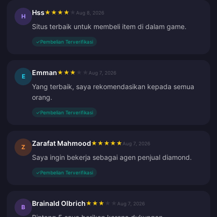
Hss
★
★
★
★
★
Aug 8, 2026
H
Situs terbaik untuk membeli item di dalam game.
✓
Pembelian Terverifikasi
Emman
★
★
★
★
★
Aug 7, 2026
E
Yang terbaik, saya rekomendasikan kepada semua
orang.
✓
Pembelian Terverifikasi
Zarafat Mahmood
★
★
★
★
★
Aug 7, 2026
Z
Saya ingin bekerja sebagai agen penjual diamond.
✓
Pembelian Terverifikasi
Brainald Olbrich
★
★
★
★
★
Aug 7, 2026
B