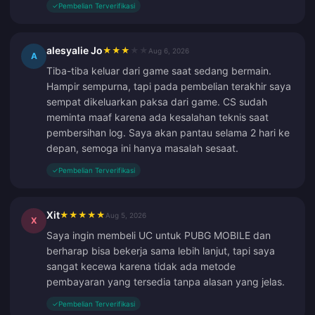
✓
Pembelian Terverifikasi
alesyalie Jo
★
★
★
★
★
Aug 6, 2026
A
Tiba-tiba keluar dari game saat sedang bermain.
Hampir sempurna, tapi pada pembelian terakhir saya
sempat dikeluarkan paksa dari game. CS sudah
meminta maaf karena ada kesalahan teknis saat
pembersihan log. Saya akan pantau selama 2 hari ke
depan, semoga ini hanya masalah sesaat.
✓
Pembelian Terverifikasi
Xit
★
★
★
★
★
Aug 5, 2026
X
Saya ingin membeli UC untuk PUBG MOBILE dan
berharap bisa bekerja sama lebih lanjut, tapi saya
sangat kecewa karena tidak ada metode
pembayaran yang tersedia tanpa alasan yang jelas.
✓
Pembelian Terverifikasi