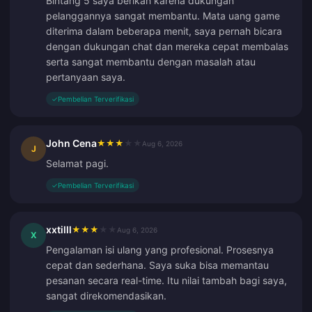
Bintang 5 saya berikan karena dukungan
pelanggannya sangat membantu. Mata uang game
diterima dalam beberapa menit, saya pernah bicara
dengan dukungan chat dan mereka cepat membalas
serta sangat membantu dengan masalah atau
pertanyaan saya.
✓
Pembelian Terverifikasi
John Cena
★
★
★
★
★
Aug 6, 2026
J
Selamat pagi.
✓
Pembelian Terverifikasi
xxtilll
★
★
★
★
★
Aug 6, 2026
X
Pengalaman isi ulang yang profesional. Prosesnya
cepat dan sederhana. Saya suka bisa memantau
pesanan secara real-time. Itu nilai tambah bagi saya,
sangat direkomendasikan.