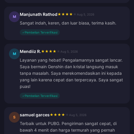
Manjunath Rathod
★
★
★
★
★
Aug 5, 2026
M
Sangat indah, keren, dan luar biasa, terima kasih.
✓
Pembelian Terverifikasi
Mendiiz R.
★
★
★
★
★
Aug 5, 2026
M
Layanan yang hebat! Pengalamannya sangat lancar.
Saya bermain Genshin dan kristal langsung masuk
tanpa masalah. Saya merekomendasikan ini kepada
yang lain karena cepat dan terpercaya. Saya sangat
puas!
✓
Pembelian Terverifikasi
samuel garces
★
★
★
★
★
Aug 5, 2026
S
Terbaik untuk PUBG. Pengiriman sangat cepat, di
bawah 4 menit dan harga termurah yang pernah