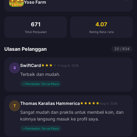
Yoso Farm
Ulasan Pelanggan
671
4.07
Total Penjualan
Rating Rata-rata
Ulasan Pelanggan
20 / 834
SwiftCard
★
★
★
★
★
Aug 9, 2026
S
Terbaik dan mudah.
✓
Pembelian Terverifikasi
Thomas Karalias Hammerica
★
★
★
★
★
Aug 9, 2026
T
Sangat mudah dan praktis untuk membeli koin, dan
koinnya langsung masuk ke profil saya.
✓
Pembelian Terverifikasi