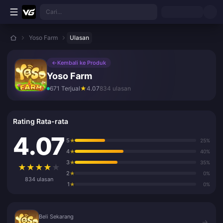
Lewati ke konten utama
Cari...
Yoso Farm
Ulasan
←
Kembali ke Produk
Yoso Farm
671 Terjual
★
4.07
834 ulasan
Rating Rata-rata
4.07
5
★
25%
4
★
40%
3
★
35%
★
★
★
★
★
2
★
0%
834 ulasan
1
★
0%
Beli Sekarang
Beli Sekarang
→