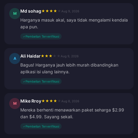
Md sohag
★
★
★
★
★
Aug 9, 2026
M
Harganya masuk akal, saya tidak mengalami kendala
apa pun.
✓
Pembelian Terverifikasi
Ali Haidar
★
★
★
★
★
Aug 9, 2026
A
Bagus! Harganya jauh lebih murah dibandingkan
aplikasi isi ulang lainnya.
✓
Pembelian Terverifikasi
Mike Rroy
★
★
★
★
★
Aug 8, 2026
M
Mereka berhenti menawarkan paket seharga $2.99
dan $4.99. Sayang sekali.
✓
Pembelian Terverifikasi