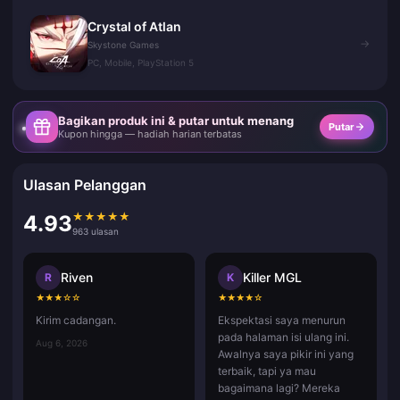
Crystal of Atlan
→
Skystone Games
PC, Mobile, PlayStation 5
Bagikan produk ini & putar untuk menang
Putar
Kupon hingga — hadiah harian terbatas
Ulasan Pelanggan
★
★
★
★
★
4.93
963 ulasan
Riven
Killer MGL
R
K
★
★
★
☆
☆
★
★
★
★
☆
Kirim cadangan.
Ekspektasi saya menurun
pada halaman isi ulang ini.
Aug 6, 2026
Awalnya saya pikir ini yang
terbaik, tapi ya mau
bagaimana lagi? Mereka