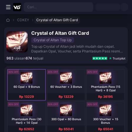
Lewati ke konten utama
Cari...
CDKEY
Crystal of Altan Gift Card
Crystal of Altan Gift Card
Crystal of Altan Top Up
Top up Crystal of Altan jadi lebih mudah dan cepat.
Dapatkan Opal, Voucher, serta Phantasium Pass resmi
untuk unlock item eksklusif. Transaksi aman, pengiriman
963
ulasan
674
terjual
Trustpilot
instan, dan siap digunakan untuk push rank sekarang
juga!
30% OFF
30% OFF
30% OFF
60 Opal + 9 Bonus
60 Voucher + 3 Bonus
Phantasium Pass (15
Hari) + 8 Opal
Rp 13229
Rp 13229
Rp 36195
30% OFF
30% OFF
30% OFF
Phantasium Pass (30
300 Opal + 60 Bonus
300 Voucher + 15
Hari) + 14 Opal
Bonus
Rp 62652
Rp 65041
Rp 65041