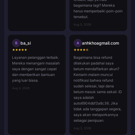
bagaimana lagi? Mereka
harus memperbaiki poin-poin
tersebut.
Aug 5, 2026
ba_si
anhkhoagmail.com
B
A
★
★
★
★
★
★
★
★
★
☆
Layanan pelanggan terbaik.
Bagaimana bisa refund
Mereka menangani masalah
dilakukan padahal saya
saya dengan sangat cepat
belum mendaftarkan akun?
dan memberikan bantuan
Kemarin malam muncul
yang luar biasa.
notifikasi bahwa refund
sudah selesai, tapi dana
Aug 4, 2026
belum masuk sama sekali. ID
saya adalah
auto6904dbf3a8c36. Jika
tidak ada tanggapan segera,
saya akan melaporkannya
sebagai penipuan.
Aug 3, 2026