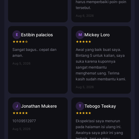
harus memperbaiki poin-poin
tersebut.
Aug 6, 2026
Estibin palacios
Mickey Loro
E
M
★
★
★
★
☆
★
★
★
★
★
Sangat bagus.. cepat dan
Awal yang baik buat saya.
aman.
Bintang 5 untuk kalian, saya
suka karena kuponnya
Aug 5, 2026
sangat membantu
menghemat uang. Terima
kasih sudah membantu kami.
Aug 5, 2026
Jonathan Mukere
Tebogo Teekay
J
T
★
★
★
★
★
★
★
★
★
★
10109512977
Ekspektasi saya menurun
pada halaman isi ulang ini.
Aug 5, 2026
Awalnya saya pikir ini yang
terbaik, tapi ya mau