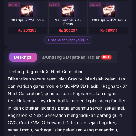
30% OFF
30% OFF
30% OFF
980 Opal + 229 Bonus
980 Voucher + 49
1980 Opal + 499 Bonus
Bonus
Rp 203207
Rp 203207
Rp 389511
Lihat Selengkapnya
+9
Deskripsi
Undang & Dapatkan Hadiah
HOT
Tentang Ragnarok X: Next Generation
Dilisensikan secara resmi oleh Gravity, ini adalah kelanjutan
dari warisan game mobile MMORPG 3D klasik. "Ragnarok X:
Next Generation", generasi baru Ragnarok akan segera
terlahir kembali. Ayo kembali ke negeri impian yang familier
ini dan ciptakan legenda petualanganmu sendiri sekali lagi.
Ragnarok X: Next Generation menghadirkan perang guild
GVG, Guild KVM, Otherworld Gate, ujian sejati bagi kerja
sama timmu, berbagai jalur pekerjaan yang menantimu,