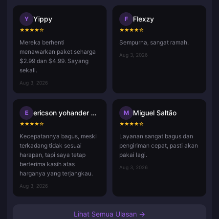
Yippy
Flexzy
Y
F
★
★
★
★
☆
★
★
★
★
☆
Mereka berhenti
Sempurna, sangat ramah.
menawarkan paket seharga
Aug 3, 2026
$2.99 dan $4.99. Sayang
sekali.
Aug 3, 2026
ericson yohander alvarado mart
Miguel Saltão
E
M
★
★
★
★
☆
★
★
★
★
☆
Kecepatannya bagus, meski
Layanan sangat bagus dan
terkadang tidak sesuai
pengiriman cepat, pasti akan
harapan, tapi saya tetap
pakai lagi.
berterima kasih atas
Aug 3, 2026
harganya yang terjangkau.
Aug 3, 2026
Lihat Semua Ulasan →