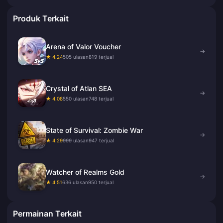
Produk Terkait
Arena of Valor Voucher
→
★ 4.24
505 ulasan
819 terjual
Crystal of Atlan SEA
→
★ 4.08
550 ulasan
748 terjual
State of Survival: Zombie War
→
★ 4.29
999 ulasan
947 terjual
Watcher of Realms Gold
→
★ 4.51
636 ulasan
950 terjual
Permainan Terkait