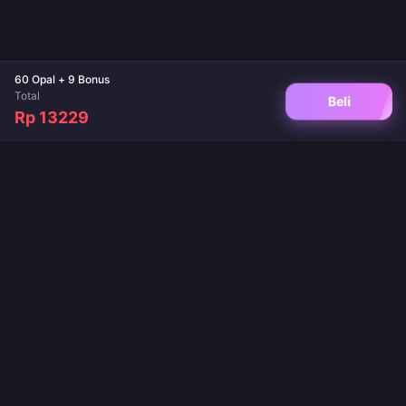
60 Opal + 9 Bonus
Total
Beli
Rp 13229
Destinasi terpercaya Anda untuk top up game dan isi ulang aplikasi live.
Pengiriman instan, pembayaran aman, dan harga terbaik dijamin.
IKUTI KAMI
·
·
·
·
Tentang Kami
Hubungi Kami
FAQ
Kebijakan Pengembalian