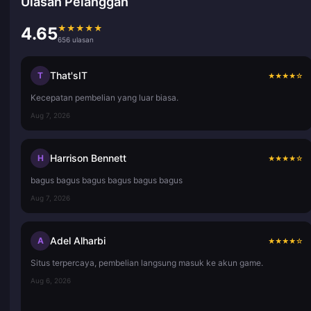
Ulasan Pelanggan
★
★
★
★
★
4.65
656 ulasan
That'sIT
T
★
★
★
★
☆
Kecepatan pembelian yang luar biasa.
Aug 7, 2026
Harrison Bennett
H
★
★
★
★
☆
bagus bagus bagus bagus bagus bagus
Aug 7, 2026
Adel Alharbi
A
★
★
★
★
☆
Situs terpercaya, pembelian langsung masuk ke akun game.
Aug 6, 2026