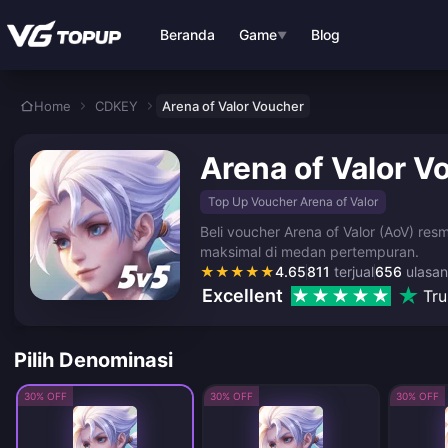
Lewati ke konten utama
Beranda
Game
Blog
▼
Home
CDKEY
Arena of Valor Voucher
Arena of Valor V
Top Up Voucher Arena of Valor
Beli voucher Arena of Valor (AoV) re
maksimal di medan pertempuran.
★
★
★
★
★
4.65
811
terjual
656
ulasan
Excellent
Tru
Pilih Denominasi
30% OFF
30% OFF
30% OFF