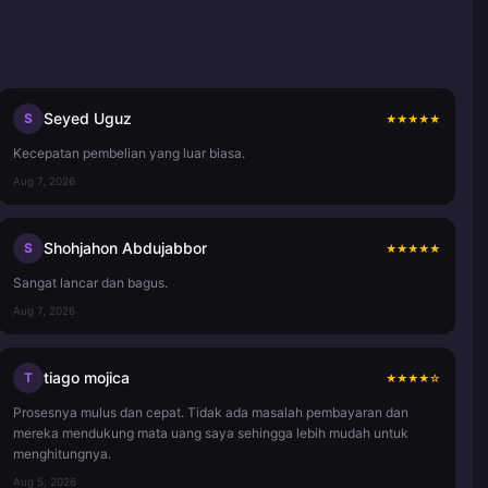
Seyed Uguz
S
★
★
★
★
★
Kecepatan pembelian yang luar biasa.
Aug 7, 2026
Shohjahon Abdujabbor
S
★
★
★
★
★
Sangat lancar dan bagus.
Aug 7, 2026
tiago mojica
T
★
★
★
★
☆
Prosesnya mulus dan cepat. Tidak ada masalah pembayaran dan
mereka mendukung mata uang saya sehingga lebih mudah untuk
menghitungnya.
Aug 5, 2026