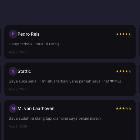
Pedro Reis
P
★
★
★
★
★
Harga terbaik untuk isi ulang.
Aug 7, 2026
Stattic
S
★
★
★
★
☆
Saya suka sekali!!! Ini situs terbaik yang pernah saya lihat ❤️🫶🏻
Aug 7, 2026
M. van Laarhoven
M
★
★
★
☆
☆
Saya sudah isi ulang tapi diamond saya belum masuk.
Aug 6, 2026