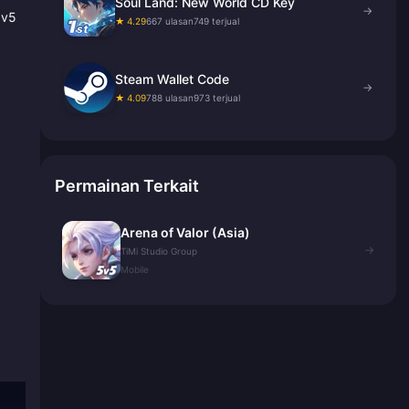
Soul Land: New World CD Key
→
5v5
★ 4.29
667 ulasan
749 terjual
Steam Wallet Code
→
★ 4.09
788 ulasan
973 terjual
Permainan Terkait
Arena of Valor (Asia)
→
TiMi Studio Group
Mobile