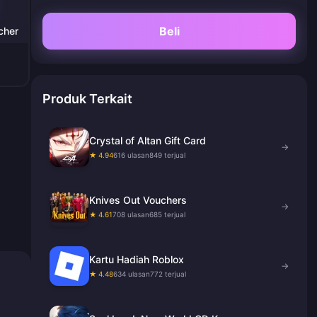
Beli
cher
Produk Terkait
Crystal of Altan Gift Card
→
★ 4.94
616 ulasan
849 terjual
Knives Out Vouchers
→
★ 4.61
708 ulasan
685 terjual
Kartu Hadiah Roblox
→
★ 4.48
634 ulasan
772 terjual