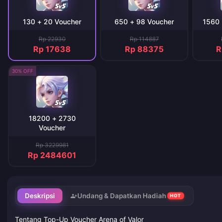
130 + 20 Voucher
650 + 98 Voucher
1560 
Rp 22930
Rp 114887
Rp 17638
Rp 88375
R
30% OFF
18200 + 2730
Voucher
Rp 3229981
Rp 2484601
Deskripsi
Undang & Dapatkan Hadiah
HOT
Tentang Top-Up Voucher Arena of Valor