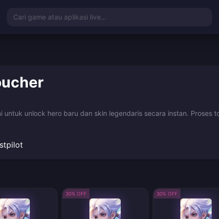
Cari game atau aplikasi live...
oucher
smi untuk unlock hero baru dan skin legendaris secara instan. Pros
stpilot
30% OFF
30% OFF