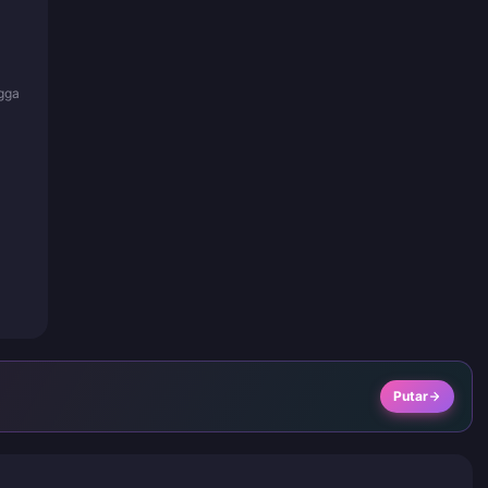
ngga
Putar