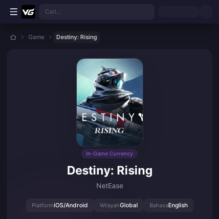
Lewati ke konten utama
Cari...
Game
Destiny: Rising
In-Game Currency
Destiny: Rising
NetEase
iOS/Android
Global
English
Platform
Wilayah
Bahasa