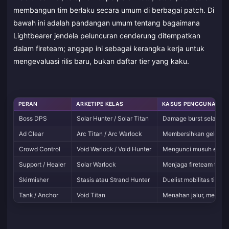
membangun tim berlaku secara umum di berbagai patch. Di
bawah ini adalah pandangan umum tentang bagaimana
Lightbearer jendela peluncuran cenderung ditempatkan
dalam fireteam; anggap ini sebagai kerangka kerja untuk
mengevaluasi rilis baru, bukan daftar tier yang kaku.
PERAN
ARKETIPE KELAS
KASUS PENGGUNAAN 
Boss DPS
Solar Hunter / Solar Titan
Damage burst selama f
Ad Clear
Arc Titan / Arc Warlock
Membersihkan gelomban
Crowd Control
Void Warlock / Void Hunter
Mengunci musuh elit di
Support / Healer
Solar Warlock
Menjaga fireteam tetap 
Skirmisher
Stasis atau Strand Hunter
Duelist mobilitas tingg
Tank / Anchor
Void Titan
Menahan jalur, menyer