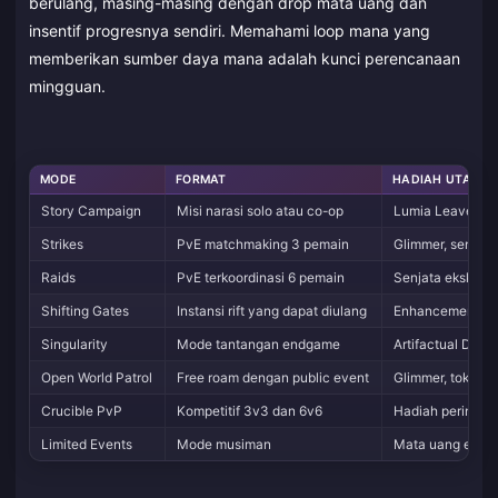
berulang, masing-masing dengan drop mata uang dan
insentif progresnya sendiri. Memahami loop mana yang
memberikan sumber daya mana adalah kunci perencanaan
mingguan.
MODE
FORMAT
HADIAH UTAMA
Story Campaign
Misi narasi solo atau co-op
Lumia Leaves, p
Strikes
PvE matchmaking 3 pemain
Glimmer, senjata
Raids
PvE terkoordinasi 6 pemain
Senjata eksklusi
Shifting Gates
Instansi rift yang dapat diulang
Enhancement Pri
Singularity
Mode tantangan endgame
Artifactual Dust
Open World Patrol
Free roam dengan public event
Glimmer, token pl
Crucible PvP
Kompetitif 3v3 dan 6v6
Hadiah peringkat
Limited Events
Mode musiman
Mata uang event