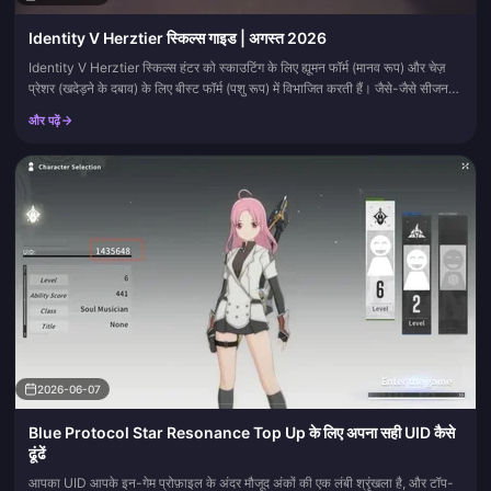
Identity V Herztier स्किल्स गाइड | अगस्त 2026
Identity V Herztier स्किल्स हंटर को स्काउटिंग के लिए ह्यूमन फॉर्म (मानव रूप) और चेज़
प्रेशर (खदेड़ने के दबाव) के लिए बीस्ट फॉर्म (पशु रूप) में विभाजित करती हैं। जैसे-जैसे सीजन
43 की शुरुआत हो रही है, यह पेज नंबर, प्रेजेंस अपग्रेड और मैच के प्रवाह को अपडेट रखता
और पढ़ें
है। इसे बुकमार्क करें और पैच नोट्स आने पर दोबारा देखें।
2026-06-07
Blue Protocol Star Resonance Top Up के लिए अपना सही UID कैसे
ढूंढें
आपका UID आपके इन-गेम प्रोफ़ाइल के अंदर मौजूद अंकों की एक लंबी श्रृंखला है, और टॉप-