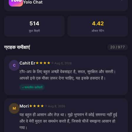
Yolo Chat
ग्राहक समीक्षाएं
514
4.42
कुल बिक्री
औसत रेटिंग
ग्राहक समीक्षाएं
20 / 977
Cahit Er
★
★
★
★
★
Aug 8, 2026
C
टॉप-अप के लिए बहुत अच्छी वेबसाइट है, सरल, सुरक्षित और सस्ती।
आपको इसे एक मौका ज़रूर देना चाहिए, यह इसके हकदार है।
✓
सत्यापित खरीदारी
Mori
★
★
★
★
★
Aug 8, 2026
M
यह बहुत ही आसान और तेज़ था। मुझे भुगतान में कोई समस्या नहीं हुई
और वे मेरी मुद्रा का समर्थन करते हैं, जिससे चीजें समझना आसान हो
गया।