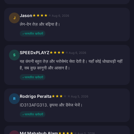
Jason
★
★
★
★
★
Aug 6, 2026
J
लेन-देन तेज़ और बढ़िया है।
✓
सत्यापित खरीदारी
SPEEDxPLAYZ
★
★
★
★
★
Aug 6, 2026
S
यह कंपनी बहुत तेज़ और भरोसेमंद सेवा देती है। यहाँ कोई धोखाधड़ी नहीं
है, सब कुछ कानूनी और आसान है।
✓
सत्यापित खरीदारी
Rodrigo Peralta
★
★
★
★
★
Aug 5, 2026
R
ID313AFG313. कृपया और डैमेज भेजें।
✓
सत्यापित खरीदारी
Md Mahabub Alam
★
★
★
★
★
Aug 5, 2026