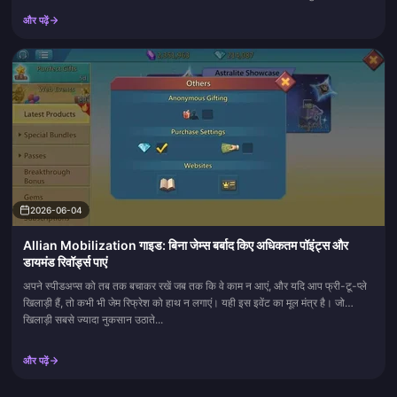
कुरु मेटा में बदलाव करते हैं या उनके सेट को नए पार्टनर्स मिलते हैं, तो हम हथियारों, गूंज
और पढ़ें
(Echoes) और टीमों को अपडेट करते हैं।
2026-06-04
Allian Mobilization गाइड: बिना जेम्स बर्बाद किए अधिकतम पॉइंट्स और
डायमंड रिवॉर्ड्स पाएं
अपने स्पीडअप्स को तब तक बचाकर रखें जब तक कि वे काम न आएं, और यदि आप फ्री-टू-प्ले
खिलाड़ी हैं, तो कभी भी जेम रिफ्रेश को हाथ न लगाएं। यही इस इवेंट का मूल मंत्र है। जो
खिलाड़ी सबसे ज्यादा नुकसान उठाते...
और पढ़ें