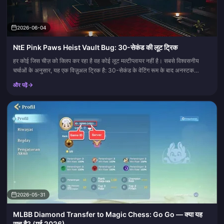
2026-06-04
NtE Pink Paws Heist Vault Bug: 30-सेकंड की लूट ट्रिक
हर कोई जिस चीज़ को क्लिप कर रहा है वह कोई लूट मल्टीप्लायर नहीं है। सबसे विश्वसनीय
चर्चाओं के अनुसार, यह एक विज़ुअल ट्रिक है: 30-सेकंड के वेटिंग रूम के बाद अनस्टक
(unstuck) बटन दबाएं और Pink Paws He...
और पढ़ें
2026-05-31
MLBB Diamond Transfer to Magic Chess: Go Go — क्या यह
सच है? (मई 2026)