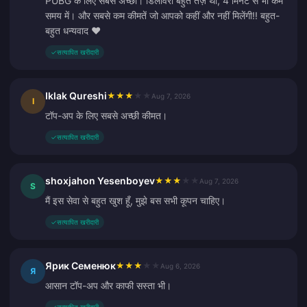
PUBG के लिए सबसे अच्छा। डिलीवरी बहुत तेज़ थी, 4 मिनट से भी कम
समय में। और सबसे कम कीमतें जो आपको कहीं और नहीं मिलेंगी!! बहुत-
बहुत धन्यवाद ❤️
✓
सत्यापित खरीदारी
Iklak Qureshi
★
★
★
★
★
Aug 7, 2026
I
टॉप-अप के लिए सबसे अच्छी कीमत।
✓
सत्यापित खरीदारी
shoxjahon Yesenboyev
★
★
★
★
★
Aug 7, 2026
S
मैं इस सेवा से बहुत खुश हूँ, मुझे बस सभी कूपन चाहिए।
✓
सत्यापित खरीदारी
Ярик Семенюк
★
★
★
★
★
Aug 6, 2026
Я
आसान टॉप-अप और काफी सस्ता भी।