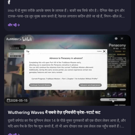
हैं
imo में दो मुफ्त तरीके आपके समय के लायक हैं। बाकी सब सिर्फ शोर है। दैनिक चेक-इन और
टास्क-प्लस-एड लूप मुख्य काम करते हैं; रेफ़रल लगातार कठिन होते जा रहे हैं, स्पिन-व्हील RNG
शायद ही कभी किसी निश्चित...
और पढ़ें
2026-05-15
Wuthering Waves में सबसे तेज़ एनिवर्सरी फ्रेश-स्टार्ट रूट
दूसरी वर्षगांठ का पैच यूनियन लेवल 14 के पीछे मुफ्त पुरस्कारों की एक दीवार लेकर आया है, और
यदि आप पैच के दिन गेम शुरू करते हैं, तो भी आप दोपहर तक उस लेवल तक पहुँच सकते हैं।
ट्रिक यह है कि शुरुआती कह...
और पढ़ें