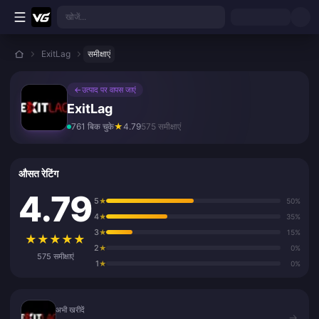
मुख्य सामग्री पर जाएं
खोजें...
ExitLag
समीक्षाएं
←
उत्पाद पर वापस जाएं
ExitLag
761 बिक चुके
★
4.79
575 समीक्षाएं
औसत रेटिंग
4.79
5
★
50%
4
★
35%
3
★
15%
★
★
★
★
★
2
★
0%
575 समीक्षाएं
1
★
0%
अभी खरीदें
अभी खरीदें
→