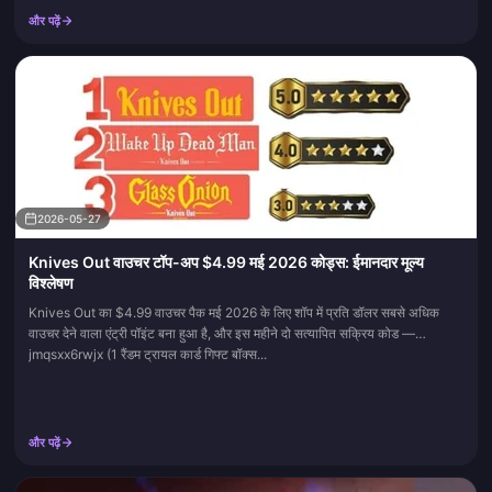
और पढ़ें
2026-05-27
Knives Out वाउचर टॉप-अप $4.99 मई 2026 कोड्स: ईमानदार मूल्य
विश्लेषण
Knives Out का $4.99 वाउचर पैक मई 2026 के लिए शॉप में प्रति डॉलर सबसे अधिक
वाउचर देने वाला एंट्री पॉइंट बना हुआ है, और इस महीने दो सत्यापित सक्रिय कोड —
jmqsxx6rwjx (1 रैंडम ट्रायल कार्ड गिफ्ट बॉक्स...
और पढ़ें