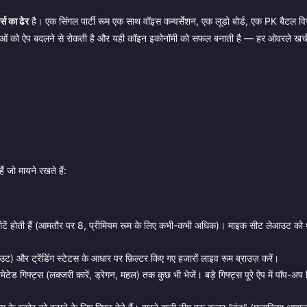
्स का ढेर
है। एक सिंगल पार्टी रूम एक साथ वॉइस कन्वर्सेशन, एक लूडो बोर्ड, एक PK बैटल 
ताओं को ऐप बदलने से रोकती है और यही कॉइन इकोनॉमी को सफल बनाती है — हर ओवरले खर्
ं जो मायने रखते हैं:
ीटें होती हैं (आमतौर पर 8, प्रीमियम रूम के लिए कभी-कभी अधिक)। माइक सीट लेआउट को
उट) और ट्रेंडिंग स्टेटस के आधार पर फ़िल्टर किए गए हजारों लाइव रूम ब्राउज़ करें।
ड गिफ्ट्स (लक्जरी कारें, ड्रेगन, महल) तक कुछ भी भेजें। बड़े गिफ्ट्स पूरे ऐप में पॉप-अप ट्