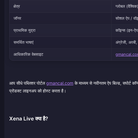
क्षेत्र
ग्लोबल (वैश्विक
जॉनर
सोशल ऐप / वॉइ
प्राथमिक मुद्रा
कॉइन्स (इन-ऐप
समर्थित भाषाएं
अंग्रेजी, अरबी,
आधिकारिक वेबसाइट
gmancal.c
आप सीधे पब्लिशर पोर्टल
gmancal.com
के माध्यम से नवीनतम ऐप बिल्ड, सपोर्ट क
प्रोडक्ट लाइनअप को होस्ट करता है।
Xena Live क्या है?