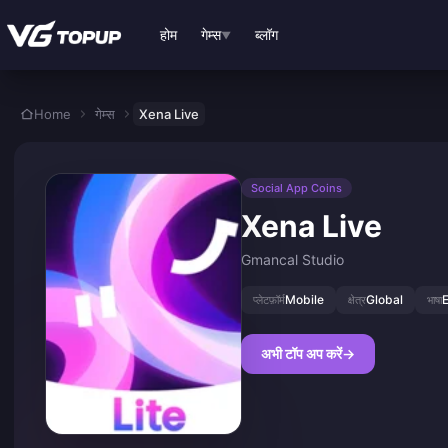
मुख्य सामग्री पर जाएं
होम
गेम्स
ब्लॉग
▼
Home
गेम्स
Xena Live
Social App Coins
Xena Live
Gmancal Studio
Mobile
Global
E
प्लेटफ़ॉर्म
क्षेत्र
भाषा
अभी टॉप अप करें
→