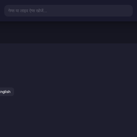
गेम्स या लाइव ऐप्स खोजें...
nglish