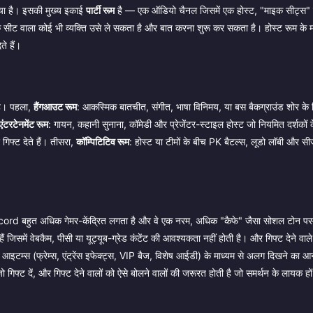
गया है। इसकी मुख्य इकाई
पार्टी रूम
है — एक ऑडियो चैनल जिसमें एक होस्ट, "माइक सीट्स"
इक सीट वाला कोई भी व्यक्ति उसे ले सकता है और बात करना शुरू कर सकता है। होस्ट रूम के 
ते हैं।
है। पहला,
हैंगआउट रूम
: आकस्मिक बातचीत, संगीत, भाषा विनिमय, या बस बैकग्राउंड शोर के
एंटरटेनमेंट रूम
: गायन, कहानी सुनाना, कॉमेडी और प्रेजेंटर-स्टाइल होस्ट जो नियमित दर्शकों क
गिफ्ट देते हैं। तीसरा,
कॉम्पिटिटिव रूम
: होस्ट या टीमों के बीच PK बैटल्स, लूडो लॉबी और स
 Discord बहुत अधिक गेमर-केंद्रित लगता है और वे एक नरम, अधिक "कैफे" जैसा सोशल टोन पसं
ैं जिसमें वेबकैम, पीसी या यूट्यूब-ग्रेड कंटेंट की आवश्यकता नहीं होती है। और गिफ्ट देने वाल
स आइटम्स (फ्रेम्स, एंट्रेंस इफेक्ट्स, VIP बैज, विशेष आईडी) के माध्यम से अलग दिखने का आनं
ो गिफ्ट दें, और गिफ्ट देने वालों को ऐसे बोलने वालों की जरूरत होती है जो समर्थन के लायक हो