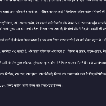
े स्कोर को बढ़ाने के लिए गिफ्ट देते हैं। हारने वाली टीम एक हल्का "दंड" (मजाकिया आवाज
 गेम चलते समय वॉइस चैट जारी रहे। विशिष्ट रूम प्रकारों में वैकल्पिक कॉइन-स्टेक (सिक्कों की
ेंस एनिमेशन, 3D अवतार फ्रेम, रंग बदलने वाले निकनेम और केवल VIP रूम तक पहुंच अनलॉ
वाली यूजर आईडी। इन्हें स्टेटस सिंबल माना जाता है; 6-अंकों और पैलिंड्रोम आईडी की अ
्च करते हैं तो वेल्थ लेवल बढ़ता है। जब आप गिफ्ट
प्राप्त
करते हैं तो चार्म लेवल बढ़ता है। 
 समन्वित PK चलाते हैं, और साझा रैंकिंग की ओर बढ़ते हैं। फैमिली में लीडर, वाइस-लीडर, र
 आदि के लिए मुफ्त कॉइन्स, प्रोफाइल बूस्ट और छोटे गिफ्ट वाउचर मिलते हैं। इसे उपयोगकर्ता
ॉप रिसीवर, टॉप रूम, टॉप होस्ट, टॉप फैमिली) जिसमें टॉप स्थान पाने वालों के लिए कॉस्मेट
dice), फ्रूट मशीन, लकी बॉक्स और गिफ्ट-ड्रॉ रैफल्स।