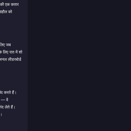
 की एक कतार
माहौल को
 लिए जब
े लिए रात में शो
ीजनल लीडरबोर्ड
द करते हैं।
े — वे
द लेते हैं।
ं।