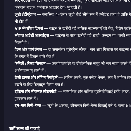
PK बैटल्स
— 1v1 या टीम-बनाम-टीम समयबद्ध प्रतियोगिताएं जहाँ दर्शक अपनी टीम क
फ्रोजन माइक, शर्मनाक अवतार टैग) भुगतती है।
लूडो इंटीग्रेशन
— क्लासिक 4-प्लेयर लूडो बोर्ड सीधे रूम में एम्बेडेड होता है ताकि
भी होते हैं।
VIP मेंबरशिप टियर्स
— कॉइन से खरीदी गई मासिक सदस्यताएँ जो बैज, विशेष एंट्र
स्पेशल आईडी अकाउंट्स
— कॉइन्स के साथ खरीदी गई छोटी, कस्टम या "लकी नंबर" 
मिलती है।
वेल्थ और चार्म लेवल
— दो समानांतर प्रोग्रेस स्केल। जब आप गिफ्ट्स पर कॉइन्स खर
के बगल में दिखने वाले बैज हैं।
फैमिली / गिल्ड सिस्टम
— उपयोगकर्ताओं के दीर्घकालिक समूह जो रूम साझा करते हैं,
अर्थव्यवस्थाएं होती हैं।
डेली टास्क और लॉगिन रिवॉर्ड्स
— लॉगिन करने, एक मैसेज भेजने, रूम में शामिल होने
रखने के लिए डिज़ाइन किया गया है।
इवेंट्स और सीजनल लीडरबोर्ड
— साप्ताहिक और मासिक प्रतियोगिताएं (टॉप सेंडर, ट
पुरस्कार होते हैं।
इन-रूम मिनी-गेम्स
— लूडो के अलावा, सीजनल मिनी-गेम्स दिखाई देते हैं: पासा (
पार्टी रूम्स की गहराई