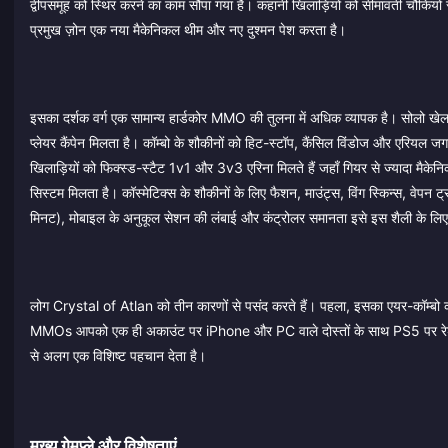
द्वीपसमूह को स्थिर करने का काम सौंपा गया है। कहानी खिलाड़ियों को सीमावर्ती चौकियों
प्रमुख ज़ोन एक नया मैकेनिकल थीम और नए दुश्मन पेश करता है।
इसका दर्शक वर्ग एक सामान्य हार्डकोर MMO की तुलना में अधिक व्यापक है। सोलो खेलन
प्लेयर कैंपेन मिलता है। कॉम्बो के शौकीनों को हिट-स्टॉप, कैंसिल विंडोज और एरियल
खिलाड़ियों को फिक्स्ड-स्टैट 1v1 और 3v3 एरिना मिलते हैं जहाँ गियर से ज्यादा मैकेनि
सिस्टम मिलता है। कॉस्मेटिक्स के शौकीनों के लिए फैशन, माउंट्स, विंग स्किन्स, वेप
मिनट), मोबाइल के अनुकूल सेशन की लंबाई और कंट्रोलर समानता इसे इस शैली के लिए
लोग Crystal of Atlan को तीन कारणों से पसंद करते हैं। पहला, इसका एयर-कॉम्बो कॉम्बै
MMOs आपको एक ही अकाउंट पर iPhone और PC वाले दोस्तों के साथ PS5 पर रेड करने
से अलग एक विशिष्ट पहचान देता है।
मुख्य गेमप्ले और विशेषताएं