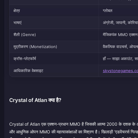
क्षेत्र
ग्लोबल
भाषाएं
अंग्रेजी, जापानी, कोरि
शैली (Genre)
मैजिकपंक MMO एक्शन R
मुद्रीकरण (Monetization)
वैकल्पिक वाउचर्स, ओपल्
क्रॉस-प्लेटफॉर्म
हाँ — साझा अकाउंट, साझ
आधिकारिक वेबसाइट
skystonegames.c
Crystal of Atlan क्या है?
Crystal of Atlan एक एक्शन-प्रधान MMO है जिसकी आत्मा 2000 के दशक के अ
और आधुनिक ओपन MMO की महत्वाकांक्षाओं का मिश्रण है। खिलाड़ी 'एडवेंचरर्स गिल्ड'