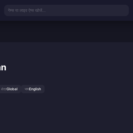
गेम्स या लाइव ऐप्स खोजें...
an
Global
English
क्षेत्र
भाषा