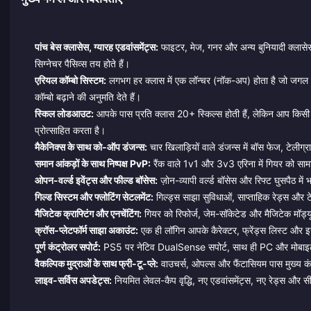
पांच बेस क्लासेस, ग्यारह एडवांसमेंट्स:
फाइटर, मेज, गनर और अन्य बुनियादी क्लासेस 
सिग्नेचर पैसिव्स तय होते हैं।
एरियल कॉम्बो सिस्टम:
लगभग हर क्लास में एक लॉन्चर (नॉक-अप) होता है जो जगल स्ट्
कॉम्बो बढ़ाने की अनुमति देते हैं।
स्किल लोडआउट:
आपके पास प्रति क्लास 20+ स्किल्स होती हैं, लेकिन आप किसी 
प्रोत्साहित करता है।
मैकेनिक्स के साथ को-ऑप डंजन्स:
चार खिलाड़ियों वाले डंजन्स में बॉस फेज, टेलीग्र
समान आंकड़ों के साथ निष्पक्ष PvP:
रैंक वाले 1v1 और 3v3 एरिना में गियर को साम
ओपन-वर्ल्ड इवेंट्स और फील्ड बॉसेस:
ज़ोन-व्यापी वर्ल्ड बॉसेस और रिफ्ट घुसपैठ में भ
गिल्ड सिस्टम और फ्लोटिंग सेटलमेंट:
गिल्ड्स साझा सुविधाओं, साप्ताहिक रेड्स और ट
मैजिटेक क्राफ्टिंग और एनचेंटिंग:
गियर को रिफोर्ज, जेम-सॉकेटेड और मैजिटेक मॉड्यू
क्रॉस-प्लेटफॉर्म साझा अकाउंट:
एक ही लॉगिन आपके कैरेक्टर, फ्रेंड्स लिस्ट और इ
पूर्ण कंट्रोलर सपोर्ट:
PS5 पर नेटिव DualSense सपोर्ट, साथ ही PC और मोबाइल पर
वैकल्पिक मुद्राओं के साथ फ्री-टू-प्ले:
वाउचर्स, ओपल्स और फैंटासियम पास मुख्य कंटे
लाइव-सर्विस अपडेट्स:
नियमित लेवल-कैप वृद्धि, नए एडवांसमेंट्स, नए रेड्स और सी