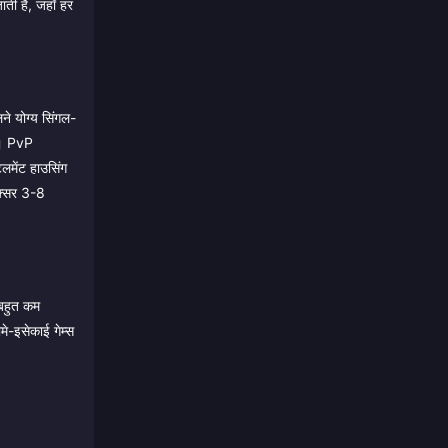
ाती है, जहाँ हर
ने योग्य सिंगल-
है। PvP
लमेंट हाउसिंग
अक्सर 3-8
 बहुत कम
े-इसेकाई गेम्स