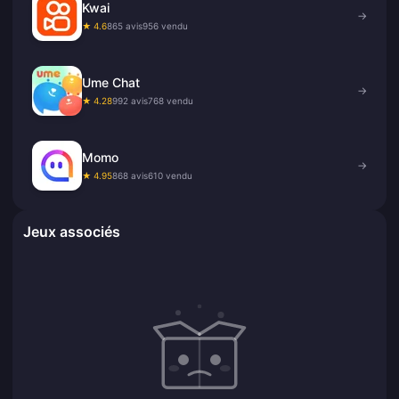
Kwai
→
★ 4.6
865 avis
956 vendu
Ume Chat
→
★ 4.28
992 avis
768 vendu
Momo
→
★ 4.95
868 avis
610 vendu
Jeux associés