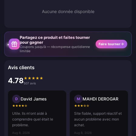
Aucune donnée disponible
Partagez ce produit et faites tourner
pour gagner
Faire tourner
Coupons jusqu'à — récompense quotidienne
limitée
Avis clients
★
★
★
★
★
4.78
507 avis
David James
MAHDI DEROGAR
D
M
★
★
★
★
☆
★
★
★
☆
☆
Utile. Ils m'ont aidé à
Site fiable, support réactif et
comprendre quel était le
aucun problème avec mon
problème.
achat.
Aug 8, 2026
Aug 8, 2026