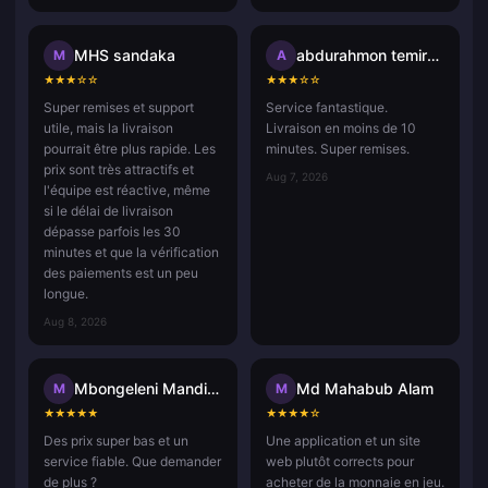
MHS sandaka
abdurahmon temirqulov
M
A
★
★
★
☆
☆
★
★
★
☆
☆
Super remises et support
Service fantastique.
utile, mais la livraison
Livraison en moins de 10
pourrait être plus rapide. Les
minutes. Super remises.
prix sont très attractifs et
Aug 7, 2026
l'équipe est réactive, même
si le délai de livraison
dépasse parfois les 30
minutes et que la vérification
des paiements est un peu
longue.
Aug 8, 2026
Mbongeleni Mandisa
Md Mahabub Alam
M
M
★
★
★
★
★
★
★
★
★
☆
Des prix super bas et un
Une application et un site
service fiable. Que demander
web plutôt corrects pour
de plus ?
acheter de la monnaie en jeu.