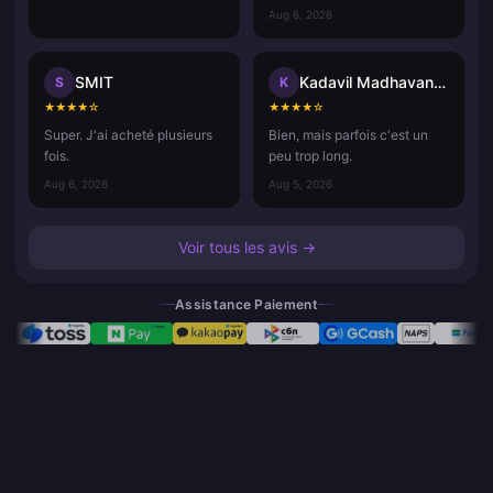
Aug 6, 2026
SMIT
Kadavil Madhavan Harikrishnan
S
K
★
★
★
★
☆
★
★
★
★
☆
Super. J'ai acheté plusieurs
Bien, mais parfois c'est un
fois.
peu trop long.
Aug 6, 2026
Aug 5, 2026
Voir tous les avis →
Assistance Paiement