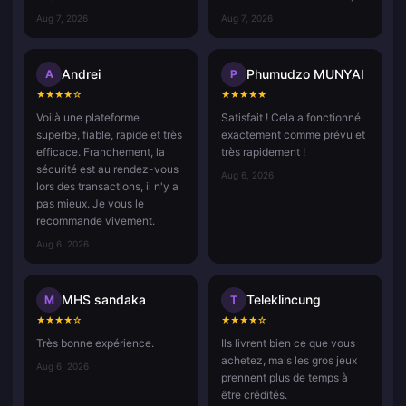
Aug 7, 2026
Aug 7, 2026
Andrei
Phumudzo MUNYAI
A
P
★
★
★
★
☆
★
★
★
★
★
Voilà une plateforme
Satisfait ! Cela a fonctionné
superbe, fiable, rapide et très
exactement comme prévu et
efficace. Franchement, la
très rapidement !
sécurité est au rendez-vous
Aug 6, 2026
lors des transactions, il n'y a
pas mieux. Je vous le
recommande vivement.
Aug 6, 2026
MHS sandaka
Teleklincung
M
T
★
★
★
★
☆
★
★
★
★
☆
Très bonne expérience.
Ils livrent bien ce que vous
achetez, mais les gros jeux
Aug 6, 2026
prennent plus de temps à
être crédités.