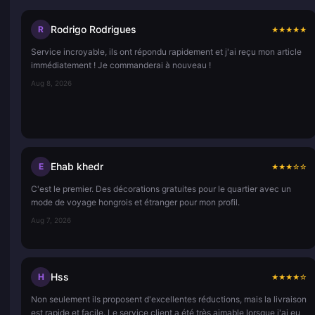
Rodrigo Rodrigues
R
★
★
★
★
★
Service incroyable, ils ont répondu rapidement et j'ai reçu mon article
immédiatement ! Je commanderai à nouveau !
Aug 8, 2026
Ehab khedr
E
★
★
★
☆
☆
C'est le premier. Des décorations gratuites pour le quartier avec un
mode de voyage hongrois et étranger pour mon profil.
Aug 7, 2026
Hss
H
★
★
★
★
☆
Non seulement ils proposent d'excellentes réductions, mais la livraison
est rapide et facile. Le service client a été très aimable lorsque j'ai eu