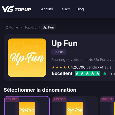
Aller au contenu principal
Accueil
Jeux
Blog
▼
Home
Top-Up
Up Fun
Up Fun
Up Fun
Rechargez votre compte Up Fun avec de
★
★
★
★
★
4.26
700
vendu
774
avis
Excellent
Tru
Sélectionner la dénomination
20% OFF
20% OFF
20% OFF