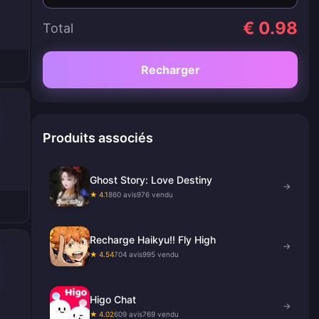
€ 0.98
Total
Recharger
Produits associés
Ghost Story: Love Destiny
→
★ 4.1
860 avis
976 vendu
Recharge Haikyu!! Fly High
→
★ 4.54
704 avis
995 vendu
Higo Chat
→
★ 4.02
609 avis
769 vendu