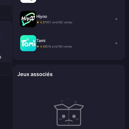
Hiyoo
→
★ 4.37
957 avis
782 vendu
Tami
→
★ 4.43
518 avis
760 vendu
0
Jeux associés