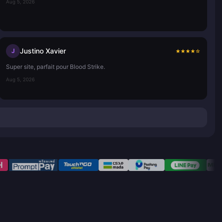
Aug 5, 2026
Justino Xavier
J
★
★
★
★
☆
Super site, parfait pour Blood Strike.
Aug 5, 2026