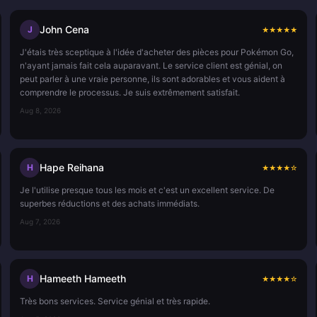
John Cena
J
★
★
★
★
★
J'étais très sceptique à l'idée d'acheter des pièces pour Pokémon Go,
n'ayant jamais fait cela auparavant. Le service client est génial, on
peut parler à une vraie personne, ils sont adorables et vous aident à
comprendre le processus. Je suis extrêmement satisfait.
Aug 8, 2026
Hape Reihana
H
★
★
★
★
☆
Je l'utilise presque tous les mois et c'est un excellent service. De
superbes réductions et des achats immédiats.
Aug 7, 2026
Hameeth Hameeth
H
★
★
★
★
☆
Très bons services. Service génial et très rapide.