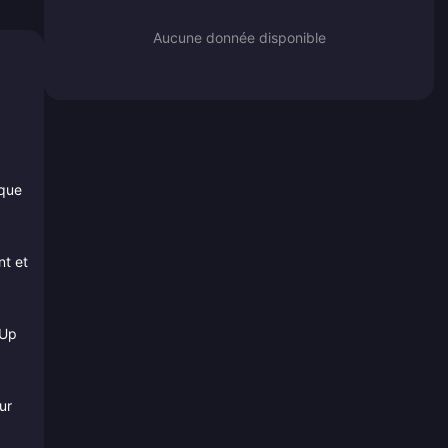
Aucune donnée disponible
ique
nt et
 Up
ur