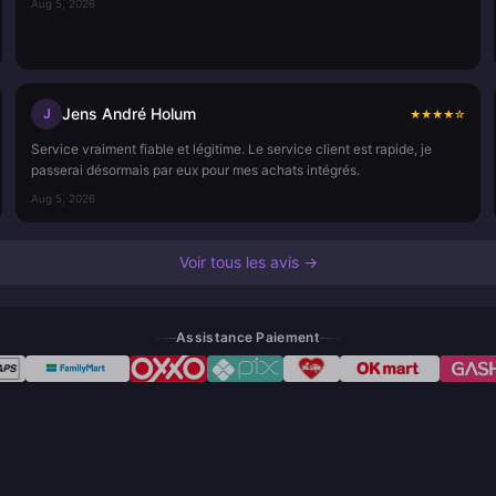
Aug 5, 2026
Jens André Holum
J
★
★
★
★
☆
Service vraiment fiable et légitime. Le service client est rapide, je
passerai désormais par eux pour mes achats intégrés.
Aug 5, 2026
Voir tous les avis →
Assistance Paiement