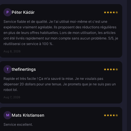
Péter Kádár
P
★
★
★
★
☆
Service fiable et de qualité. Je l'ai utilisé moi-même et c'est une
expérience vraiment agréable. Ils proposent des réductions régulières
en plus de leurs offres habituelles. Lors de mon utilisation, les articles
ont été livrés rapidement sur mon compte sans aucun problème. 5/5, je
réutiliserai ce service à 100 %.
Aug 8, 2026
thefinertings
T
★
★
★
★
☆
Rapide et très facile ! Ça m'a sauvé la mise. Je ne voulais pas
dépenser 20 dollars pour une tenue. Je promets que je ne suis pas un
robot lol.
Aug 7, 2026
Mats Kristiansen
M
★
★
★
★
☆
Service excellent.