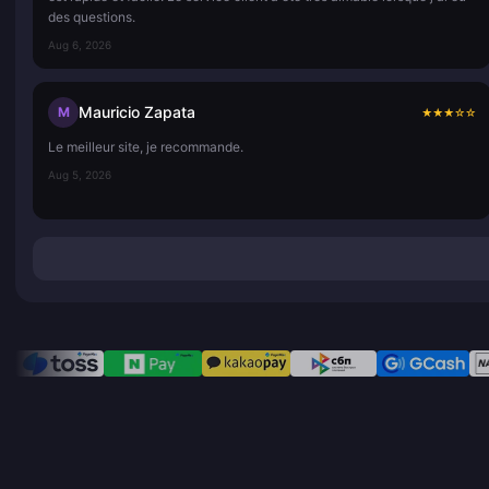
des questions.
Aug 6, 2026
Mauricio Zapata
M
★
★
★
☆
☆
Le meilleur site, je recommande.
Aug 5, 2026