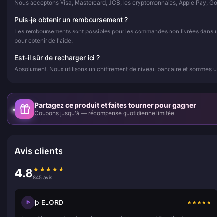
Nous acceptons Visa, Mastercard, JCB, les cryptomonnaies, Apple Pay, Go
Puis-je obtenir un remboursement ?
Les remboursements sont possibles pour les commandes non livrées dans un d
pour obtenir de l'aide.
Est-il sûr de recharger ici ?
Absolument. Nous utilisons un chiffrement de niveau bancaire et sommes un
Partagez ce produit et faites tourner pour gagner
Coupons jusqu'à — récompense quotidienne limitée
Avis clients
★
★
★
★
★
4.8
845 avis
þ ELORD
Þ
★
★
★
★
★