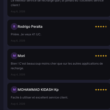
Le meilleur service de recharge que j'ai jamais eu ! Excellent service
client !
Aug 6, 2026
Rodrigo Peralta
R
★
★
★
★
☆
Prière. Je veux 41 UC.
Aug 6, 2026
Mori
M
★
★
★
★
★
Bien ! C'est beaucoup moins cher que sur les autres applications de
recharge.
Aug 4, 2026
MOHAMMAD KIDASH Kp
M
★
★
★
★
★
Facile à utiliser et excellent service client.
Aug 4, 2026