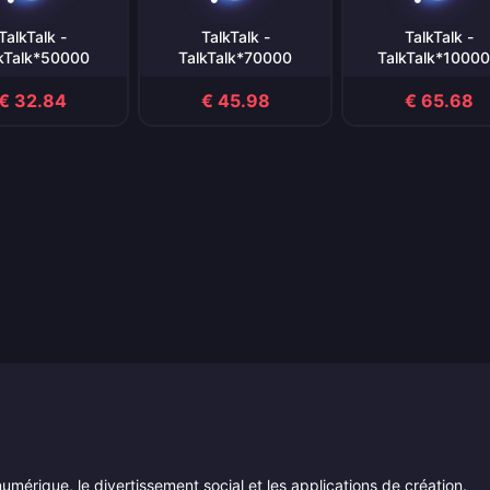
TalkTalk -
TalkTalk -
TalkTalk -
kTalk*50000
TalkTalk*70000
TalkTalk*1000
€ 32.84
€ 45.98
€ 65.68
numérique, le divertissement social et les applications de création.