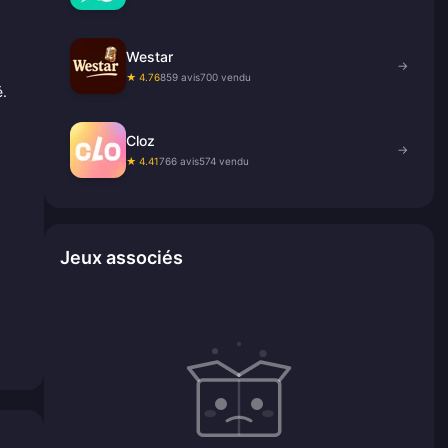
Westar
→
★ 4.76
859 avis
700 vendu
é.
Cloz
→
★ 4.41
766 avis
574 vendu
Jeux associés