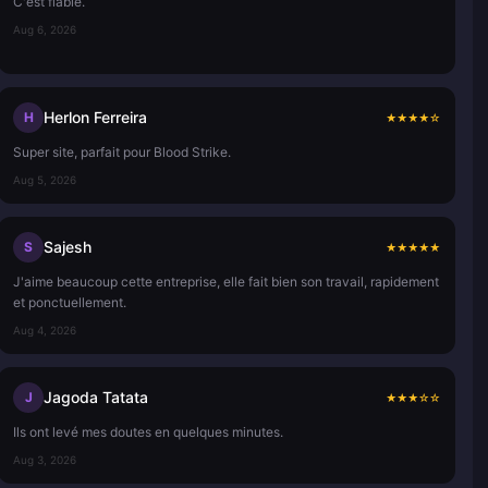
C'est fiable.
Aug 6, 2026
Herlon Ferreira
H
★
★
★
★
☆
Super site, parfait pour Blood Strike.
Aug 5, 2026
Sajesh
S
★
★
★
★
★
J'aime beaucoup cette entreprise, elle fait bien son travail, rapidement
et ponctuellement.
Aug 4, 2026
Jagoda Tatata
J
★
★
★
☆
☆
Ils ont levé mes doutes en quelques minutes.
Aug 3, 2026