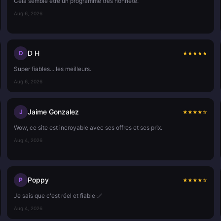
Cela semble être un programme très honnête.
Aug 6, 2026
D H
D
★
★
★
★
★
Super fiables... les meilleurs.
Aug 6, 2026
Jaime Gonzalez
J
★
★
★
★
☆
Wow, ce site est incroyable avec ses offres et ses prix.
Aug 4, 2026
Poppy
P
★
★
★
★
☆
Je sais que c'est réel et fiable ✅
Aug 4, 2026