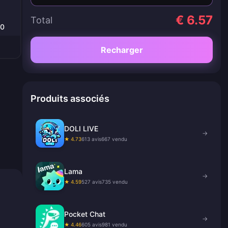
€ 6.57
Total
00
Recharger
Produits associés
DOLI LIVE
→
★ 4.73
613 avis
667 vendu
Lama
→
★ 4.59
527 avis
735 vendu
Pocket Chat
→
★ 4.46
605 avis
981 vendu