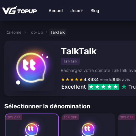
Aller au contenu principal
Accueil
Jeux
Blog
▼
Home
Top-Up
TalkTalk
TalkTalk
TalkTalk
Rechargez votre compte TalkTalk avec d
★
★
★
★
★
4.8
934
vendu
845
avis
Excellent
Tru
Sélectionner la dénomination
20% OFF
20% OFF
20% OFF