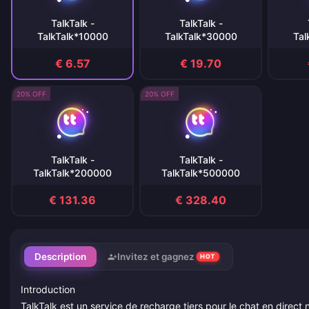
TalkTalk -
TalkTalk -
TalkTalk*10000
TalkTalk*30000
Tal
€ 6.57
€ 19.70
20% OFF
20% OFF
TalkTalk -
TalkTalk -
TalkTalk*200000
TalkTalk*500000
€ 131.36
€ 328.40
Description
Invitez et gagnez
HOT
Introduction
TalkTalk est un service de recharge tiers pour le chat en direct 