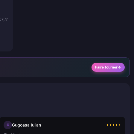
 7j/7
Faire tourner
Gugoasa Iulian
G
★
★
★
★
☆