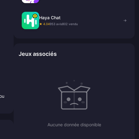
Haya Chat
→
★ 4.04
953 avis
802 vendu
Jeux associés
 ou
Aucune donnée disponible