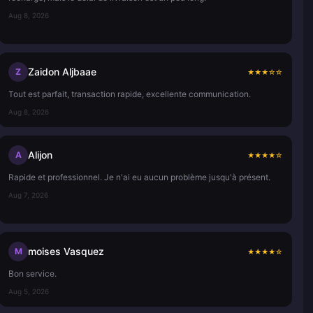
Aug 8, 2026
Zaidon Aljbaae
Z
★
★
★
☆
☆
Tout est parfait, transaction rapide, excellente communication.
Aug 8, 2026
Alijon
A
★
★
★
★
☆
Rapide et professionnel. Je n'ai eu aucun problème jusqu'à présent.
Aug 7, 2026
moises Vasquez
M
★
★
★
★
☆
Bon service.
Aug 5, 2026