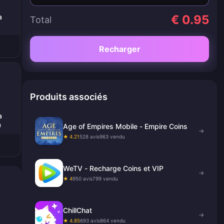
a
€ 0.95
Total
Recharger
Produits associés
a
0
Age of Empires Mobile - Empire Coins
→
★ 4.21
528 avis
963 vendu
WeTV - Recharge Coins et VIP
→
★ 4
950 avis
799 vendu
ChillChat
→
★ 4.85
693 avis
864 vendu