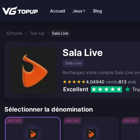
Aller au contenu principal
Accueil
Jeux
Blog
▼
Home
Top-Up
Sala Live
Sala Live
Sala Live
Rechargez votre compte Sala Live avec
★
★
★
★
★
4.04
940
vendu
813
avis
Excellent
Tru
Sélectionner la dénomination
20% OFF
20% OFF
20% OFF