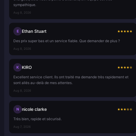
sympathique.
Aug 8, 2026
Ethan Stuart
E
★
★
★
★
★
Des prix super bas et un service fiable. Que demander de plus ?
Aug 8, 2026
KIRO
K
★
★
★
★
☆
Excellent service client. Ils ont traité ma demande très rapidement et
sont allés au-delà de mes attentes.
Aug 8, 2026
nicole clarke
N
★
★
★
☆
☆
Très bien, rapide et sécurisé.
Aug 7, 2026