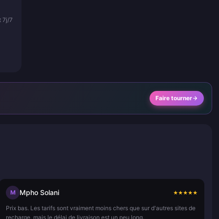
 7j/7
Faire tourner
Mpho Solani
M
★
★
★
★
★
Prix bas. Les tarifs sont vraiment moins chers que sur d'autres sites de
recharge, mais le délai de livraison est un peu long.