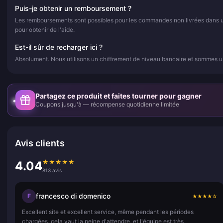
Puis-je obtenir un remboursement ?
Les remboursements sont possibles pour les commandes non livrées dans un d
pour obtenir de l'aide.
Est-il sûr de recharger ici ?
Absolument. Nous utilisons un chiffrement de niveau bancaire et sommes un
Partagez ce produit et faites tourner pour gagner
Coupons jusqu'à — récompense quotidienne limitée
Avis clients
★
★
★
★
★
4.04
813 avis
francesco di domenico
F
★
★
★
★
☆
Excellent site et excellent service, même pendant les périodes
chargées, cela vaut la peine d'attendre, et l'équipe est très