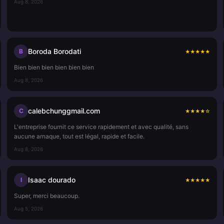
Aug 8, 2026
Boroda Borodati
B
★
★
★
★
★
Bien bien bien bien bien bien
Aug 8, 2026
calebchunggmail.com
C
★
★
★
★
☆
L'entreprise fournit ce service rapidement et avec qualité, sans
aucune arnaque, tout est légal, rapide et facile.
Aug 8, 2026
Isaac dourado
I
★
★
★
★
★
Super, merci beaucoup.
Aug 5, 2026