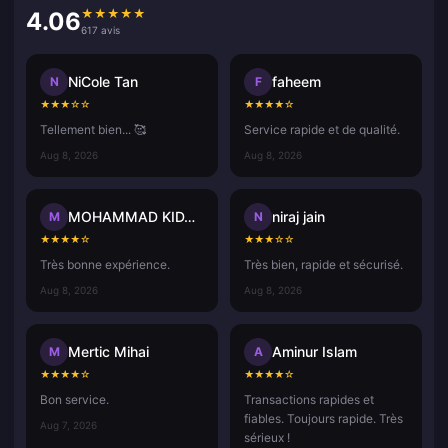
★
★
★
★
★
4.06
617 avis
NiCole Tan
faheem
N
F
★
★
★
☆
☆
★
★
★
★
☆
Tellement bien... 🥰
Service rapide et de qualité.
Aug 8, 2026
Aug 8, 2026
MOHAMMAD KIDASH Kp
niraj jain
M
N
★
★
★
★
☆
★
★
★
☆
☆
Très bonne expérience.
Très bien, rapide et sécurisé.
Aug 8, 2026
Aug 8, 2026
Mertic Mihai
Aminur Islam
M
A
★
★
★
★
☆
★
★
★
★
☆
Bon service.
Transactions rapides et
fiables. Toujours rapide. Très
Aug 7, 2026
sérieux !