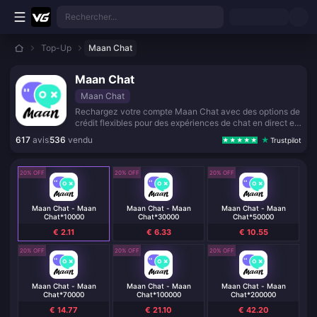
Aller au contenu principal
Rechercher...
Top-Up
Maan Chat
Maan Chat
Maan Chat
Rechargez votre compte Maan Chat avec des options de
crédit flexibles pour des expériences de chat en direct et
de divertissement fluides.
617
avis
536
vendu
Trustpilot
20% OFF
20% OFF
20% OFF
Maan Chat - Maan
Maan Chat - Maan
Maan Chat - Maan
Chat*10000
Chat*30000
Chat*50000
€ 2.11
€ 6.33
€ 10.55
20% OFF
20% OFF
20% OFF
Maan Chat - Maan
Maan Chat - Maan
Maan Chat - Maan
Chat*70000
Chat*100000
Chat*200000
€ 14.77
€ 21.10
€ 42.20