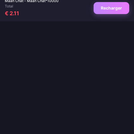
Maan Chat - Maan Chat*10000
Total
Recharger
€ 2.11
Votre destination de confiance pour les recharges de jeux et d'applications.
Livraison instantanée, paiements sécurisés et meilleurs prix garantis.
SUIVEZ-NOUS
·
·
·
·
À propos de nous
Contactez-nous
FAQ
Politique de retour
·
·
·
Politique d'expédition
Politique AML
Politique de confidentialité
Conditions d'utilisation