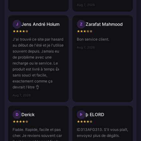
Aug 7, 2026
Jens André Holum
Zarafat Mahmood
J
Z
★
★
★
★
☆
★
★
★
☆
☆
J'ai trouvé ce site par hasard
Bon service client.
au début de l'été et je l'utilise
Aug 7, 2026
souvent depuis. Jamais eu
de problème avec une
recharge ou le service. Le
produit est livré à temps 👍
sans souci et facile,
exactement comme ça
devrait l'être 👌
Aug 7, 2026
Derick
þ ELORD
D
Þ
★
★
★
★
☆
★
★
★
★
☆
Fiable. Rapide, facile et pas
ID313AFG313. S'il vous plaît,
cher. Je reviens souvent car
envoyez plus de dégâts.