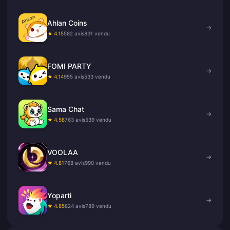
Ahlan Coins
→
★ 4.15
582 avis
831 vendu
FOMI PARTY
→
★ 4.14
955 avis
533 vendu
Sama Chat
→
★ 4.58
763 avis
539 vendu
VOOLAA
→
★ 4.81
768 avis
990 vendu
Yoparti
→
★ 4.85
824 avis
789 vendu