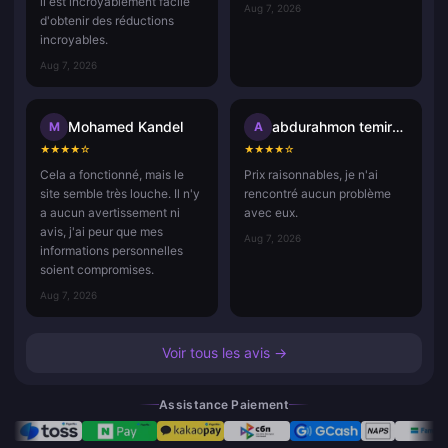
il est incroyablement facile
Aug 7, 2026
d'obtenir des réductions
incroyables.
Aug 7, 2026
Mohamed Kandel
abdurahmon temirqulov
M
A
★
★
★
★
☆
★
★
★
★
☆
Cela a fonctionné, mais le
Prix raisonnables, je n'ai
site semble très louche. Il n'y
rencontré aucun problème
a aucun avertissement ni
avec eux.
avis, j'ai peur que mes
Aug 7, 2026
informations personnelles
soient compromises.
Aug 7, 2026
Voir tous les avis →
Assistance Paiement