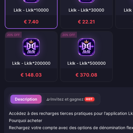
Lklk - Lklk*10000
Lklk - Lklk*30000
Lklk
€ 7.40
€ 22.21
20% OFF
20% OFF
Lklk - Lklk*200000
Lklk - Lklk*500000
€ 148.03
€ 370.08
Description
Invitez et gagnez
HOT
Accédez à des recharges tierces pratiques pour l'application Lk
Pourquoi acheter
Rechargez votre compte avec des options de dénomination flex