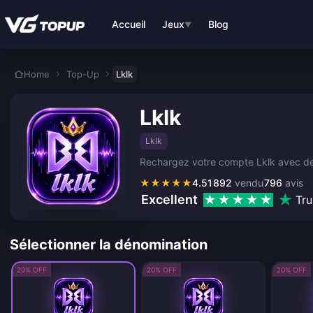
Aller au contenu principal
Accueil
Jeux
Blog
▼
Home
Top-Up
Lklk
Lklk
Lklk
Rechargez votre compte Lklk avec des
★
★
★
★
★
4.51
892
vendu
796
avis
Excellent
Tru
Sélectionner la dénomination
20% OFF
20% OFF
20% OFF