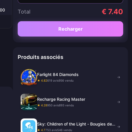
000
€ 7.40
Total
Recharger
Produits associés
Farlight 84 Diamonds
→
★ 4.82
619 avis
956 vendu
Recharge Racing Master
→
★ 4.28
950 avis
893 vendu
Sky: Children of the Light - Bougies de
→
Saison
★ 4.7
753 avis
546 vendu