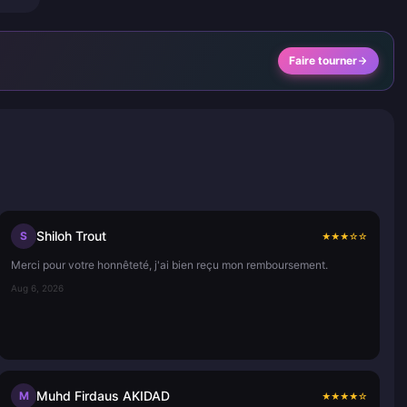
Faire tourner
Shiloh Trout
S
★
★
★
☆
☆
Merci pour votre honnêteté, j'ai bien reçu mon remboursement.
Aug 6, 2026
Muhd Firdaus AKIDAD
M
★
★
★
★
☆