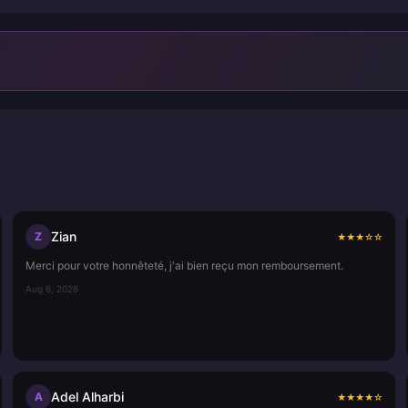
Zian
Z
★
★
★
☆
☆
Merci pour votre honnêteté, j'ai bien reçu mon remboursement.
Aug 6, 2026
Adel Alharbi
A
★
★
★
★
☆