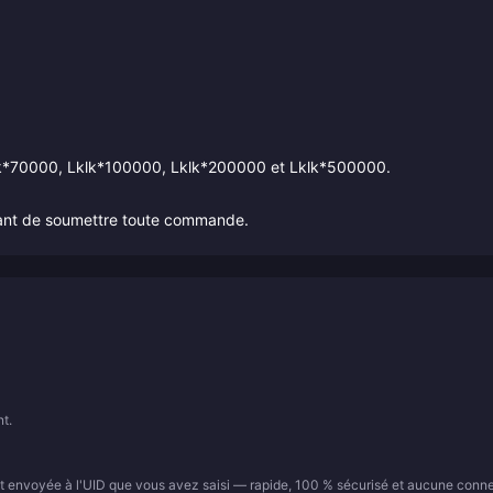
klk*70000, Lklk*100000, Lklk*200000 et Lklk*500000.
avant de soumettre toute commande.
t.
t envoyée à l'UID que vous avez saisi — rapide, 100 % sécurisé et aucune conn