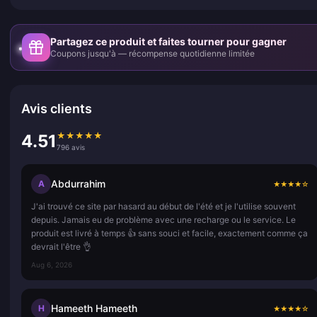
Partagez ce produit et faites tourner pour gagner
Coupons jusqu'à — récompense quotidienne limitée
Avis clients
★
★
★
★
★
4.51
796 avis
Abdurrahim
A
★
★
★
★
☆
J'ai trouvé ce site par hasard au début de l'été et je l'utilise souvent
depuis. Jamais eu de problème avec une recharge ou le service. Le
produit est livré à temps 👍 sans souci et facile, exactement comme ça
devrait l'être 👌
Aug 6, 2026
Hameeth Hameeth
H
★
★
★
★
☆