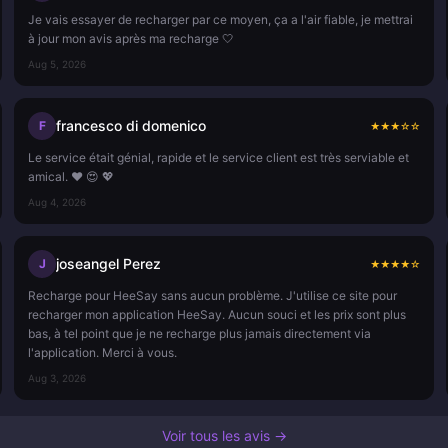
Je vais essayer de recharger par ce moyen, ça a l'air fiable, je mettrai
à jour mon avis après ma recharge 🤍
Aug 5, 2026
francesco di domenico
F
★
★
★
☆
☆
Le service était génial, rapide et le service client est très serviable et
amical. ❤️ 😍 💖
Aug 4, 2026
joseangel Perez
J
★
★
★
★
☆
Recharge pour HeeSay sans aucun problème. J'utilise ce site pour
recharger mon application HeeSay. Aucun souci et les prix sont plus
bas, à tel point que je ne recharge plus jamais directement via
l'application. Merci à vous.
Aug 3, 2026
Voir tous les avis →