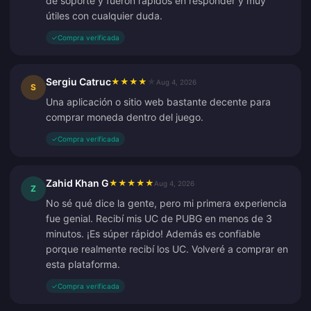
de soporte y fueron rápidos en responder y muy
útiles con cualquier duda.
✓
Compra verificada
Sergiu Catruc
★
★
★
★
★
Aug 4, 2026
S
Una aplicación o sitio web bastante decente para
comprar moneda dentro del juego.
✓
Compra verificada
Zahid Khan G
★
★
★
★
★
Aug 4, 2026
Z
No sé qué dice la gente, pero mi primera experiencia
fue genial. Recibí mis UC de PUBG en menos de 3
minutos. ¡Es súper rápido! Además es confiable
porque realmente recibí los UC. Volveré a comprar en
esta plataforma.
✓
Compra verificada