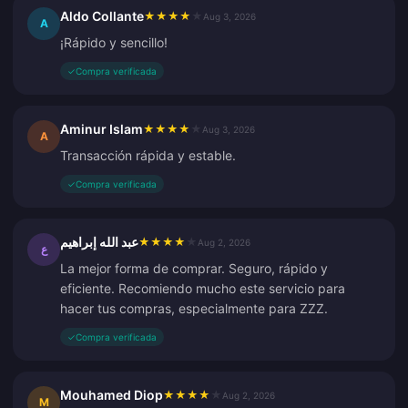
Aldo Collante
★
★
★
★
★
Aug 3, 2026
A
¡Rápido y sencillo!
✓
Compra verificada
Aminur Islam
★
★
★
★
★
Aug 3, 2026
A
Transacción rápida y estable.
✓
Compra verificada
عبد الله إبراهيم
★
★
★
★
★
Aug 2, 2026
ع
La mejor forma de comprar. Seguro, rápido y
eficiente. Recomiendo mucho este servicio para
hacer tus compras, especialmente para ZZZ.
✓
Compra verificada
Mouhamed Diop
★
★
★
★
★
Aug 2, 2026
M