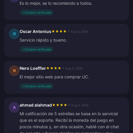
Es lo mejor, se lo recomiendo a todos.
✓
Compra verificada
Oscar Antonius
★
★
★
★
★
Aug 5, 2026
O
Servicio rápido y bueno.
✓
Compra verificada
Nero Loeffler
★
★
★
★
★
Aug 5, 2026
N
El mejor sitio web para comprar UC.
✓
Compra verificada
ahmad alahmad
★
★
★
★
★
Aug 4, 2026
A
Mi calificación de 5 estrellas se basa en lo servicial
que es el soporte. Recibí la moneda del juego en
pocos minutos y, en otra ocasión, hablé con el chat