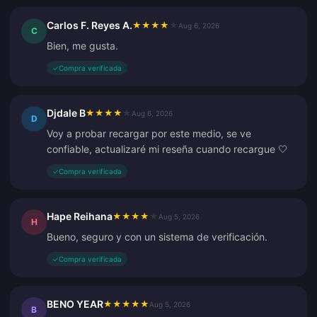
Carlos F. Reyes A.
★
★
★
★
★
Aug 6, 2026
C
Bien, me gusta.
✓
Compra verificada
Djdale B
★
★
★
★
★
Aug 6, 2026
D
Voy a probar recargar por este medio, se ve
confiable, actualizaré mi reseña cuando recargue 🤍
✓
Compra verificada
Hape Reihana
★
★
★
★
★
Aug 5, 2026
H
Bueno, seguro y con un sistema de verificación.
✓
Compra verificada
BENO YEAR
★
★
★
★
★
Aug 5, 2026
B