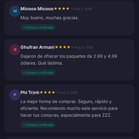
Micooo Micooo
★
★
★
★
★
Aug 3, 2026
M
Muy bueno, muchas gracias.
✓
Compra verificada
Ghufran Armani
★
★
★
★
★
Aug 3, 2026
G
Dejaron de ofrecer los paquetes de 2.99 y 4.99
dólares. Qué lástima.
✓
Compra verificada
Phi Trịnh
★
★
★
★
★
Aug 3, 2026
P
La mejor forma de comprar. Seguro, rápido y
eficiente. Recomiendo mucho este servicio para
hacer tus compras, especialmente para ZZZ.
✓
Compra verificada