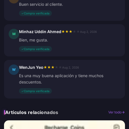
Buen servicio al cliente.
✓
Compra verificada
Minhaz Uddin Ahmed
★
★
★
★
★
Aug 2, 2026
M
Bien, me gusta.
✓
Compra verificada
WenJun Yeo
★
★
★
★
★
Aug 2, 2026
W
Es una muy buena aplicación y tiene muchos
descuentos.
✓
Compra verificada
Artículos relacionados
Ver todo