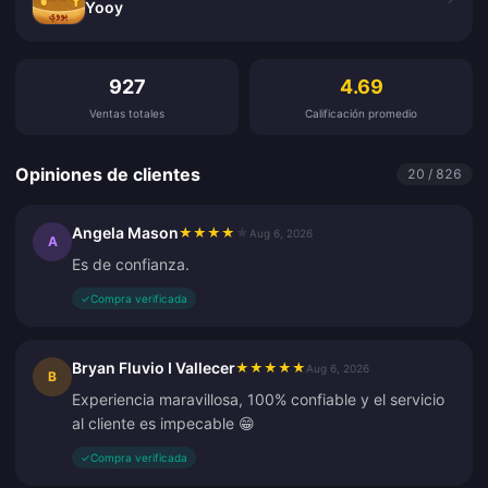
Yooy
Opiniones de clientes
927
4.69
Ventas totales
Calificación promedio
Opiniones de clientes
20 / 826
Angela Mason
★
★
★
★
★
Aug 6, 2026
A
Es de confianza.
✓
Compra verificada
Bryan Fluvio I Vallecer
★
★
★
★
★
Aug 6, 2026
B
Experiencia maravillosa, 100% confiable y el servicio
al cliente es impecable 😁
✓
Compra verificada