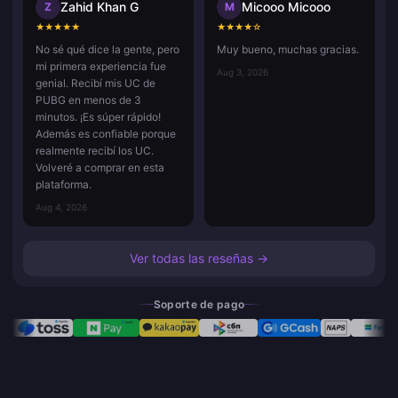
Zahid Khan G
Micooo Micooo
Z
M
★
★
★
★
★
★
★
★
★
☆
No sé qué dice la gente, pero
Muy bueno, muchas gracias.
mi primera experiencia fue
Aug 3, 2026
genial. Recibí mis UC de
PUBG en menos de 3
minutos. ¡Es súper rápido!
Además es confiable porque
realmente recibí los UC.
Volveré a comprar en esta
plataforma.
Aug 4, 2026
Ver todas las reseñas →
Soporte de pago