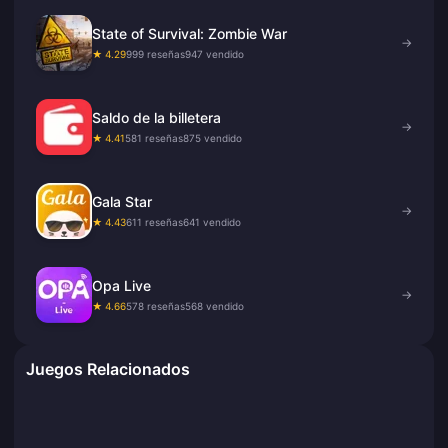
State of Survival: Zombie War
→
★ 4.29
999 reseñas
947 vendido
Saldo de la billetera
→
★ 4.41
581 reseñas
875 vendido
Gala Star
→
★ 4.43
611 reseñas
641 vendido
Opa Live
→
★ 4.66
578 reseñas
568 vendido
Juegos Relacionados