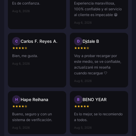
Es de confianza.
Experiencia maravillosa,
100% confiable y el servicio
Aug 6, 2026
al cliente es impecable 😁
Aug 6, 2026
Carlos F. Reyes A.
Djdale B
C
D
★
★
★
★
☆
★
★
★
★
☆
Bien, me gusta.
Voy a probar recargar por
este medio, se ve confiable,
Aug 6, 2026
actualizaré mi reseña
cuando recargue 🤍
Aug 6, 2026
Hape Reihana
BENO YEAR
H
B
★
★
★
★
☆
★
★
★
★
★
Bueno, seguro y con un
Es lo mejor, se lo recomiendo
sistema de verificación.
a todos.
Aug 5, 2026
Aug 5, 2026