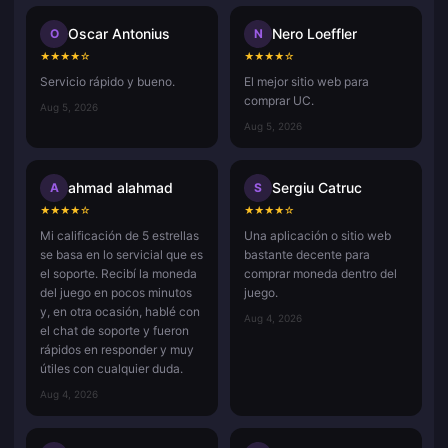
Oscar Antonius
Nero Loeffler
O
N
★
★
★
★
☆
★
★
★
★
☆
Servicio rápido y bueno.
El mejor sitio web para
comprar UC.
Aug 5, 2026
Aug 5, 2026
ahmad alahmad
Sergiu Catruc
A
S
★
★
★
★
☆
★
★
★
★
☆
Mi calificación de 5 estrellas
Una aplicación o sitio web
se basa en lo servicial que es
bastante decente para
el soporte. Recibí la moneda
comprar moneda dentro del
del juego en pocos minutos
juego.
y, en otra ocasión, hablé con
Aug 4, 2026
el chat de soporte y fueron
rápidos en responder y muy
útiles con cualquier duda.
Aug 4, 2026