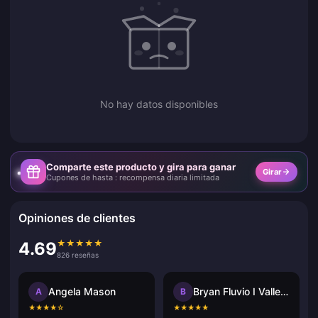
No hay datos disponibles
Comparte este producto y gira para ganar
Girar
Cupones de hasta : recompensa diaria limitada
Opiniones de clientes
★
★
★
★
★
4.69
826 reseñas
Angela Mason
Bryan Fluvio I Vallecer
A
B
★
★
★
★
☆
★
★
★
★
★