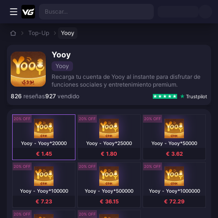
Saltar al contenido principal
Buscar...
Top-Up
Yooy
Yooy
Yooy
Recarga tu cuenta de Yooy al instante para disfrutar de
funciones sociales y entretenimiento premium.
826
reseñas
927
vendido
Trustpilot
20% OFF
20% OFF
20% OFF
Yooy - Yooy*20000
Yooy - Yooy*25000
Yooy - Yooy*50000
€ 1.45
€ 1.80
€ 3.62
20% OFF
20% OFF
20% OFF
Yooy - Yooy*100000
Yooy - Yooy*500000
Yooy - Yooy*1000000
€ 7.23
€ 36.15
€ 72.29
20% OFF
20% OFF