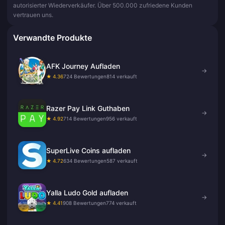
autorisierter Wiederverkäufer. Über 500.000 zufriedene Kunden
vertrauen uns.
Verwandte Produkte
AFK Journey Aufladen
→
★ 4.36
724 Bewertungen
814 verkauft
Razer Pay Link Guthaben
→
★ 4.92
714 Bewertungen
956 verkauft
SuperLive Coins aufladen
→
★ 4.72
634 Bewertungen
587 verkauft
Yalla Ludo Gold aufladen
→
★ 4.41
908 Bewertungen
774 verkauft