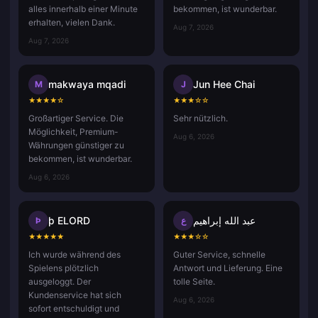
alles innerhalb einer Minute
bekommen, ist wunderbar.
erhalten, vielen Dank.
Aug 7, 2026
Aug 7, 2026
makwaya mqadi
Jun Hee Chai
M
J
★
★
★
★
☆
★
★
★
☆
☆
Großartiger Service. Die
Sehr nützlich.
Möglichkeit, Premium-
Aug 6, 2026
Währungen günstiger zu
bekommen, ist wunderbar.
Aug 6, 2026
þ ELORD
عبد الله إبراهيم
Þ
ع
★
★
★
★
★
★
★
★
☆
☆
Ich wurde während des
Guter Service, schnelle
Spielens plötzlich
Antwort und Lieferung. Eine
ausgeloggt. Der
tolle Seite.
Kundenservice hat sich
Aug 6, 2026
sofort entschuldigt und