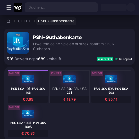
Zum Hauptinhalt springen
Suchen...
CDKEY
PSN-Guthabenkarte
PSN-Guthabenkarte
Erweitere deine Spielebibliothek sofort mit PSN-
Guthaben
526
Bewertungen
689
verkauft
Trustpilot
30% OFF
30% OFF
30% OFF
PSN USA 10$-PSN USA
PSN USA 25$-PSN USA
PSN USA 50$-PSN USA
10$
25$
50$
€ 7.65
€ 18.79
€ 35.41
30% OFF
PSN USA 100$-PSN USA
100$
€ 70.83