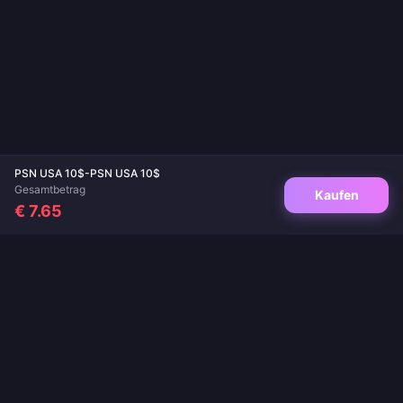
PSN USA 10$-PSN USA 10$
Gesamtbetrag
Kaufen
€ 7.65
Deine vertrauenswürdige Anlaufstelle für Spielaufladungen und Live-App-
Aufladungen. Sofortige Lieferung, sichere Zahlungen und garantiert die besten
Preise.