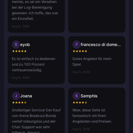
meinte, es sei ein Versehen
bei der Log-Bereinigung
gewesen. Ich hoffe, das war
ein Einzelfall.
Aug 6, 2026
eyob
francesco di domenico
E
F
★
★
★
★
★
★
★
★
★
★
Es ist einfach zu bedienen
Gutes Angebot für mein
und zu 100 Prozent
Spiel.
vertrauenswürdig.
Aug 5, 2026
Aug 6, 2026
Joana
Semphis
J
S
★
★
★
★
☆
★
★
★
★
☆
Großartiger Service! Der Kauf
Wow, diese Seite ist
von Arena Breakout Bonds
fantastisch mit ihren
verlief reibungslos und der
Angeboten und Preisen.
Chat-Support war sehr
Aug 5, 2026
hilfreich. Absolut