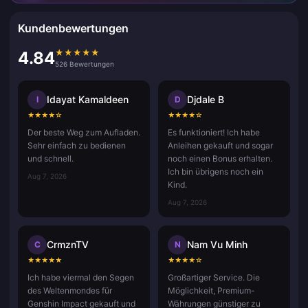
Kundenbewertungen
★
★
★
★
★
4.84
526 Bewertungen
Idayat Kamaldeen
Djdale B
I
D
★
★
★
★
☆
★
★
★
★
☆
Der beste Weg zum Aufladen.
Es funktioniert! Ich habe
Sehr einfach zu bedienen
Anleihen gekauft und sogar
und schnell.
noch einen Bonus erhalten.
Ich bin übrigens noch ein
Aug 7, 2026
Kind.
Aug 7, 2026
CrmznTV
Nam Vu Minh
C
N
★
★
★
★
★
★
★
★
★
☆
Ich habe viermal den Segen
Großartiger Service. Die
des Weltenmondes für
Möglichkeit, Premium-
Genshin Impact gekauft und
Währungen günstiger zu