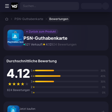
Zum Hauptinhalt springen
Suchen...
PSN-Guthabenkarte
Bewertungen
←
Zurück zum Produkt
PSN-Guthabenkarte
521 Verkauft
★
4.12
824 Bewertungen
Durchschnittliche Bewertung
4.12
5
★
30%
4
★
40%
3
★
30%
★
★
★
★
★
2
★
0%
824 Bewertungen
1
★
0%
Jetzt kaufen
Jetzt kaufen
→