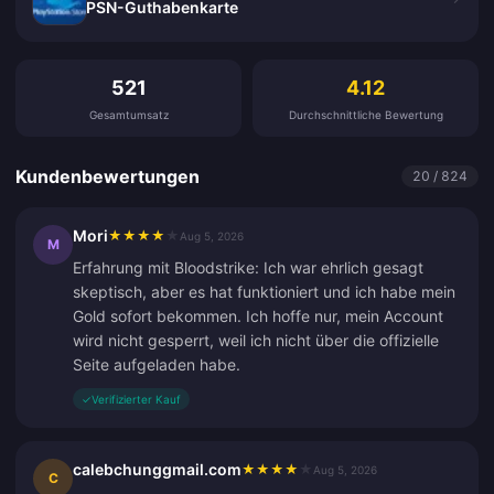
PSN-Guthabenkarte
Kundenbewertungen
521
4.12
Gesamtumsatz
Durchschnittliche Bewertung
Kundenbewertungen
20 / 824
Mori
★
★
★
★
★
Aug 5, 2026
M
Erfahrung mit Bloodstrike: Ich war ehrlich gesagt
skeptisch, aber es hat funktioniert und ich habe mein
Gold sofort bekommen. Ich hoffe nur, mein Account
wird nicht gesperrt, weil ich nicht über die offizielle
Seite aufgeladen habe.
✓
Verifizierter Kauf
calebchunggmail.com
★
★
★
★
★
Aug 5, 2026
C