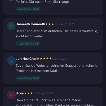
Perfekt. Die beste Seite überhaupt.
✓
Verifizierter Kauf
Hameeth Hameeth
★
★
★
★
★
Aug 5, 2026
H
Bester Anbieter zum Aufladen. Die beste Anlaufstelle,
sucht nicht weiter.
✓
Verifizierter Kauf
Jun Hee Chai
★
★
★
★
★
Aug 5, 2026
J
Zuverlässige Website, schneller Support und keinerlei
Probleme bei meinem Kauf.
✓
Verifizierter Kauf
Bibia
★
★
★
★
★
Aug 4, 2026
B
Danke für eure Ehrlichkeit, ich habe meine
Rückerstattung erhalten. Danke für eure Ehrlichkeit.