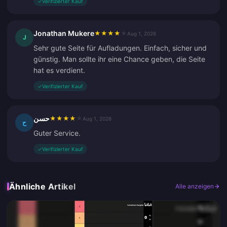
✓
Verifizierter Kauf
Jonathan Mukere
★
★
★
★
★
Aug 1, 2026
J
Sehr gute Seite für Aufladungen. Einfach, sicher und
günstig. Man sollte ihr eine Chance geben, die Seite
hat es verdient.
✓
Verifizierter Kauf
حسن
★
★
★
★
★
Aug 1, 2026
ح
Guter Service.
✓
Verifizierter Kauf
Ähnliche Artikel
Alle anzeigen