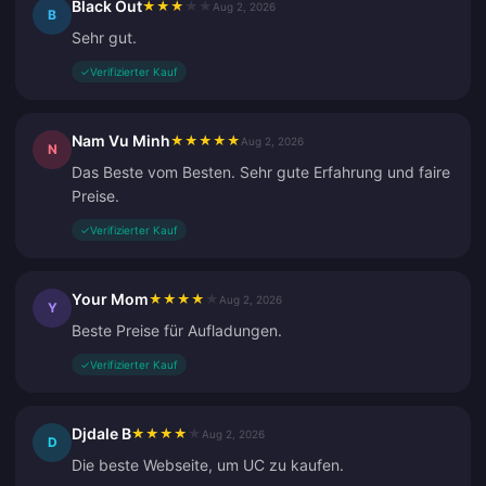
Black Out
★
★
★
★
★
Aug 2, 2026
B
Sehr gut.
✓
Verifizierter Kauf
Nam Vu Minh
★
★
★
★
★
Aug 2, 2026
N
Das Beste vom Besten. Sehr gute Erfahrung und faire
Preise.
✓
Verifizierter Kauf
Your Mom
★
★
★
★
★
Aug 2, 2026
Y
Beste Preise für Aufladungen.
✓
Verifizierter Kauf
Djdale B
★
★
★
★
★
Aug 2, 2026
D
Die beste Webseite, um UC zu kaufen.