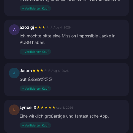
✓
Verifizierter Kauf
azoz gj
★
★
★
★
★
Aug 4, 2026
A
Ich möchte bitte eine Mission Impossible Jacke in
PUBG haben.
✓
Verifizierter Kauf
Jason
★
★
★
★
★
Aug 4, 2026
J
Gut 👍👍👍💯💯💯
✓
Verifizierter Kauf
Lynce .X
★
★
★
★
★
Aug 3, 2026
L
Eine wirklich großartige und fantastische App.
✓
Verifizierter Kauf