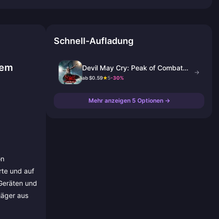
Schnell-Aufladung
dem
Devil May Cry: Peak of Combat
→
Devil Gems
ab $0.59
★
5
-30%
Mehr anzeigen 5 Optionen →
on
rte und auf
-Geräten und
jäger aus