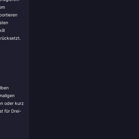
vom
portieren
sten
ill
rücksetzt.
elben
nmaligen
en oder kurz
t für Drei-