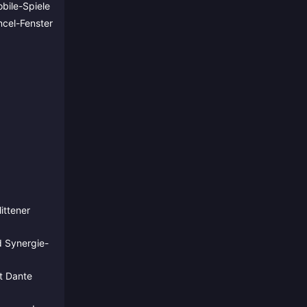
obile-Spiele
ncel-Fenster
ittener
d Synergie-
t Dante