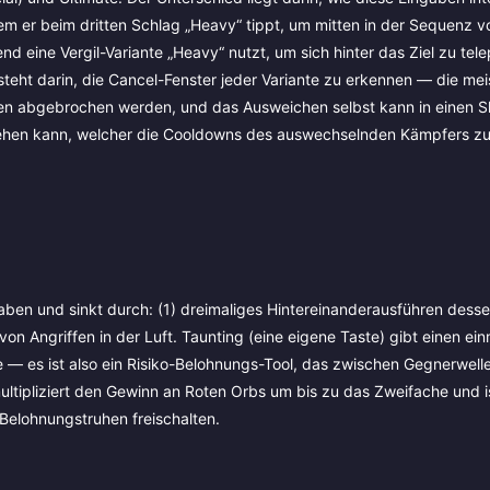
m er beim dritten Schlag „Heavy“ tippt, um mitten in der Sequenz 
ine Vergil-Variante „Heavy“ nutzt, um sich hinter das Ziel zu tele
teht darin, die Cancel-Fenster jeder Variante zu erkennen — die mei
n abgebrochen werden, und das Ausweichen selbst kann in einen Sk
ehen kann, welcher die Cooldowns des auswechselnden Kämpfers zu
aben und sinkt durch: (1) dreimaliges Hintereinanderausführen dess
n von Angriffen in der Luft. Taunting (eine eigene Taste) gibt einen ei
le — es ist also ein Risiko-Belohnungs-Tool, das zwischen Gegnerwell
tipliziert den Gewinn an Roten Orbs um bis zu das Zweifache und is
 Belohnungstruhen freischalten.