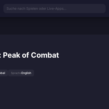
Suche nach Spielen oder Live-Apps...
: Peak of Combat
obal
English
Sprache