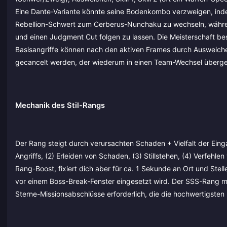
Eine Dante-Variante könnte seine Bodenkombo verzweigen, inde
Rebellion-Schwert zum Cerberus-Nunchaku zu wechseln, während e
und einen Judgment Cut folgen zu lassen. Die Meisterschaft bes
Basisangriffe können nach den aktiven Frames durch Ausweiche
gecancelt werden, der wiederum in einen Team-Wechsel überg
Mechanik des Stil-Rangs
Der Rang steigt durch verursachten Schaden + Vielfalt der Eing
Angriffs, (2) Erleiden von Schaden, (3) Stillstehen, (4) Verfehle
Rang-Boost, fixiert dich aber für ca. 1 Sekunde an Ort und Stel
vor einem Boss-Break-Fenster eingesetzt wird. Der SSS-Rang mul
Sterne-Missionsabschlüsse erforderlich, die die hochwertigsten