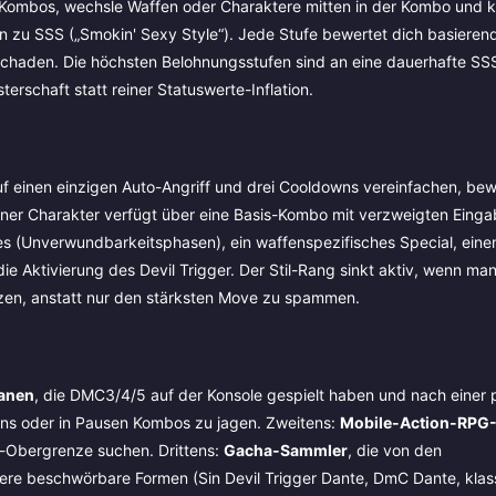
 Kombos, wechsle Waffen oder Charaktere mitten in der Kombo und kl
hin zu SSS („Smokin' Sexy Style“). Jede Stufe bewertet dich basieren
 Schaden. Die höchsten Belohnungsstufen sind an eine dauerhafte SS
schaft statt reiner Statuswerte-Inflation.
f einen einzigen Auto-Angriff und drei Cooldowns vereinfachen, be
elner Charakter verfügt über eine Basis-Kombo mit verzweigten Einga
mes (Unverwundbarkeitsphasen), ein waffenspezifisches Special, eine
e Aktivierung des Devil Trigger. Der Stil-Rang sinkt aktiv, wenn ma
tzen, anstatt nur den stärksten Move zu spammen.
ranen
, die DMC3/4/5 auf der Konsole gespielt haben und nach einer 
lns oder in Pausen Kombos zu jagen. Zweitens:
Mobile-Action-RPG-
l-Obergrenze suchen. Drittens:
Gacha-Sammler
, die von den
re beschwörbare Formen (Sin Devil Trigger Dante, DmC Dante, klas