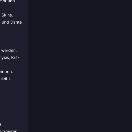
rmor und
 Skins.
a und Dante
t werden.
sis, Krit-
hieben.
leibt.
h
eragieren.