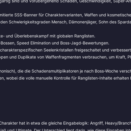
nzigartig sind und vorübergehend Schaden, Geschwindigkeit, Super-A
itierte SSS-Banner für Charaktervarianten, Waffen und kosmetische
uf den Schwierigkeitsgraden Mensch, Dämonenjäger, Sohn des Spard
kte- und Überlebenskampf mit globalen Ranglisten.
e-Bossen, Speed Elimination und Boss-Jagd-Bewertungen.
 charakterspezifischen Seelenkristallen freigeschaltet und verbesser
ppen und Duplikate von Waffenfragmenten verbrauchen, um Kraft, Phy
Dämonisch), die die Schadensmultiplikatoren je nach Boss-Woche versc
, wobei die volle manuelle Kontrolle für Ranglisten-Inhalte erhalten b
harakter hat in etwa die gleiche Eingabelogik: Angriff, Heavy/Branc
ial) und Ultimate. Der Unterschied liegt darin, wie diese Eingaben int