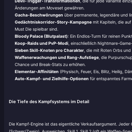
Devil-Trigger-Transformationen
, die für jede Variante ei
Änderungen am Moveset gewähren.
Gacha-Beschwörungen
über permanente, legendäre und lim
Gedächtniskorridor-Story-Kampagne
mit Kapiteln, die a
Must Die spielbar sind.
Bloody Palace (Blutpalast)
: Ein Endlos-Turm für reinen Pun
Koop-Raids und PvP-Modi
, einschließlich Nightmare-Gam
Sieben Skill-Knoten pro Charakter
, die mit Roten Orbs und
Waffenerwachungen und Rang-Aufstiege
, die Purpurschu
Chance und Break-Stats zu erhöhen.
Elementar-Affinitäten
(Physisch, Feuer, Eis, Blitz, Heilig, 
Auto-Kampf- und Zielhilfe-Optionen
für entspanntes Farmen
Die Tiefe des Kampfsystems im Detail
Die Kampf-Engine ist das eigentliche Verkaufsargument. Jeder C
(Schwer/Zweig), Ausweichen, Skill 1, Skill 2 (oft ein Waffen-Spec