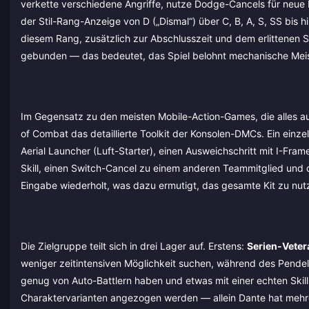
verkette verschiedene Angriffe, nutze Dodge-Cancels für neue
der Stil-Rang-Anzeige von D („Dismal“) über C, B, A, S, SS bis 
diesem Rang, zusätzlich zur Abschlusszeit und dem erlittenen
gebunden — das bedeutet, das Spiel belohnt mechanische Meister
Im Gegensatz zu den meisten Mobile-Action-Games, die alles au
of Combat das detaillierte Toolkit der Konsolen-DMCs. Ein einz
Aerial Launcher (Luft-Starter), einen Ausweichschritt mit I-Fra
Skill, einen Switch-Cancel zu einem anderen Teammitglied und di
Eingabe wiederholt, was dazu ermutigt, das gesamte Kit zu nu
Die Zielgruppe teilt sich in drei Lager auf. Erstens:
Serien-Vete
weniger zeitintensiven Möglichkeit suchen, während des Pende
genug von Auto-Battlern haben und etwas mit einer echten Skil
Charaktervarianten angezogen werden — allein Dante hat mehre