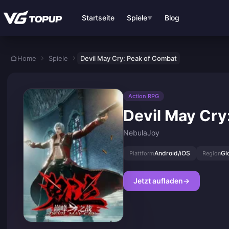
Zum Hauptinhalt springen
Startseite
Spiele
Blog
▼
Home
Spiele
Devil May Cry: Peak of Combat
Action RPG
Devil May Cry
NebulaJoy
Android/iOS
Gl
Plattform
Region
Jetzt aufladen
→