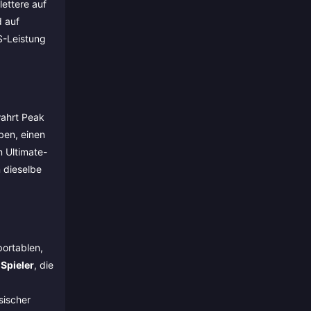
ettere auf
d auf
S-Leistung
wahrt Peak
ben, einen
n Ultimate-
n dieselbe
portablen,
Spieler
, die
sischer