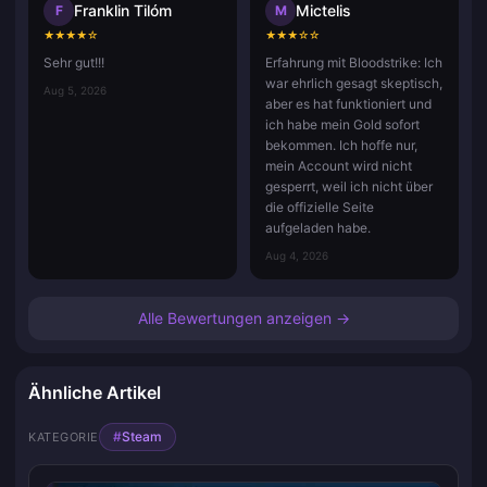
Franklin Tilóm
Mictelis
F
M
★
★
★
★
☆
★
★
★
☆
☆
Sehr gut!!!
Erfahrung mit Bloodstrike: Ich
war ehrlich gesagt skeptisch,
Aug 5, 2026
aber es hat funktioniert und
ich habe mein Gold sofort
bekommen. Ich hoffe nur,
mein Account wird nicht
gesperrt, weil ich nicht über
die offizielle Seite
aufgeladen habe.
Aug 4, 2026
Alle Bewertungen anzeigen →
Ähnliche Artikel
#
Steam
KATEGORIE