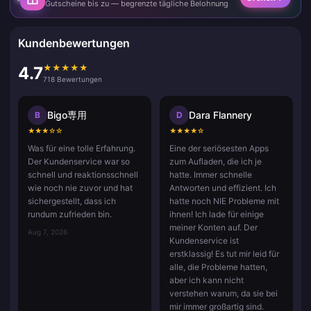
Gutscheine bis zu — begrenzte tägliche Belohnung
Kundenbewertungen
★
★
★
★
★
4.7
718 Bewertungen
Bigo専用
Dara Flannery
B
D
★
★
★
☆
☆
★
★
★
★
☆
Was für eine tolle Erfahrung.
Eine der seriösesten Apps
Der Kundenservice war so
zum Aufladen, die ich je
schnell und reaktionsschnell
hatte. Immer schnelle
wie noch nie zuvor und hat
Antworten und effizient. Ich
sichergestellt, dass ich
hatte noch NIE Probleme mit
rundum zufrieden bin.
ihnen! Ich lade für einige
meiner Konten auf. Der
Aug 7, 2026
Kundenservice ist
erstklassig! Es tut mir leid für
alle, die Probleme hatten,
aber ich kann nicht
verstehen warum, da sie bei
mir immer großartig sind.