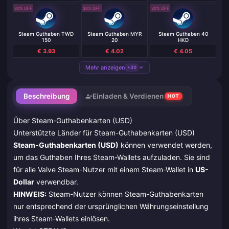
30% OFF
30% OFF
30% OFF
Steam Guthaben TWD
Steam Guthaben MYR
Steam Guthaben 40
150
20
HKD
€ 3.93
€ 4.02
€ 4.05
Mehr anzeigen
+30
Beschreibung
Einladen & Verdienen
HOT
Über Steam-Guthabenkarten (USD)
Unterstützte Länder für Steam-Guthabenkarten (USD)
Steam-Guthabenkarten (USD)
können verwendet werden,
um das Guthaben Ihres Steam-Wallets aufzuladen. Sie sind
für alle Valve Steam-Nutzer mit einem Steam-Wallet in
US-
Dollar
verwendbar.
HINWEIS:
Steam-Nutzer können Steam-Guthabenkarten
nur entsprechend der ursprünglichen Währungseinstellung
ihres Steam-Wallets einlösen.