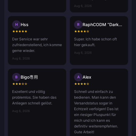
Aug 6, 2026
Hss
RaphCODM “Darkninja_Agma.io”
H
R
★
★
★
★
★
★
★
★
★
☆
Der Service war sehr
Super. Ich habe schon oft
zufriedenstellend, ich komme
hier gekauft.
gerne wieder.
Aug 6, 2026
Aug 6, 2026
Bigo専用
Alex
B
A
★
★
★
☆
☆
★
★
★
★
☆
Exzellent und völlig
Schnell und einfach zu
problemlos. Sie haben das
bedienen. Man kann den
Anliegen schnell gelöst.
Versandstatus sogar in
Echtzeit verfolgen! Das ist
Aug 6, 2026
ein riesiger Pluspunkt für
mich und ich kann es
definitiv weiterempfehlen.
Gute Arbeit!