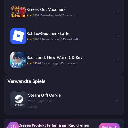
Knives Out Vouchers
→
★ 4.8
837 Bewertungen
977 verkauft
Roblox-Geschenkkarte
→
★ 4.35
689 Bewertungen
649 verkauft
Soul Land: New World CD Key
→
★ 4.04
574 Bewertungen
854 verkauft
Verwandte Spiele
Steam Gift Cards
→
Valve Corporation
Steam
Dieses Produkt teilen & am Rad drehen
Drehen