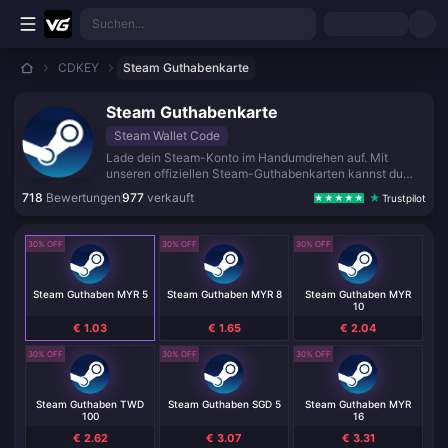
Zum Hauptinhalt springen
Suchen...
CDKEY
Steam Guthabenkarte
Steam Guthabenkarte
Steam Wallet Code
Lade dein Steam-Konto im Handumdrehen auf. Mit
unseren offiziellen Steam-Guthabenkarten kannst du
Spiele, Erweiterungen und Software direkt im Steam
718
Bewertungen
977
verkauft
Trustpilot
Store kaufen – ganz ohne Kreditkarte. Code sofort nach
dem Kauf per E-Mail erhalten und direkt loslegen.
30% OFF
30% OFF
30% OFF
Steam Guthaben MYR 5
Steam Guthaben MYR 8
Steam Guthaben MYR
10
€ 1.03
€ 1.65
€ 2.04
30% OFF
30% OFF
30% OFF
Steam Guthaben TWD
Steam Guthaben SGD 5
Steam Guthaben MYR
100
16
€ 2.62
€ 3.07
€ 3.31