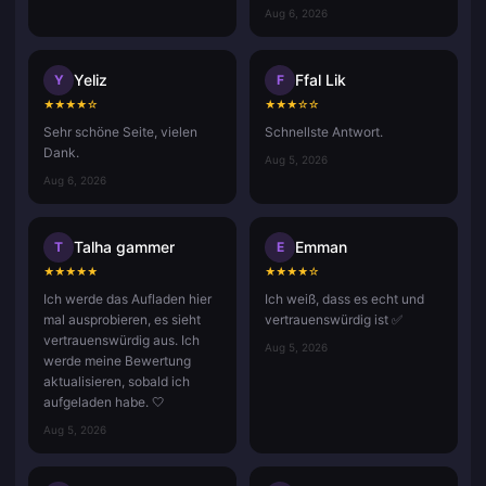
Aug 6, 2026
Yeliz
Ffal Lik
Y
F
★
★
★
★
☆
★
★
★
☆
☆
Sehr schöne Seite, vielen
Schnellste Antwort.
Dank.
Aug 5, 2026
Aug 6, 2026
Talha gammer
Emman
T
E
★
★
★
★
★
★
★
★
★
☆
Ich werde das Aufladen hier
Ich weiß, dass es echt und
mal ausprobieren, es sieht
vertrauenswürdig ist ✅
vertrauenswürdig aus. Ich
Aug 5, 2026
werde meine Bewertung
aktualisieren, sobald ich
aufgeladen habe. 🤍
Aug 5, 2026