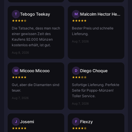
Tebogo Teekay
Malcolm Hector Herce
T
M
★
★
★
★
☆
★
★
★
★
★
Die Tatsache, dass man nach
Bester Preis und schnelle
einer gewissen Zeit des
Lieferung.
Kaufens 92.000 Münzen
Aug 7, 2026
kostenlos erhält, ist gut.
Aug 8, 2026
Micooo Micooo
Diego Choque
M
D
★
★
★
★
★
★
★
★
☆
☆
Gut, aber die Diamanten sind
Sofortige Lieferung. Perfekte
teuer.
Seite für Poppo-Münzen!
Toller Service.
Aug 7, 2026
Aug 7, 2026
Josemi
Flexzy
J
F
★
★
★
★
★
★
★
★
★
☆