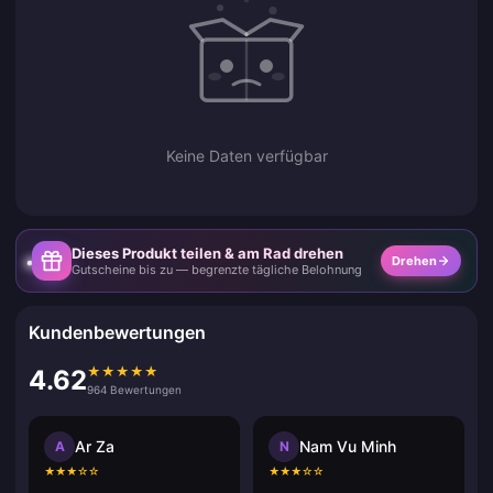
Keine Daten verfügbar
Dieses Produkt teilen & am Rad drehen
Drehen
Gutscheine bis zu — begrenzte tägliche Belohnung
Kundenbewertungen
★
★
★
★
★
4.62
964 Bewertungen
Ar Za
Nam Vu Minh
A
N
★
★
★
☆
☆
★
★
★
☆
☆