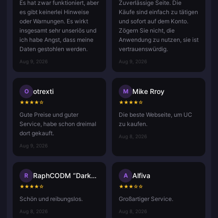
Es hat zwar funktioniert, aber
Zuverlässige Seite. Die
es gibt keinerlei Hinweise
Käufe sind einfach zu tätigen
oder Warnungen. Es wirkt
und sofort auf dem Konto.
insgesamt sehr unseriös und
Zögern Sie nicht, die
ich habe Angst, dass meine
Anwendung zu nutzen, sie ist
Daten gestohlen werden.
vertrauenswürdig.
Aug 9, 2026
Aug 9, 2026
otrexti
Mike Rroy
O
M
★
★
★
★
☆
★
★
★
★
☆
Gute Preise und guter
Die beste Webseite, um UC
Service, habe schon dreimal
zu kaufen.
dort gekauft.
Aug 8, 2026
Aug 9, 2026
RaphCODM “Darkninja_Agma.io”
Alfiva
R
A
★
★
★
★
☆
★
★
★
☆
☆
Schön und reibungslos.
Großartiger Service.
Aug 8, 2026
Aug 8, 2026