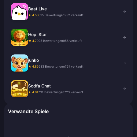
Baat Live
→
★ 4.53
815 Bewertungen
952 verkauft
Hopi Star
→
★ 4.7
925 Bewertungen
956 verkauft
junko
→
★ 4.85
683 Bewertungen
751 verkauft
Sodfa Chat
→
★ 4.01
731 Bewertungen
723 verkauft
Verwandte Spiele