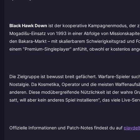
Black Hawk Down
ist der kooperative Kampagnenmodus, der zus
Mogadišu-Einsatz von 1993 in einer Abfolge von Missionskapitel
den Bakara-Markt – mit skalierbarem Schwierigkeitsgrad und Fo
einem "Premium-Singleplayer" anfühlt, obwohl er kostenlos ang
Die Zielgruppe ist bewusst breit gefächert. Warfare-Spieler s
Nostalgie. Da Kosmetika, Operator und die meisten Waffenaufsätz
anderen. Diese modübergreifende Nützlichkeit ist der wahre Gru
satt, will aber kein anderes Spiel installieren", das viele Live-Se
Offizielle Informationen und Patch-Notes findest du auf
playdel