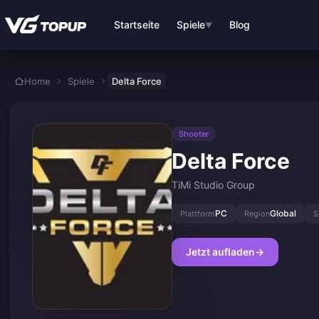
Zum Hauptinhalt springen
Startseite
Spiele
Blog
▼
Home
Spiele
Delta Force
Shooter
Delta Force
TiMi Studio Group
PC
Global
Plattform
Region
S
Jetzt aufladen
→