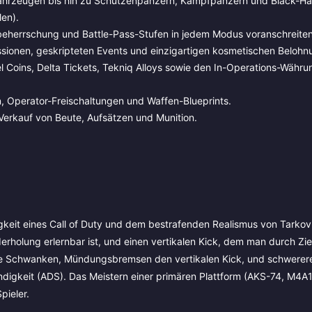
Fahrzeugen bis hin zu Schützenpanzern, Kampfpanzern und Black-H
len).
beherrschung und Battle-Pass-Stufen in jedem Modus voranschreiten
ssionen, geskripteten Events und einzigartigen kosmetischen Belohn
l Coins, Delta Tickets, Tekniq Alloys sowie den In-Operations-Währ
 Operator-Freischaltungen und Waffen-Blueprints.
erkauf von Beute, Aufsätzen und Munition.
gkeit eines Call of Duty und dem bestrafenden Realismus von Tarkov 
rholung erlernbar ist, und einen vertikalen Kick, dem man durch Zi
le Schwanken, Mündungsbremsen den vertikalen Kick, und schwerer
indigkeit (ADS). Das Meistern einer primären Plattform (AKS-74, M4A
pieler.