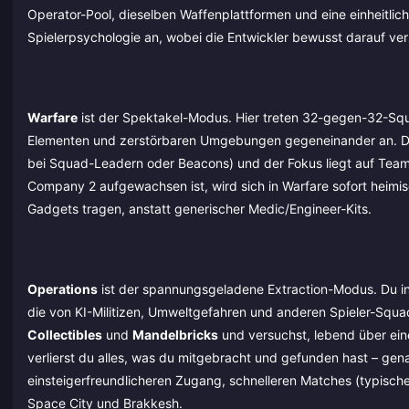
Operator-Pool, dieselben Waffenplattformen und eine einheitli
Spielerpsychologie an, wobei die Entwickler bewusst darauf v
Warfare
ist der Spektakel-Modus. Hier treten 32-gegen-32-Sq
Elementen und zerstörbaren Umgebungen gegeneinander an. Di
bei Squad-Leadern oder Beacons) und der Fokus liegt auf Teamwo
Company 2 aufgewachsen ist, wird sich in Warfare sofort heimis
Gadgets tragen, anstatt generischer Medic/Engineer-Kits.
Operations
ist der spannungsgeladene Extraction-Modus. Du inf
die von KI-Militizen, Umweltgefahren und anderen Spieler-Squa
Collectibles
und
Mandelbricks
und versuchst, lebend über eine
verlierst du alles, was du mitgebracht und gefunden hast – g
einsteigerfreundlicheren Zugang, schnelleren Matches (typisch
Space City und Brakkesh.