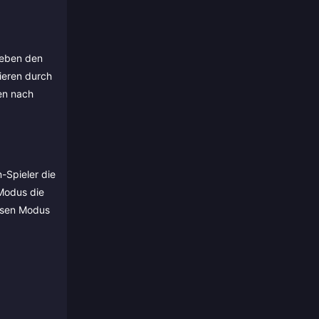
leben den
ieren durch
en nach
-Spieler die
 Modus die
iesen Modus