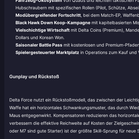
Fahrzeug-Ökosystem
von Quads und leichten taktischen 
Hubschraubern mit spezifischen Rollen (Pilot, Schütze, Absei
Modübergreifender Fortschritt
, bei dem Match-EP, Waffen
Black Hawk Down Koop-Kampagne
mit kapitelbasierten Mi
Vielschichtige Wirtschaft
mit Delta Coins (Premium), Mande
Dollars und Korean Won.
Saisonaler Battle Pass
mit kostenlosen und Premium-Pfaden,
Spielergesteuerter Marktplatz
in Operations zum Kauf und V
Gunplay und Rückstoß
Delta Force nutzt ein Rückstoßmodell, das zwischen der Leichti
Waffe hat ein horizontales Schwankungsmuster, das durch Wiede
Maus entgegenwirkt. Kompensatoren reduzieren das horizonta
verbessern die effektive Reichweite auf Kosten der Zielgeschw
oder M7 sind gute Starter) ist der größte Skill-Sprung für neue S