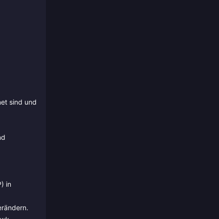
net sind und
nd
) in
erändern.