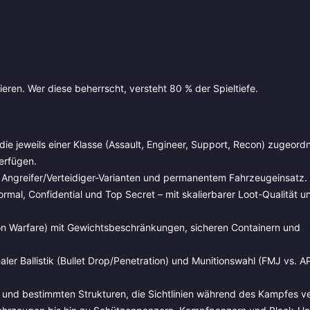
ieren. Wer diese beherrscht, versteht 80 % der Spieltiefe.
ie jeweils einer Klasse (Assault, Engineer, Support, Recon) zugeord
erfügen.
 Angreifer/Verteidiger-Varianten und permanentem Fahrzeugeinsatz.
ormal, Confidential und Top Secret – mit skalierbarer Loot-Qualität u
on Warfare) mit Gewichtsbeschränkungen, sicheren Containern und
aler Ballistik (Bullet Drop/Penetration) und Munitionswahl (FMJ vs. AP
n und bestimmten Strukturen, die Sichtlinien während des Kampfes v