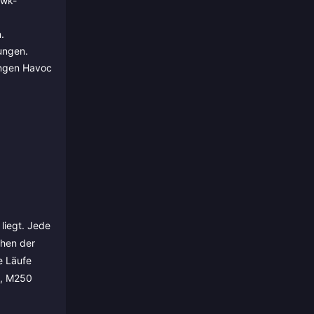
awk-
.
ungen.
ungen Havoc
liegt. Jede
ehen der
e Läufe
1, M250