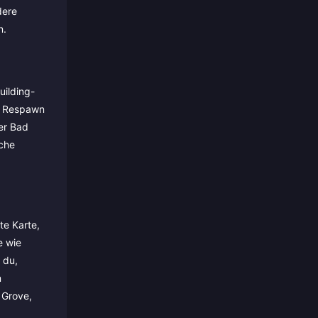
dere
n.
uilding-
r Respawn
er Bad
sche
te Karte,
e wie
 du,
m
 Grove,