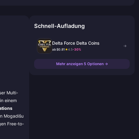
Schnell-Aufladung
Delta Force Delta Coins
→
ab $0.81
★
4.5
-30%
Mehr anzeigen 5 Optionen →
er Multi-
 in einem
ations
on Mogadišu
gen Free-to-