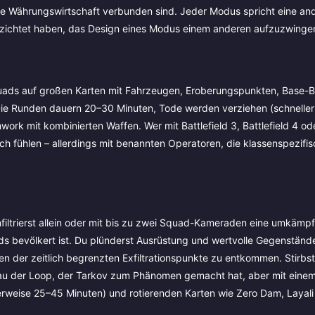
che Währungswirtschaft verbunden sind. Jeder Modus spricht eine an
erzichtet haben, das Design eines Modus einem anderen aufzuzwinge
uads auf großen Karten mit Fahrzeugen, Eroberungspunkten, Base-B
e Runden dauern 20–30 Minuten, Tode werden verziehen (schnelle
rk mit kombinierten Waffen. Wer mit Battlefield 3, Battlefield 4 od
ch fühlen – allerdings mit benannten Operatoren, die klassenspezifi
iltrierst allein oder mit bis zu zwei Squad-Kameraden eine umkämpf
ds bevölkert ist. Du plünderst Ausrüstung und wertvolle Gegenständ
n der zeitlich begrenzten Exfiltrationspunkte zu entkommen. Stirbst
enau der Loop, der Tarkov zum Phänomen gemacht hat, aber mit eine
erweise 25–45 Minuten) und rotierenden Karten wie Zero Dam, Layali