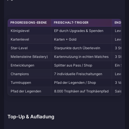
PROGRESSIONS-EBENE
FREISCHALT-TRIGGER
ENDGAM
Königslevel
EP durch Upgrades & Spenden
Level 15
Kartenlevel
Karten + Gold
Level 15
Star-Level
Starpunkte durch Überleveln
3 Sterne
Meilensteine (Mastery)
Kartennutzung in echten Matches
3 Stufen
Entwicklungen
Splitter aus Pass / Shop
Ein Slot
Champions
7 individuelle Freischaltungen
Level 11
Turmtruppen
Pfad der Legenden / Shop
3 Varian
Pfad der Legenden
8.000 Trophäen auf Trophäenpfad
Saisonal
Top-Up & Aufladung