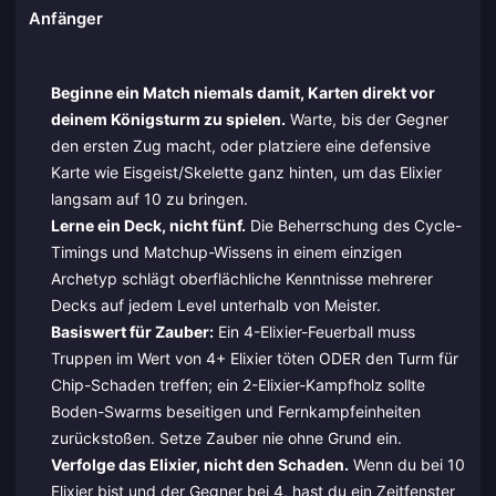
Anfänger
Beginne ein Match niemals damit, Karten direkt vor
deinem Königsturm zu spielen.
Warte, bis der Gegner
den ersten Zug macht, oder platziere eine defensive
Karte wie Eisgeist/Skelette ganz hinten, um das Elixier
langsam auf 10 zu bringen.
Lerne ein Deck, nicht fünf.
Die Beherrschung des Cycle-
Timings und Matchup-Wissens in einem einzigen
Archetyp schlägt oberflächliche Kenntnisse mehrerer
Decks auf jedem Level unterhalb von Meister.
Basiswert für Zauber:
Ein 4-Elixier-Feuerball muss
Truppen im Wert von 4+ Elixier töten ODER den Turm für
Chip-Schaden treffen; ein 2-Elixier-Kampfholz sollte
Boden-Swarms beseitigen und Fernkampfeinheiten
zurückstoßen. Setze Zauber nie ohne Grund ein.
Verfolge das Elixier, nicht den Schaden.
Wenn du bei 10
Elixier bist und der Gegner bei 4, hast du ein Zeitfenster