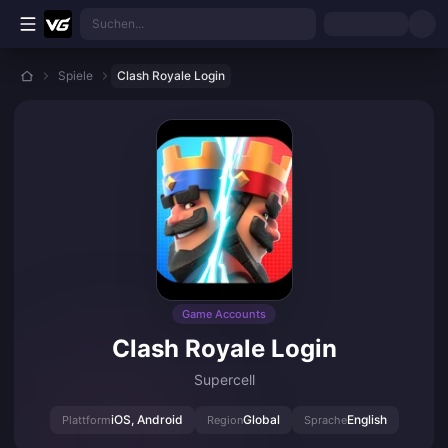
Zum Hauptinhalt springen
Suchen...
Spiele
Clash Royale Login
Game Accounts
Clash Royale Login
Supercell
iOS, Android
Global
English
Plattform
Region
Sprache