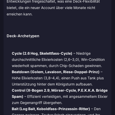
Entwicklungen freigeschaltet, was eine Deck-Flexibilität
bietet, die ein neuer Account über viele Monate nicht
erreichen kann.
Deck-Archetypen
Cycle (2.6 Hog, Skelettfass-Cycle)
– Niedrige
durchschnittliche Elixierkosten (2,6–3,0), Win-Condition
wiederholt spammen, durch Chip-Schaden gewinnen.
Beatdown (Golem, Lavaloon, Riese-Doppel-Prinz)
–
Hohe Elixierkosten (3,8–4,4), einen Push aus Tank plus
Unterstützung hinter dem Königsturm aufbauen.
Control (X-Bogen 2.9, Mörser-Cycle, P.E.K.K.A. Bridge
Spam)
– Effizient verteidigen, mit angesammeltem Elixier
zum Gegenangriff übergehen.
Bait (Log Bait, Koboldfass-Prinzessin-Ritter)
– Den
Gegner zwingen, Zauber falsch einzusetzen, und ihn