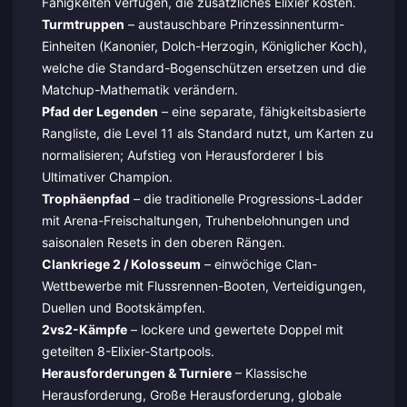
Fähigkeiten verfügen, die zusätzliches Elixier kosten.
Turmtruppen
– austauschbare Prinzessinnenturm-
Einheiten (Kanonier, Dolch-Herzogin, Königlicher Koch),
welche die Standard-Bogenschützen ersetzen und die
Matchup-Mathematik verändern.
Pfad der Legenden
– eine separate, fähigkeitsbasierte
Rangliste, die Level 11 als Standard nutzt, um Karten zu
normalisieren; Aufstieg von Herausforderer I bis
Ultimativer Champion.
Trophäenpfad
– die traditionelle Progressions-Ladder
mit Arena-Freischaltungen, Truhenbelohnungen und
saisonalen Resets in den oberen Rängen.
Clankriege 2 / Kolosseum
– einwöchige Clan-
Wettbewerbe mit Flussrennen-Booten, Verteidigungen,
Duellen und Bootskämpfen.
2vs2-Kämpfe
– lockere und gewertete Doppel mit
geteilten 8-Elixier-Startpools.
Herausforderungen & Turniere
– Klassische
Herausforderung, Große Herausforderung, globale