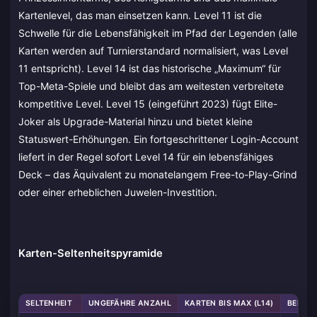
Kartenlevel, das man einsetzen kann. Level 11 ist die
Schwelle für die Lebensfähigkeit im Pfad der Legenden (alle
Karten werden auf Turnierstandard normalisiert, was Level
11 entspricht). Level 14 ist das historische „Maximum“ für
Top-Meta-Spiele und bleibt das am weitesten verbreitete
kompetitive Level. Level 15 (eingeführt 2023) fügt Elite-
Joker als Upgrade-Material hinzu und bietet kleine
Statuswert-Erhöhungen. Ein fortgeschrittener Login-Account
liefert in der Regel sofort Level 14 für ein lebensfähiges
Deck – das Äquivalent zu monatelangem Free-to-Play-Grind
oder einer erheblichen Juwelen-Investition.
Karten-Seltenheitspyramide
SELTENHEIT
UNGEFÄHRE ANZAHL
KARTEN BIS MAX (L14)
BEKANN