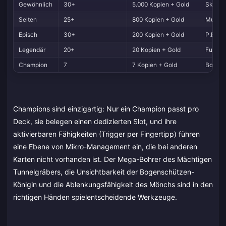
Gewöhnlich
30+
5.000 Kopien + Gold
Skelett
Selten
25+
800 Kopien + Gold
Musketi
Episch
30+
200 Kopien + Gold
P.E.K.K
Legendär
20+
20 Kopien + Gold
Funki, 
Champion
7
7 Kopien + Gold
Bogens
Champions sind einzigartig: Nur ein Champion passt pro
Deck, sie belegen einen dedizierten Slot, und ihre
aktivierbaren Fähigkeiten (Trigger per Fingertipp) führen
eine Ebene von Mikro-Management ein, die bei anderen
Karten nicht vorhanden ist. Der Mega-Bohrer des Mächtigen
Tunnelgräbers, die Unsichtbarkeit der Bogenschützen-
Königin und die Ablenkungsfähigkeit des Mönchs sind in den
richtigen Händen spielentscheidende Werkzeuge.