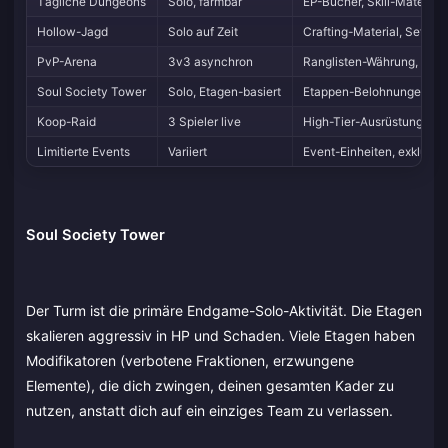
Tägliche Dungeons
Solo, farmbar
EP-Bücher, Skill-Material,
Hollow-Jagd
Solo auf Zeit
Crafting-Material, Set-Au
PvP-Arena
3v3 asynchron
Ranglisten-Währung, Kosm
Soul Society Tower
Solo, Etagen-basiert
Etappen-Belohnungen, J
Koop-Raid
3 Spieler live
High-Tier-Ausrüstung, Ra
Limitierte Events
Variiert
Event-Einheiten, exklusiv
Soul Society Tower
Der Turm ist die primäre Endgame-Solo-Aktivität. Die Etagen
skalieren aggressiv in HP und Schaden. Viele Etagen haben
Modifikatoren (verbotene Fraktionen, erzwungene
Elemente), die dich zwingen, deinen gesamten Kader zu
nutzen, anstatt dich auf ein einziges Team zu verlassen.