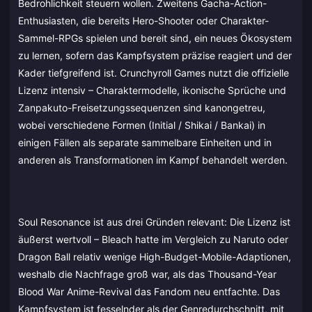
Bedrohlichkeit steuern wollen. Zweitens Gacha-Action-
Enthusiasten, die bereits Hero-Shooter oder Charakter-
Sammel-RPGs spielen und bereit sind, ein neues Ökosystem
zu lernen, sofern das Kampfsystem präzise reagiert und der
Kader tiefgreifend ist. Crunchyroll Games nutzt die offizielle
Lizenz intensiv – Charaktermodelle, ikonische Sprüche und
Zanpakuto-Freisetzungssequenzen sind kanongetreu,
wobei verschiedene Formen (Initial / Shikai / Bankai) in
einigen Fällen als separate sammelbare Einheiten und in
anderen als Transformationen im Kampf behandelt werden.
Soul Resonance ist aus drei Gründen relevant: Die Lizenz ist
äußerst wertvoll – Bleach hatte im Vergleich zu Naruto oder
Dragon Ball relativ wenige High-Budget-Mobile-Adaptionen,
weshalb die Nachfrage groß war, als das Thousand-Year
Blood War Anime-Revival das Fandom neu entfachte. Das
Kampfsystem ist fesselnder als der Genredurchschnitt, mit