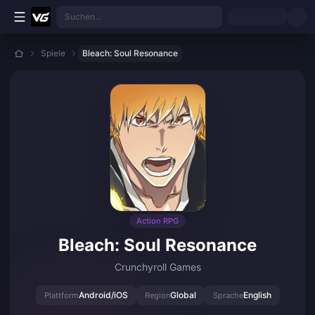
Zum Hauptinhalt springen
Suchen...
Spiele
Bleach: Soul Resonance
Action RPG
Bleach: Soul Resonance
Crunchyroll Games
Android/iOS
Global
English
Plattform
Region
Sprache