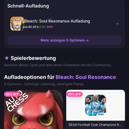
Schnell-Aufladung
Bleach: Soul Resonance Aufladung
→
ab $0.85
★
4.02
-30%
Mehr anzeigen 5 Optionen →
★
Spielerbewertung
Bewerte dieses Spiel und teile deine Gedanken mit der Community.
Aufladeoptionen für
Bleach: Soul Resonance
5 Optionen · Sofortige Lieferung, niedrigste Preise
30% OFF
30% OFF
SEGA Football Club Champions RB
aufladen