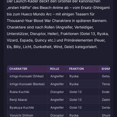
Der Launch-Kader deckt den Großteil der kanonischen
„ersten Hälfte“ des Bleach-Anime ab – vom Ersatz-Shinigami
bis zum Hueco Mundo Arc – mit einigen Teasern für
Thousand-Year Blood War Charaktere in späteren Bannern.
Charaktere sind nach Rollen (Angreifer, Verteidiger,
Unterstützer, Disruptor, Heiler), Fraktionen (Gotei 13, Ryoka,
Vizard, Espada, Quincy etc.) und Primärelementen (Feuer,
Eis, Blitz, Licht, Dunkelheit, Wind, Geist) kategorisiert.
CHARAKTER
ROLLE
FRAKTION
SIGNATUR
Ichigo Kurosaki (Shikai)
Angreifer
Ryoka
Getsuga 
Ichigo Kurosaki (Bankai)
Angreifer
Ryoka
Tensa Zan
Rukia Kuchiki
Disruptor
Gotei 13
Sode no S
Renji Abarai
Angreifer
Gotei 13
Zabimaru 
Byakuya Kuchiki
Angreifer
Gotei 13
Senbonza
Yoruichi Shihoin
Disruptor
Ryoka
Shunko