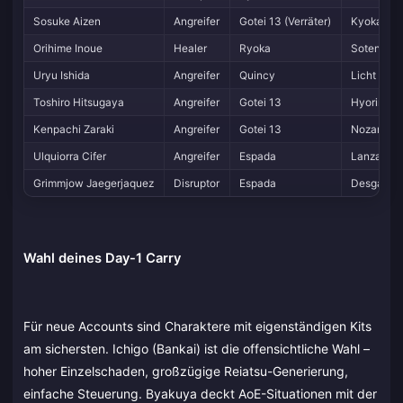
Sosuke Aizen
Angreifer
Gotei 13 (Verräter)
Kyoka Su
Orihime Inoue
Healer
Ryoka
Soten Kis
Uryu Ishida
Angreifer
Quincy
Licht Reg
Toshiro Hitsugaya
Angreifer
Gotei 13
Hyorinmar
Kenpachi Zaraki
Angreifer
Gotei 13
Nozarashi
Ulquiorra Cifer
Angreifer
Espada
Lanza del
Grimmjow Jaegerjaquez
Disruptor
Espada
Desgarro
Wahl deines Day-1 Carry
Für neue Accounts sind Charaktere mit eigenständigen Kits
am sichersten. Ichigo (Bankai) ist die offensichtliche Wahl –
hoher Einzelschaden, großzügige Reiatsu-Generierung,
einfache Steuerung. Byakuya deckt AoE-Situationen mit der