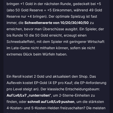
bringen +1 Gold in der nächsten Runde, gedeckelt bei +5
(also 50 Gold Reserve = +5 Einkommen, während 49 Gold
Reserve nur +4 bringen). Der optimale Spielzug ist fast
immer, die
Schwellenwerte von 10/20/30/40/50
zu
erreichen, bevor man Überschüsse ausgibt. Ein Spieler, der
bis Runde 10 die 50 Gold erreicht, erzeugt einen
Schneeballeffekt, mit dem Spieler mit geringerer Wirtschaft
im Late-Game nicht mithalten können, sofern sie nicht
extremes Glück beim Würfeln haben.
Ein Reroll kostet 2 Gold und aktualisiert den Shop. Das
Aufleveln kostet EP-Gold (4 EP pro Kauf; die EP-Anforderung
pro Level steigt an). Der klassische Entscheidungsbaum:
Auf Lv6/Lv7 „runterrollen“
, um 2-Sterne-Einheiten zu
finden, oder
schnell auf Lv8/Lv9 pushen
, um die stärksten
4-Kosten- und 5-Kosten-Helden freizuschalten? Die meisten