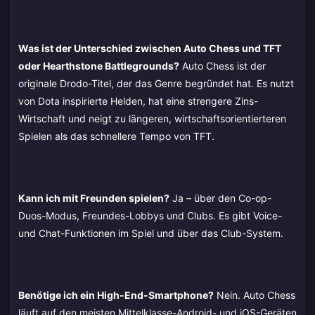
Was ist der Unterschied zwischen Auto Chess und TFT
oder Hearthstone Battlegrounds?
Auto Chess ist der
originale Drodo-Titel, der das Genre begründet hat. Es nutzt
von Dota inspirierte Helden, hat eine strengere Zins-
Wirtschaft und neigt zu längeren, wirtschaftsorientierteren
Spielen als das schnellere Tempo von TFT.
Kann ich mit Freunden spielen?
Ja – über den Co-op-
Duos-Modus, Freundes-Lobbys und Clubs. Es gibt Voice-
und Chat-Funktionen im Spiel und über das Club-System.
Benötige ich ein High-End-Smartphone?
Nein. Auto Chess
läuft auf den meisten Mittelklasse-Android- und iOS-Geräten