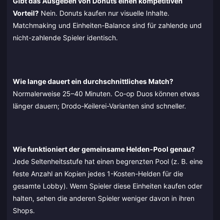
Gibt das Ausgeben von Donuts einen kompetitiven
Vorteil?
Nein. Donuts kaufen nur visuelle Inhalte.
Matchmaking und Einheiten-Balance sind für zahlende und
nicht-zahlende Spieler identisch.
Wie lange dauert ein durchschnittliches Match?
Normalerweise 25–40 Minuten. Co-op Duos können etwas
länger dauern; Drodo-Keilerei-Varianten sind schneller.
Wie funktioniert der gemeinsame Helden-Pool genau?
Jede Seltenheitsstufe hat einen begrenzten Pool (z. B. eine
feste Anzahl an Kopien jedes 1-Kosten-Helden für die
gesamte Lobby). Wenn Spieler diese Einheiten kaufen oder
halten, sehen die anderen Spieler weniger davon in ihren
Shops.