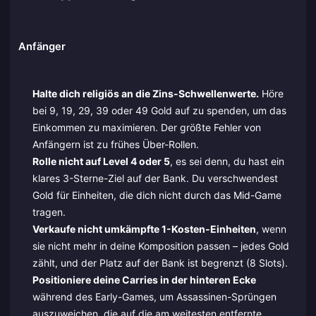
Anfänger
Halte dich religiös an die Zins-Schwellenwerte.
Höre
bei 9, 19, 29, 39 oder 49 Gold auf zu spenden, um das
Einkommen zu maximieren. Der größte Fehler von
Anfängern ist zu frühes Über-Rollen.
Rolle nicht auf Level 4 oder 5
, es sei denn, du hast ein
klares 3-Sterne-Ziel auf der Bank. Du verschwendest
Gold für Einheiten, die dich nicht durch das Mid-Game
tragen.
Verkaufe nicht umkämpfte 1-Kosten-Einheiten
, wenn
sie nicht mehr in deine Komposition passen – jedes Gold
zählt, und der Platz auf der Bank ist begrenzt (8 Slots).
Positioniere deine Carries in der hinteren Ecke
während des Early-Games, um Assassinen-Sprüngen
auszuweichen, die auf die am weitesten entfernte