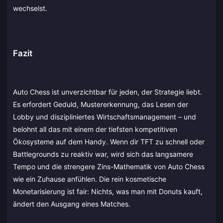
wechselst.
Fazit
Auto Chess ist unverzichtbar für jeden, der Strategie liebt.
Es erfordert Geduld, Mustererkennung, das Lesen der
Lobby und diszipliniertes Wirtschaftsmanagement – und
belohnt all das mit einem der tiefsten kompetitiven
Ökosysteme auf dem Handy. Wenn dir TFT zu schnell oder
Battlegrounds zu reaktiv war, wird sich das langsamere
Tempo und die strengere Zins-Mathematik von Auto Chess
wie ein Zuhause anfühlen. Die rein kosmetische
Monetarisierung ist fair: Nichts, was man mit Donuts kauft,
ändert den Ausgang eines Matches.