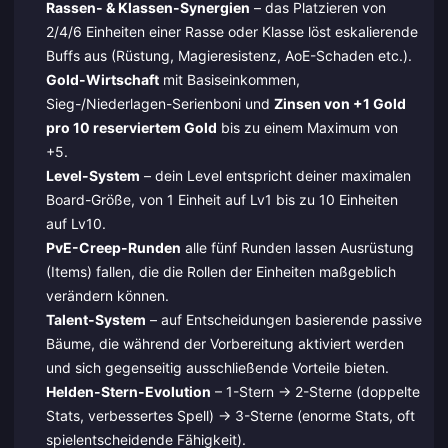
Rassen- & Klassen-Synergien
– das Platzieren von
2/4/6 Einheiten einer Rasse oder Klasse löst eskalierende
Buffs aus (Rüstung, Magieresistenz, AoE-Schaden etc.).
Gold-Wirtschaft
mit Basiseinkommen,
Sieg-/Niederlagen-Serienboni und
Zinsen von +1 Gold
pro 10 reserviertem Gold
bis zu einem Maximum von
+5.
Level-System
– dein Level entspricht deiner maximalen
Board-Größe, von 1 Einheit auf Lv1 bis zu 10 Einheiten
auf Lv10.
PvE-Creep-Runden
alle fünf Runden lassen Ausrüstung
(Items) fallen, die die Rollen der Einheiten maßgeblich
verändern können.
Talent-System
– auf Entscheidungen basierende passive
Bäume, die während der Vorbereitung aktiviert werden
und sich gegenseitig ausschließende Vorteile bieten.
Helden-Stern-Evolution
– 1-Stern → 2-Sterne (doppelte
Stats, verbessertes Spell) → 3-Sterne (enorme Stats, oft
spielentscheidende Fähigkeit).