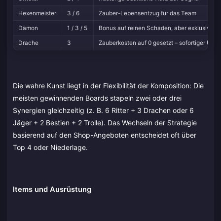
Hexenmeister
3 / 6
Zauber-Lebensentzug für das Team
Dämon
1 / 3 / 5
Bonus auf reinen Schaden, aber exklusiv – nu
Drache
3
Zauberkosten auf 0 gesetzt – sofortiger Ult
Die wahre Kunst liegt in der Flexibilität der Komposition: Die
meisten gewinnenden Boards stapeln zwei oder drei
Synergien gleichzeitig (z. B. 6 Ritter + 3 Drachen oder 6
Jäger + 2 Bestien + 2 Trolle). Das Wechseln der Strategie
basierend auf den Shop-Angeboten entscheidet oft über
Top 4 oder Niederlage.
Items und Ausrüstung