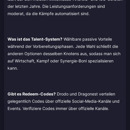
der letzten Jahre. Die Leistungsanforderungen sind
moderat, da die Kämpfe automatisiert sind.
Was ist das Talent-System?
Wählbare passive Vorteile
während der Vorbereitungsphasen. Jede Wahl schließt die
anderen Optionen desselben Knotens aus, sodass man sich
auf Wirtschaft, Kampf oder Synergie-Boni spezialisieren
kann.
Gibt es Redeem-Codes?
Drodo und Dragonest verteilen
gelegentlich Codes über offizielle Social-Media-Kanäle und
Events. Verifiziere Codes immer über offizielle Kanäle.