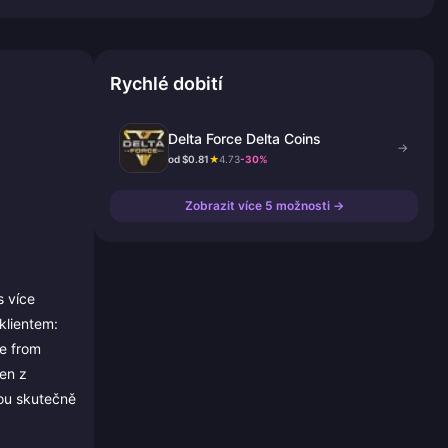
Rychlé dobití
Delta Force Delta Coins
→
od $0.81
★
4.73
-30%
Zobrazit více 5 možnosti →
s více
klientem:
e from
en z
tou skutečně