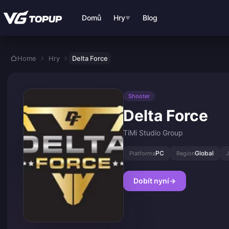
Přejít k hlavnímu obsahu
Domů
Hry
Blog
▼
Home
Hry
Delta Force
Shooter
Delta Force
TiMi Studio Group
PC
Global
Platforma
Region
J
Dobít nyní
→