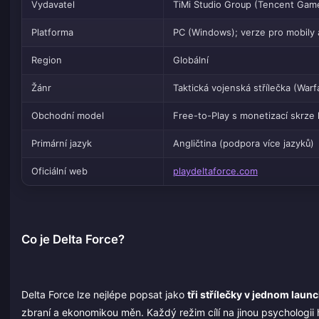
Vydavatel
TiMi Studio Group (Tencent Gam
Platforma
PC (Windows); verze pro mobily a
Region
Globální
Žánr
Taktická vojenská střílečka (War
Obchodní model
Free-to-Play s monetizací skrze
Primární jazyk
Angličtina (podpora více jazyků)
Oficiální web
playdeltaforce.com
Co je Delta Force?
Delta Force lze nejlépe popsat jako
tři střílečky v jednom laun
zbraní a ekonomikou měn. Každý režim cílí na jinou psychologi