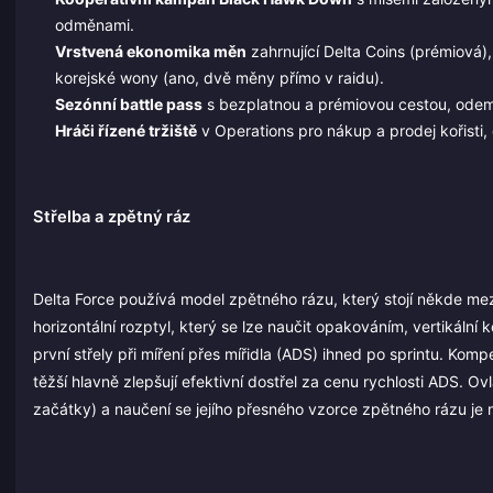
odměnami.
Vrstvená ekonomika měn
zahrnující Delta Coins (prémiová),
korejské wony (ano, dvě měny přímo v raidu).
Sezónní battle pass
s bezplatnou a prémiovou cestou, odemy
Hráči řízené tržiště
v Operations pro nákup a prodej kořisti
Střelba a zpětný ráz
Delta Force používá model zpětného rázu, který stojí někde mez
horizontální rozptyl, který se lze naučit opakováním, vertikální
první střely při míření přes mířidla (ADS) ihned po sprintu. Kompe
těžší hlavně zlepšují efektivní dostřel za cenu rychlosti ADS.
začátky) a naučení se jejího přesného vzorce zpětného rázu j