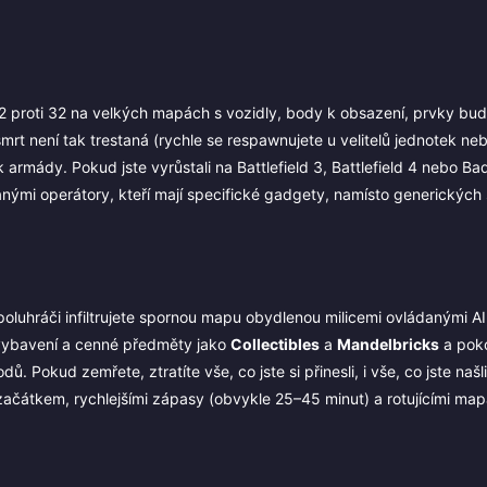
 32 proti 32 na velkých mapách s vozidly, body k obsazení, prvky bu
mrt není tak trestaná (rychle se respawnujete u velitelů jednotek ne
 armády. Pokud jste vyrůstali na Battlefield 3, Battlefield 4 nebo 
mi operátory, kteří mají specifické gadgety, namísto generických
oluhráči infiltrujete spornou mapu obydlenou milicemi ovládanými AI
 vybavení a cenné předměty jako
Collectibles
a
Mandelbricks
a poko
. Pokud zemřete, ztratíte vše, co jste si přinesli, i vše, co jste našl
m začátkem, rychlejšími zápasy (obvykle 25–45 minut) a rotujícími ma