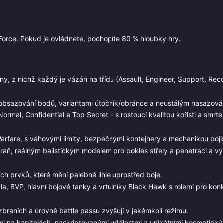
 Force. Pokud je ovládnete, pochopíte 80 % hloubky hry.
, z nichž každý je vázán na třídu (Assault, Engineer, Support, Rec
bsazování bodů, variantami útočník/obránce a neustálým nasazován
ormal, Confidential a Top Secret – s rostoucí kvalitou kořisti a smrtel
rfare, s váhovými limity, bezpečnými kontejnery a mechanikou pojiš
raň, reálným balistickým modelem pro pokles střely a penetraci a v
ích prvků, které mění palebné linie uprostřed boje.
dla, BVP, hlavní bojové tanky a vrtulníky Black Hawk s rolemi pro konk
zbraních a úrovně battle passu zvyšují v jakémkoli režimu.
i na kapitolách, naskriptovanými událostmi a unikátními kosmetický