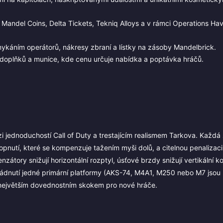
 Mandel Coins, Delta Tickets, Tekniq Alloys a v rámci Operations Hav
káním operátorů, nákresy zbraní a lístky na zásoby Mandelbrick.
, doplňků a munice, kde cenu určuje nabídka a poptávka hráčů.
i jednoduchostí Call of Duty a trestajícím realismem Tarkova. Každ
 kopnutí, které se kompenzuje tažením myši dolů, a citelnou penalizaci
nzátory snižují horizontální rozptyl, úsťové brzdy snižují vertikální k
 Ovládnutí jedné primární platformy (AKS-74, M4A1, M250 nebo M7 jso
e největším dovednostním skokem pro nové hráče.