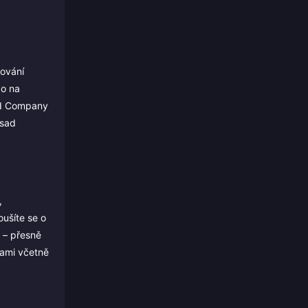
dování
bo na
Bad Company
 sad
,
ušíte se o
i – přesně
pami včetně