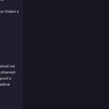
oc Dollars a
á zbraň má
 přesnosti
opnutí a
u běžné