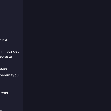
on) a
ím vozidel.
ností AI
tění.
ýběrem typu
rétní
mi