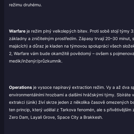
režimu druhému.
Warfare
je režim plný velkolepých bitev. Proti sobě stojí týmy
základny a zničitelným prostředím. Zápasy trvají 20–30 minut, s
majácích) a důraz je kladen na týmovou spolupráci všech složek
2, Warfare vám bude okamžitě povědomý – ovšem s pojmenovaný
medik/inženýr/průzkumník.
Operations
je vysoce napínavý extraction režim. Vy a až dva sp
environmentálními hrozbami a dalšími hráčskými týmy. Sbíráte
extrakci (únik) živí skrze jeden z několika časově omezených bodů
ten princip, který udělal z Tarkova fenomén, ale s přívětivější
Zero Dam, Layali Grove, Space City a Brakkesh.