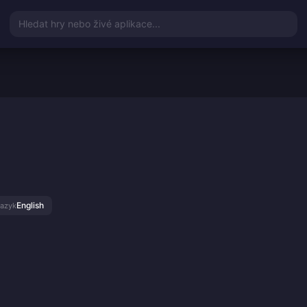
Hledat hry nebo živé aplikace...
English
azyk