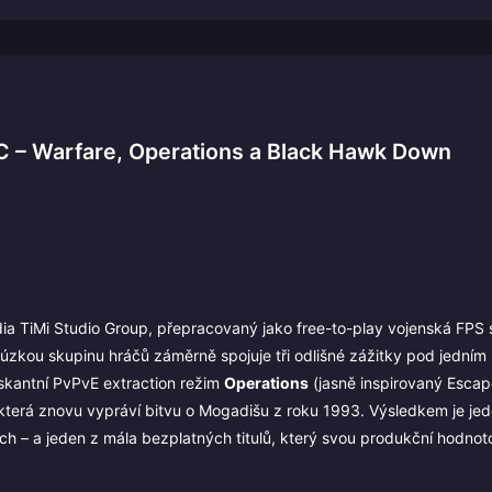
PC – Warfare, Operations a Black Hawk Down
udia TiMi Studio Group, přepracovaný jako free-to-play vojenská FPS 
úzkou skupinu hráčů záměrně spojuje tři odlišné zážitky pod jedním 
iskantní PvPvE extraction režim
Operations
(jasně inspirovaný Escap
 která znovu vypráví bitvu o Mogadišu z roku 1993. Výsledkem je jed
ech – a jeden z mála bezplatných titulů, který svou produkční hodno