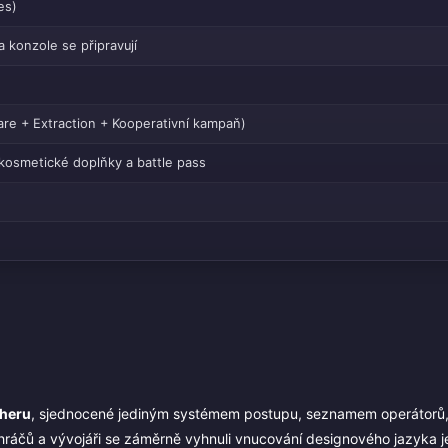
es)
 konzole se připravují
fare + Extraction + Kooperativní kampaň)
 kosmetické doplňky a battle pass
cheru
, sjednocené jediným systémem postupu, seznamem operátorů,
i hráčů a vývojáři se záměrně vyhnuli vnucování designového jazyka 