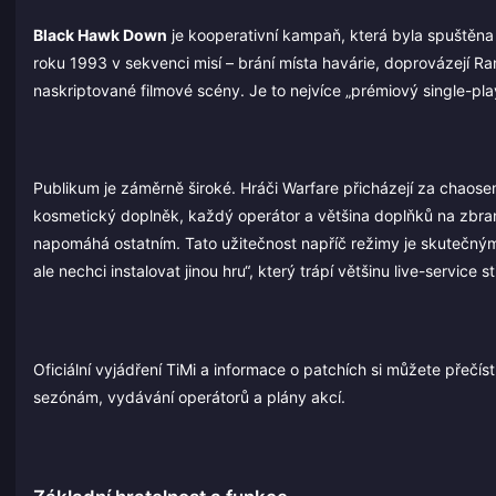
Black Hawk Down
je kooperativní kampaň, která byla spuštěna s
roku 1993 v sekvenci misí – brání místa havárie, doprovázejí Ra
naskriptované filmové scény. Je to nejvíce „prémiový single-pl
Publikum je záměrně široké. Hráči Warfare přicházejí za chaose
kosmetický doplněk, každý operátor a většina doplňků na zbran
napomáhá ostatním. Tato užitečnost napříč režimy je skutečným
ale nechci instalovat jinou hru“, který trápí většinu live-service st
Oficiální vyjádření TiMi a informace o patchích si můžete přečís
sezónám, vydávání operátorů a plány akcí.