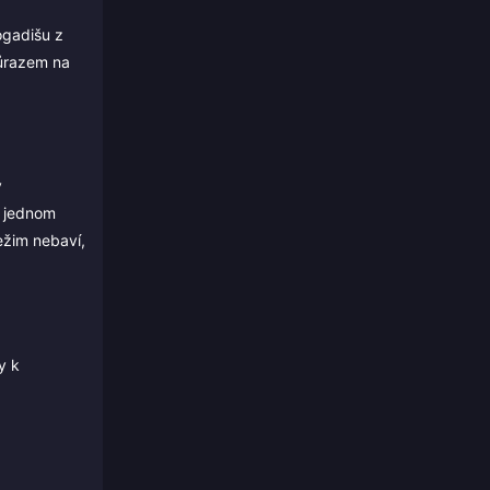
ogadišu z
důrazem na
ý
v jednom
ežim nebaví,
y k