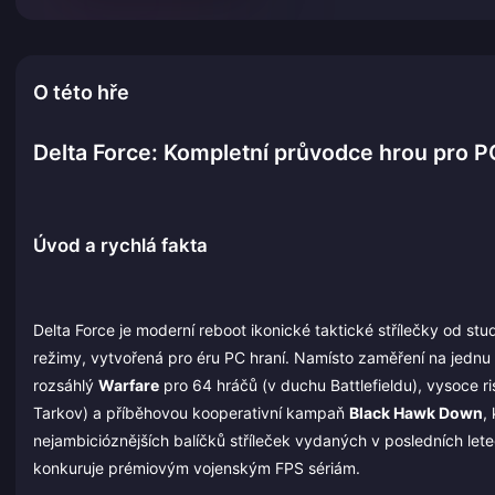
O této hře
Delta Force: Kompletní průvodce hrou pro 
Úvod a rychlá fakta
Delta Force je moderní reboot ikonické taktické střílečky od st
režimy, vytvořená pro éru PC hraní. Namísto zaměření na jednu 
rozsáhlý
Warfare
pro 64 hráčů (v duchu Battlefieldu), vysoce r
Tarkov) a příběhovou kooperativní kampaň
Black Hawk Down
,
nejambicióznějších balíčků stříleček vydaných v posledních let
konkuruje prémiovým vojenským FPS sériám.