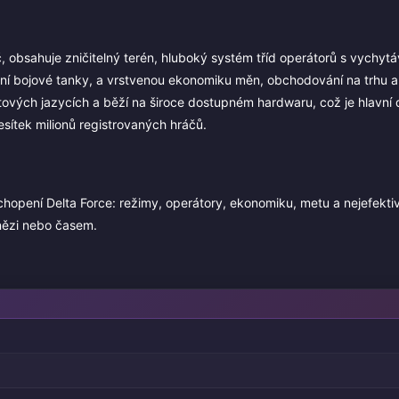
č, obsahuje zničitelný terén, hluboký systém tříd operátorů s vychyt
avní bojové tanky, a vrstvenou ekonomiku měn, obchodování na trhu a
světových jazycích a běží na široce dostupném hardwaru, což je hlavní
sítek milionů registrovaných hráčů.
hopení Delta Force: režimy, operátory, ekonomiku, metu a nejefektiv
nězi nebo časem.