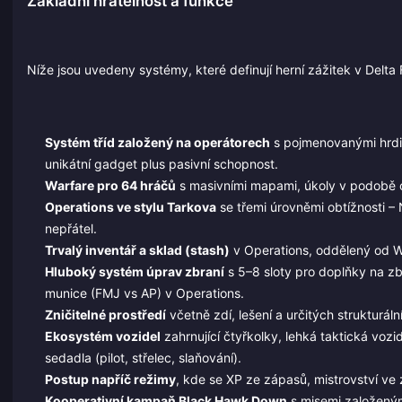
Základní hratelnost a funkce
Níže jsou uvedeny systémy, které definují herní zážitek v Delta
Systém tříd založený na operátorech
s pojmenovanými hrdiny
unikátní gadget plus pasivní schopnost.
Warfare pro 64 hráčů
s masivními mapami, úkoly v podobě o
Operations ve stylu Tarkova
se třemi úrovněmi obtížnosti – N
nepřátel.
Trvalý inventář a sklad (stash)
v Operations, oddělený od Wa
Hluboký systém úprav zbraní
s 5–8 sloty pro doplňky na zb
munice (FMJ vs AP) v Operations.
Zničitelné prostředí
včetně zdí, lešení a určitých strukturáln
Ekosystém vozidel
zahrnující čtyřkolky, lehká taktická vozi
sedadla (pilot, střelec, slaňování).
Postup napříč režimy
, kde se XP ze zápasů, mistrovství ve 
Kooperativní kampaň Black Hawk Down
s misemi založeným