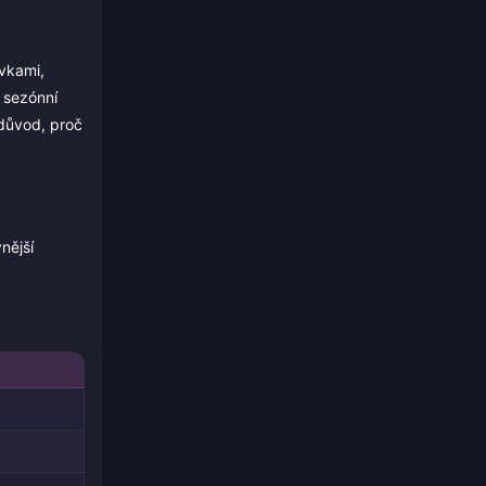
ávkami,
 sezónní
 důvod, proč
nější