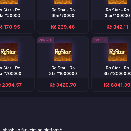
o Star - Ro
Ro Star - Ro
Ro Star - Ro
tar*50000
Star*70000
Star*100000
č 170.95
Kč 239.46
Kč 342.11
20% OFF
20% OFF
o Star - Ro
Ro Star - Ro
Ro Star - Ro
tar*700000
Star*1000000
Star*200000
č 2394.57
Kč 3420.70
Kč 6841.39
ímu obsahu a funkcím na platformě.