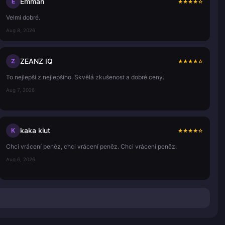
Emman
E
★
★
★
★
☆
Velmi dobré.
Aug 8, 2026
ZEANZ IQ
Z
★
★
★
★
☆
To nejlepší z nejlepšího. Skvělá zkušenost a dobré ceny.
Aug 7, 2026
kaka kiut
K
★
★
★
★
☆
Chci vrácení peněz, chci vrácení peněz. Chci vrácení peněz.
Aug 6, 2026