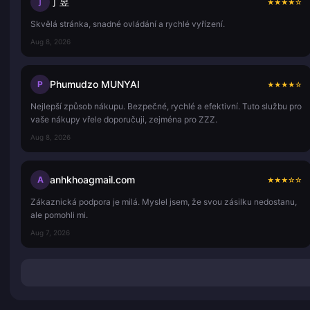
丁昱
丁
★
★
★
★
☆
Skvělá stránka, snadné ovládání a rychlé vyřízení.
Aug 8, 2026
Phumudzo MUNYAI
P
★
★
★
★
☆
Nejlepší způsob nákupu. Bezpečné, rychlé a efektivní. Tuto službu pro
vaše nákupy vřele doporučuji, zejména pro ZZZ.
Aug 8, 2026
anhkhoagmail.com
A
★
★
★
☆
☆
Zákaznická podpora je milá. Myslel jsem, že svou zásilku nedostanu,
ale pomohli mi.
Aug 7, 2026