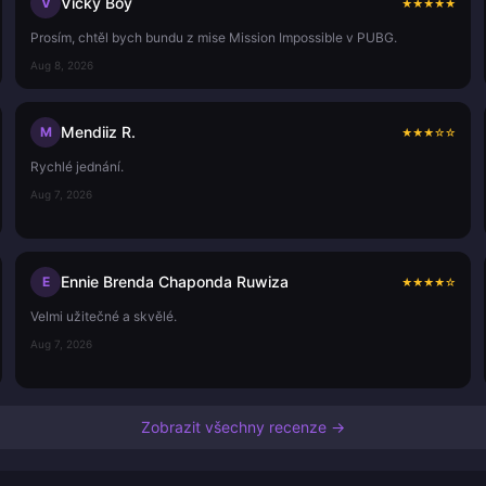
Vicky Boy
V
★
★
★
★
★
Prosím, chtěl bych bundu z mise Mission Impossible v PUBG.
Aug 8, 2026
Mendiiz R.
M
★
★
★
☆
☆
Rychlé jednání.
Aug 7, 2026
Ennie Brenda Chaponda Ruwiza
E
★
★
★
★
☆
Velmi užitečné a skvělé.
Aug 7, 2026
Zobrazit všechny recenze →