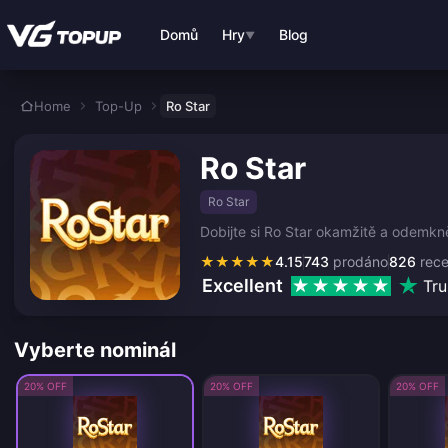
Přejít k hlavnímu obsahu
Domů
Hry
Blog
▼
Home
Top-Up
Ro Star
Ro Star
Ro Star
Dobijte si Ro Star okamžitě a odemkně
★
★
★
★
★
4.15
743
prodáno
826
rec
Excellent
Tru
Vyberte nominál
20% OFF
20% OFF
20% OFF