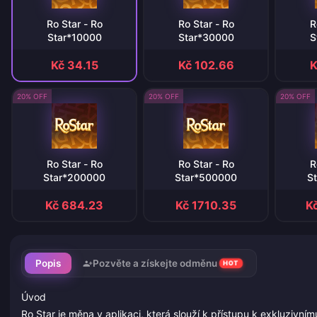
Ro Star - Ro
Ro Star - Ro
R
Star*10000
Star*30000
S
Kč 34.15
Kč 102.66
K
20% OFF
20% OFF
20% OFF
Ro Star - Ro
Ro Star - Ro
R
Star*200000
Star*500000
S
Kč 684.23
Kč 1710.35
K
Popis
Pozvěte a získejte odměnu
HOT
Úvod
Ro Star je měna v aplikaci, která slouží k přístupu k exkluzivn