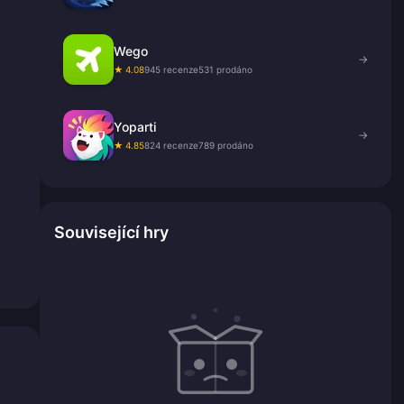
Wego
→
★ 4.08
945 recenze
531 prodáno
Yoparti
→
★ 4.85
824 recenze
789 prodáno
Související hry