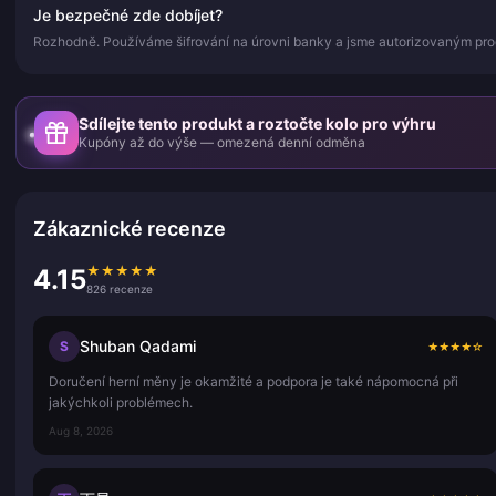
Je bezpečné zde dobíjet?
Rozhodně. Používáme šifrování na úrovni banky a jsme autorizovaným pr
Sdílejte tento produkt a roztočte kolo pro výhru
Kupóny až do výše — omezená denní odměna
Zákaznické recenze
★
★
★
★
★
4.15
826 recenze
Shuban Qadami
S
★
★
★
★
☆
Doručení herní měny je okamžité a podpora je také nápomocná při
jakýchkoli problémech.
Aug 8, 2026