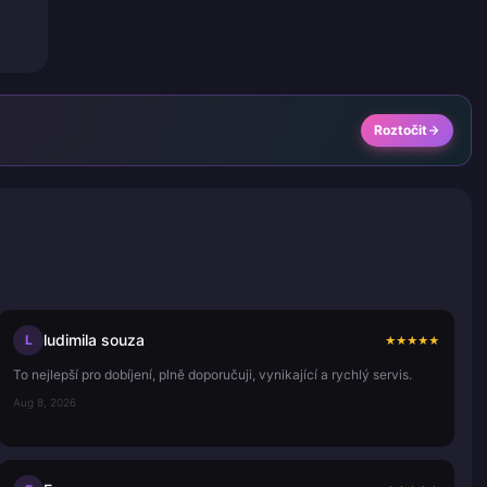
Roztočit
ludimila souza
L
★
★
★
★
★
To nejlepší pro dobíjení, plně doporučuji, vynikající a rychlý servis.
Aug 8, 2026