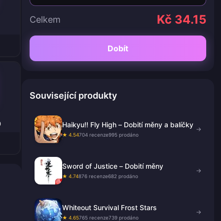
Kč 34.15
Celkem
Dobít
Související produkty
0
Haikyu!! Fly High – Dobití měny a balíčky
→
★ 4.54
704 recenze
995 prodáno
Sword of Justice – Dobití měny
→
★ 4.74
876 recenze
682 prodáno
Whiteout Survival Frost Stars
→
★ 4.65
765 recenze
739 prodáno