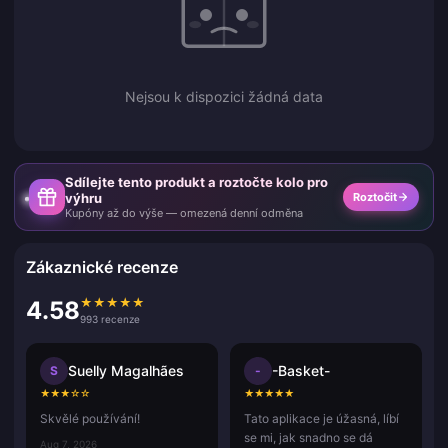
Nejsou k dispozici žádná data
Sdílejte tento produkt a roztočte kolo pro
výhru
Roztočit
Kupóny až do výše — omezená denní odměna
Zákaznické recenze
★
★
★
★
★
4.58
993 recenze
Suelly Magalhães
-Basket-
S
-
★
★
★
☆
☆
★
★
★
★
★
Skvělé používání!
Tato aplikace je úžasná, líbí
se mi, jak snadno se dá
Aug 7, 2026