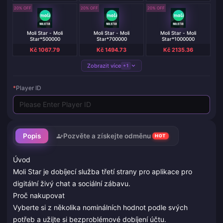
20% OFF
20% OFF
20% OFF
Moli Star - Moli
Moli Star - Moli
Moli Star - Moli
Star*500000
Star*700000
Star*1000000
Kč 1067.79
Kč 1494.73
Kč 2135.36
Zobrazit více
+1
*
Player ID
Popis
Pozvěte a získejte odměnu
HOT
Úvod
Moli Star je dobíjecí služba třetí strany pro aplikace pro
digitální živý chat a sociální zábavu.
Proč nakupovat
Vyberte si z několika nominálních hodnot podle svých
potřeb a užijte si bezproblémové dobíjení účtu.