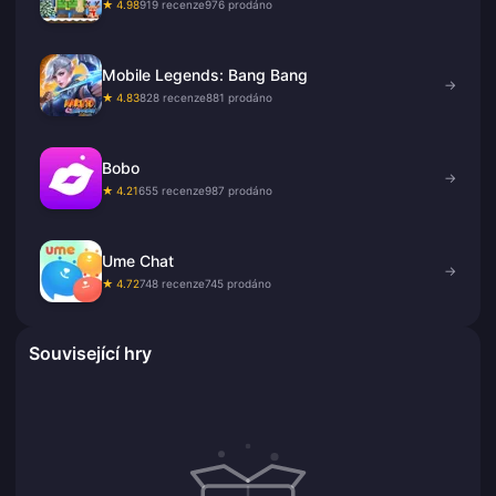
★ 4.98
919 recenze
976 prodáno
Mobile Legends: Bang Bang
→
★ 4.83
828 recenze
881 prodáno
Bobo
→
★ 4.21
655 recenze
987 prodáno
Ume Chat
→
★ 4.72
748 recenze
745 prodáno
Související hry