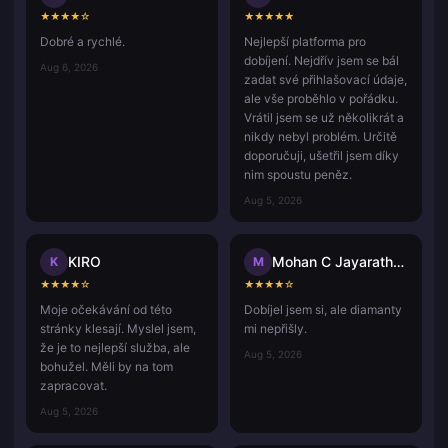
★
★
★
★
☆
★
★
★
★
★
Dobré a rychlé.
Nejlepší platforma pro
dobíjení. Nejdřív jsem se bál
Aug 6, 2026
zadat své přihlašovací údaje,
ale vše proběhlo v pořádku.
Vrátil jsem se už několikrát a
nikdy nebyl problém. Určitě
doporučuji, ušetřil jsem díky
nim spoustu peněz.
Aug 5, 2026
KIRO
Mohan C Jayarathna
K
M
★
★
★
★
☆
★
★
★
★
☆
Moje očekávání od této
Dobíjel jsem si, ale diamanty
stránky klesají. Myslel jsem,
mi nepřišly.
že je to nejlepší služba, ale
Aug 5, 2026
bohužel. Měli by na tom
zapracovat.
Aug 5, 2026