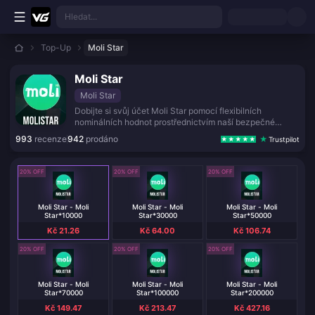
Přejít k hlavnímu obsahu
Hledat...
Top-Up
Moli Star
Moli Star
Moli Star
Dobijte si svůj účet Moli Star pomocí flexibilních
nominálních hodnot prostřednictvím naší bezpečné
služby třetí strany.
993
recenze
942
prodáno
Trustpilot
20% OFF
20% OFF
20% OFF
Moli Star - Moli
Moli Star - Moli
Moli Star - Moli
Star*10000
Star*30000
Star*50000
Kč 21.26
Kč 64.00
Kč 106.74
20% OFF
20% OFF
20% OFF
Moli Star - Moli
Moli Star - Moli
Moli Star - Moli
Star*70000
Star*100000
Star*200000
Kč 149.47
Kč 213.47
Kč 427.16