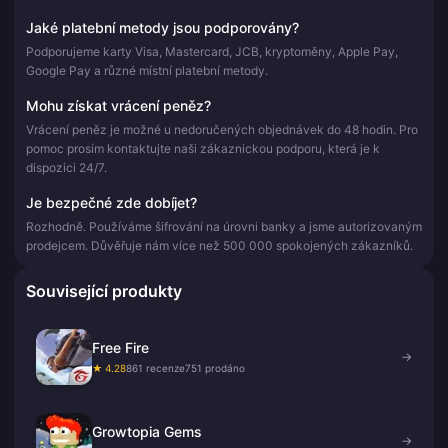
Jaké platební metody jsou podporovány?
Podporujeme karty Visa, Mastercard, JCB, kryptoměny, Apple Pay,
Google Pay a různé místní platební metody.
Mohu získat vrácení peněz?
Vrácení peněz je možné u nedoručených objednávek do 48 hodin. Pro
pomoc prosím kontaktujte naši zákaznickou podporu, která je k
dispozici 24/7.
Je bezpečné zde dobíjet?
Rozhodně. Používáme šifrování na úrovni banky a jsme autorizovaným
prodejcem. Důvěřuje nám více než 500 000 spokojených zákazníků.
Související produkty
Free Fire
→
★ 4.28
861 recenze
751 prodáno
Growtopia Gems
→