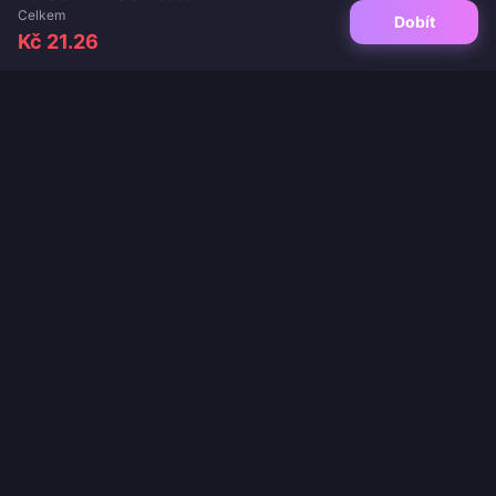
Celkem
Dobít
Kč 21.26
Váš důvěryhodný cíl pro dobití her a živých aplikací. Okamžité doručení,
bezpečné platby a zaručeně nejlepší ceny.
SLEDUJTE NÁS
·
·
·
·
O nás
Kontaktujte nás
Časté dotazy
Politika vrácení
·
·
·
Politika dopravy
Zásady AML
Zásady ochrany osobních údajů
Smluvní podmínky