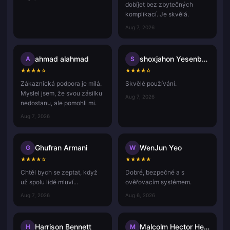
dobíjet bez zbytečných
komplikací. Je skvělá.
Aug 7, 2026
ahmad alahmad
shoxjahon Yesenboyev
A
S
★
★
★
★
☆
★
★
★
★
☆
Zákaznická podpora je milá.
Skvělé používání.
Myslel jsem, že svou zásilku
Aug 7, 2026
nedostanu, ale pomohli mi.
Aug 7, 2026
Ghufran Armani
WenJun Yeo
G
W
★
★
★
★
☆
★
★
★
★
★
Chtěl bych se zeptat, když
Dobré, bezpečné a s
už spolu lidé mluví...
ověřovacím systémem.
Aug 7, 2026
Aug 6, 2026
Harrison Bennett
Malcolm Hector Herce
H
M