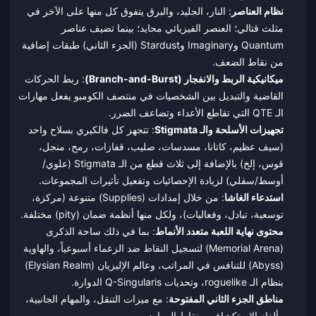
نظام العناصر
: النار، الجليد، والبرق يتفوق كل منها على الآخر في
مثلث قتالي؛ العنصر الفيزيائي محايد؛ بينما تضيف عناصر
Quantum وImaginary وStardust (الجزء الثاني) طبقات إضافية
من نقاط الضعف.
ميكانيكية الربط والانفجار (Branch-and-Burst)
: ربط الحركات
القاضية والتبديل بين الشخصيات في منتصف الكومبو يفعل مهارات
الـ QTE التي تقاطع الأعداء وتضاعف الضرر.
تجهيزات الأسلحة والـ Stigmata
: تتجهز كل فالكيري بسلاح واحد
(سيف عظيم، كاتانا، مسدسات، صليب، قفازات، رمح، منجل،
قوس، إلخ) بالإضافة إلى ثلاث قطع من الـ Stigmata (علوي/
أوسط/سفلي) لزيادة الإحصائيات وتفعيل تأثيرات المجموعات.
استدعاء الغاشا
: من خلال إمدادات (Supplies) متنوعة (مركزة،
توسعية، تبادل، وفعاليات)، ولكل منها أنظمة ضمان (pity) مختلفة.
محتوى نهاية اللعبة متعدد الأنماط
: بما في ذلك ساحة الذكرى
(Memorial Arena) لتسجيل النقاط ضد الزعماء أسبوعياً، والهاوية
(Abyss) للتنافس في المراتب، وعالم الإليزيان (Elysian Realm)
بنظام الـ roguelike، وتحديات Q-Singularis الدوارة.
مناطق الجزء الثاني المفتوحة
: مع ميزات التنقل، والمهام الجانبية،
وألغاز الاستكشاف، ونقاط الموارد.