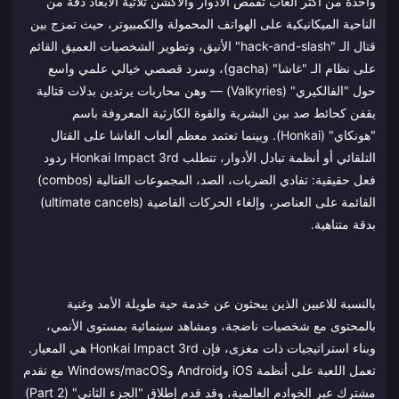
واحدة من أكثر ألعاب تقمص الأدوار والأكشن ثلاثية الأبعاد دقة من
الناحية الميكانيكية على الهواتف المحمولة والكمبيوتر، حيث تمزج بين
قتال الـ "hack-and-slash" الأنيق، وتطوير الشخصيات العميق القائم
على نظام الـ "غاشا" (gacha)، وسرد قصصي خيالي علمي واسع
حول "الفالكيري" (Valkyries) — وهن محاربات يرتدين بدلات قتالية
يقفن كحائط صد بين البشرية والقوة الكارثية المعروفة باسم
"هونكاي" (Honkai). وبينما تعتمد معظم ألعاب الغاشا على القتال
التلقائي أو أنظمة تبادل الأدوار، تتطلب Honkai Impact 3rd ردود
فعل حقيقية: تفادي الضربات، الصد، المجموعات القتالية (combos)
القائمة على العناصر، وإلغاء الحركات القاضية (ultimate cancels)
بدقة متناهية.
بالنسبة للاعبين الذين يبحثون عن خدمة حية طويلة الأمد وغنية
بالمحتوى مع شخصيات ناضجة، ومشاهد سينمائية بمستوى الأنمي،
وبناء استراتيجيات ذات مغزى، فإن Honkai Impact 3rd هي المعيار.
تعمل اللعبة على أنظمة iOS وAndroid وWindows/macOS مع تقدم
مشترك عبر الخوادم العالمية، وقد قدم إطلاق "الجزء الثاني" (Part 2)