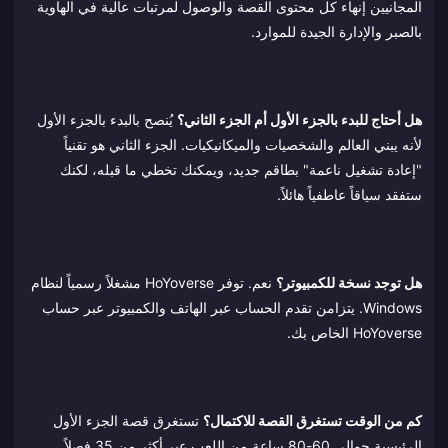
المجانيين إنهاء كل محتوى القصة والوصول لمرتبات عالية في الهاوية
بالصبر والإدارة الجيدة للموارد.
هل أحتاج للبدء بالجزء الأول أم الجزء الثاني؟
يُنصح بالبدء بالجزء الأول
لأنه يبني العالم والشخصيات والميكانيكيات. الجزء الثاني هو تقنياً
"إعادة تشغيل ناعمة" بطاقم جديد، ويمكنك تخطي ما قبله، لكنك
ستفقد سياقاً عاطفياً هائلاً.
هل توجد نسخة للكمبيوتر؟
نعم. توفر HoYoverse مشغلاً رسمياً لنظام
Windows. يتزامن تقدم الحساب عبر الهاتف والكمبيوتر عبر حساب
HoYoverse الخاص بك.
كم من الوقت تستغرق القصة للاكتمال؟
تستغرق قصة الجزء الأول
الرئيسية حوالي 60-80 ساعة من اللعب عبر أكثر من 35 فصلاً.