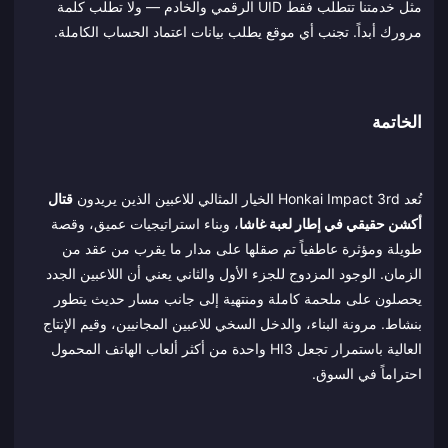
مثل خدمتنا تتطلب فقط UID الرقمي والخادم — ولا تطلب كلمة
مرورك أبداً. تجنب أي موقع يطلب بيانات اعتماد الحساب الكاملة.
الخاتمة
تُعد Honkai Impact 3rd الخيار المثالي للاعبين الذين يريدون
قتال
أكشن حقيقي في إطار لعبة غاشا
، وبناء استراتيجيات عميق، وقصة
طويلة ومؤثرة عاطفياً تم صقلها على مدار ما يقرب من عقد من
الزمان. الوجود المزدوج للجزء الأول والثاني يعني أن اللاعبين الجدد
يحصلون على ملحمة كاملة ومنتهية إلى جانب مسار حديث يتطور
بنشاط. مرونة البناء، والدخل السخي للاعبين المجانيين، وقيم الإنتاج
العالية باستمرار تجعل HI3 واحدة من أكثر ألعاب الهاتف المحمول
احتراماً في السوق.