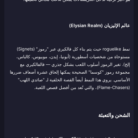
عالم الإليزيان (Elysian Realm)
نمط roguelike حيث يتم بناء كل فالكيري عبر "رموز" (Signets)
مستوحاة من شخصيات أسطورية (أبونيا، إيدن، موبيوس، كالباس،
إلخ). تغير الرموز أسلوب اللعب بشكل جذري — فالفالكيري مع
مجموعة رموز "كوسما" الصحيحة يمكنها إلحاق عشرة أضعاف ضررها
الأساسي. يروي هذا النمط أيضاً القصة الخلفية لـ "صائدي اللهب"
(Flame-Chasers)، والتي تُعد من أفضل قصص اللعبة.
الشحن والتعبئة