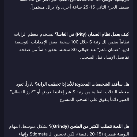
يضيف الجزء الثاني 15-25 ساعة أخرى ولا يزال مستمراً.
كيف يعمل نظام الضمان (Pity) في الغاشا؟
تستخدم معظم الرايات
نظاماً يضمن لك رتبة S خلال 100 سحبة. بعض الإمدادات التوسعية
لديها "ضمان ناعم" عند حوالي 80 سحبة. تحقق دائماً من صفحة
تفاصيل الإمداد قبل السحب.
هل سأفقد الشخصيات المحدودة للأبد إذا تخطيت الراية؟
نادراً. تعود
معظم البدلات القتالية من رتبة S عبر إعادة العرض أو "كنوز القبطان".
الصبر دائماً يتفوق على السحب المتسرع.
هل اللعبة تتطلب الكثير من الطحن (Grindy)؟
بشكل متوسط. المهام
اليومية قصيرة (15-20 دقيقة)، لكن تحسين الـ Stigmata وإنهاء