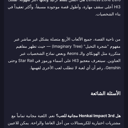
HI3 أعلى سقف مهارة، وأطول قصة موجودة مسبقاً، وأكثر تعقيداً في
بناء الشخصيات.
من ناحية القصة، جميع الألعاب الأربع متصلة بشكل غير مباشر عبر
مفهوم "شجرة التخيل" (Imaginary Tree) — حيث تظهر مفاهيم
متكررة مثل الهونكاي والـ Aeons وبعض نماذج الشخصيات عبر
العناوين. سيتعرف معجبو HI3 على أسماء ورموز في Star Rail وحتى
Genshin، رغم أن أي لعبة لا تتطلب لعب الأخرى لفهمها.
الأسئلة الشائعة
هل Honkai Impact 3rd مجانية للعب؟
نعم. اللعبة مجانية تماماً مع
مشتريات اختيارية للكريستالات من أجل الغاشا والراحة. يمكن للاعبين