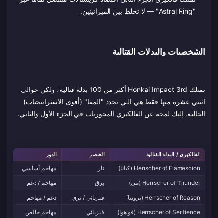
"Astral Ring" — لا تخلط بين الميزانيتين.
الشخصيات والبدلات القتالية
تمتلك Honkai Impact 3rd أكثر من 100 بدلة قتالية، ولكن حوالي
اثنتي عشرة منها فقط هي التي تحدد "الميتا" (أقوى الاستراتيجيات)
الحالية. إليك لمحة عن الفالكيري المحوريات في الجزء الأول والثاني.
الفالكيري / البدلة القتالية
العنصر
الدور
سب
Herrscher of Flamescion (كيانا)
نار
مهاجم أساسي
مل
Herrscher of Thunder (مي)
برق
مهاجم / دعم
مه
Herrscher of Reason (برونيا)
فيزيائي / برق
دعم / مهاجم
تحك
Herrscher of Sentience (فو هوا)
فيزيائي
مهاجم خالص
قت