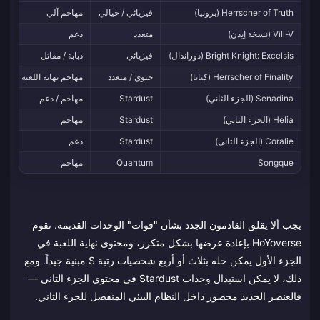
Herrscher of Truth (برونيا)
فيزيائي / خيالي
مهاجم آلي
هج
Vill-V (نسخة إيدن)
متعدد
دعم
دا
Bright Knight: Excelsis (دوراندال)
فيزيائي
دبابة / مقاتل
رك
Herrscher of Finality (كيانا)
حيوي / متعدد
مهاجم نهاية اللعبة
وح
Senadina (الجزء الثاني)
Stardust
مهاجم / دعم
بط
Helia (الجزء الثاني)
Stardust
مهاجم
فا
Coralie (الجزء الثاني)
Stardust
دعم
مت
Songque
Quantum
مهاجم
مه
يجب ألا يقلق القادمون الجدد بشأن "فوات" الوحدات القديمة. تقوم
HoYoverse بإعادة عرضها بشكل متكرر، ومحتوى نهاية اللعبة في
الجزء الأول يمكن حله بثلاث أو أربع شخصيات رتبة S مبنية جيداً. ومع
ذلك، لا يمكن استبدال وحدات Stardust في محتوى الجزء الثاني —
فالعنصر الجديد محصور داخل النظام البيئي المنفصل للجزء الثاني.