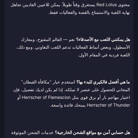
محتوى Red Lotus يستغرق وقتاً طويلاً. يمكن للاعبين العاديين تجاهل
نهاية اللعبة والاستمتاع بالقصة والفعاليات فقط.
هل يمكنني اللعب مع الأصدقاء؟
نعم — العالم المفتوح، ومعارك
الأسطول، وبعض أنماط الفعاليات تدعم اللعب التعاوني. ومع ذلك،
اللعبة فردية في المقام الأول.
ما هي أفضل فالكيري للبدء بها؟
استخدم خيار "مكافأة القبطان"
المجاني للحصول على عنصر لا تملكه. إذا لم يكن لديك تفضيل، فإن
اختيار مهاجم نار أو برق قوي مثل Herrscher of Flamescion أو
Herrscher of Thunder يمنحك فائدة واسعة.
هل حسابي آمن مع مواقع الشحن الخارجية؟
خدمات الشحن الموثوقة