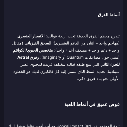
أنماط الفرق
تندرج معظم الفرق الحديثة تحت أربعة قوالب:
الانفجار العنصري
(مهاجم واحد + اثنان من الدعم العنصري)؛
السحق الفيزيائي
(مقاتل
واحد + دعم واحد + مضعف أعداء واحد)؛
متخصص الحيوي/الكوانتم
(مبني حول مضاعفات Quantum أو Imaginary)؛ و
فرق Astral
للجزء الثاني
التي تتبع طبقة قتالية مختلفة فريدة لمحتوى عصر
سينادينا. تحديد النمط الذي تنتمي إليه كل فالكيري لديك هو الخطوة
الأولى نحو بناء فريق ذكي.
غوص عميق في أنماط اللعبة
تنوع المحتوى في Honkai Impact 3rd هو أحد أقوى نقاط قوتها. إليك