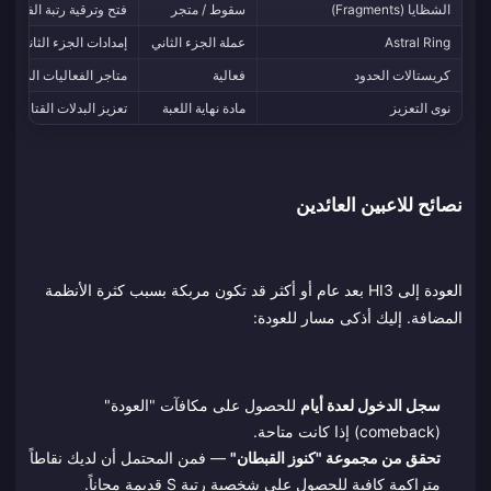
الشظايا (Fragments)
سقوط / متجر
فتح وترقية رتبة الفالكي
Astral Ring
عملة الجزء الثاني
إمدادات الجزء الثاني وترقية و
كريستالات الحدود
فعالية
متاجر الفعاليات المحدود
نوى التعزيز
مادة نهاية اللعبة
تعزيز البدلات القتالية ل
نصائح للاعبين العائدين
العودة إلى HI3 بعد عام أو أكثر قد تكون مربكة بسبب كثرة الأنظمة
المضافة. إليك أذكى مسار للعودة:
سجل الدخول لعدة أيام
للحصول على مكافآت "العودة"
(comeback) إذا كانت متاحة.
تحقق من مجموعة "كنوز القبطان"
— فمن المحتمل أن لديك نقاطاً
متراكمة كافية للحصول على شخصية رتبة S قديمة مجاناً.