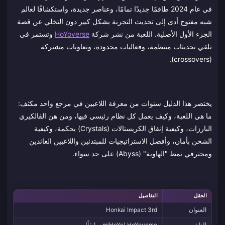
في عام 2024 طاقمًا جديدًا تمامًا، وعناصر جديدة، واستكشافًا لعالم
شبه مفتوح أدى إلى تحديث التجربة بشكل كبير دون التخلي عن قصة
الجزء الأول الأصلية. اللعبة من نشر شركة
HoYoverse
وتستمر في
تلقي تحديثات منتظمة، وفعاليات محدودة، وتعاونات مشتركة
(crossovers).
يختصر هذا الدليل سنوات من معرفة اللاعبين في مرجع واحد مكثف:
ما هي اللعبة، وكيف يعمل كل نظام رئيسي فيها، ومن هن الفالكيري
البارزات، وكيفية إنفاق الكريستالات (Crystals) بحكمة، وكيفية
الشحن بأمان، وأفضل الاستراتيجيات للمبتدئين واللاعبين العائدين
ومحترفي نمط "الهاوية" (Abyss) على حد سواء.
الحقل
التفاصيل
العنوان
Honkai Impact 3rd
الناشر
HoYoverse (miHoYo سابقاً)