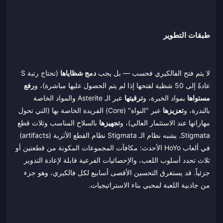
طبقات التطوير
لا يتم فتح الفالكيري فحسب — بل يجب
دمج شظاياها
(تحتاج رتبة S
عادةً إلى 50 شظية لفتحها إذا لم يتم الحصول عليها مباشرة)، و
رفع
مستواها
بمواد الخبرة، و
ترقيتها
عبر الـ Asterite والمواد الخاصة
بالندرة، و
تعزيزها
عبر "النواة" (Core) الفريدة الخاصة بها (التي تحول
مهاراتها عند الاستثمار العالي)، و
تجهيزها
بالسلاح المناسب وثلاث قطع
Stigmata. يشبه نظام الـ Stigmata نظام القطع الأثرية (artifacts)
في ألعاب HoYo الأحدث: مكافآت المجموعات المكونة من قطعتين أو
ثلاث تحدد أسلوب اللعب، والإحصائيات الفرعية قابلة لإعادة التدوير
جزئياً. قد يستغرق التحسين الأقصى أسابيع لكل فالكيري، وهو جزء
من جاذبية اللعبة لمحبي بناء الاستراتيجيات.