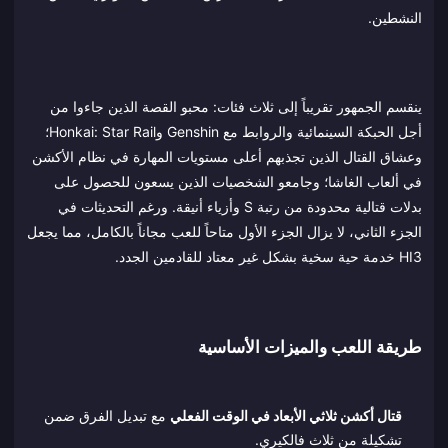
النشطين.
ينقسم الجمهور تقريباً إلى ثلاث فئات: محبو القصة الذين جاءوا من
أجل الحبكة السينمائية والروابط مع Genshin وHonkai: Star Rail؛
وعشاق القتال الذين تجذبهم أعلى مستويات المهارة في نظام الأكشن
في ألعاب الغاشا؛ وجامعو الشخصيات الذين يسعون للحصول على
بدلات قتالية محدودة من رتبة S وأزياء أنيقة. ورغم التحديثات في
الجزء الثاني، لا يزال الجزء الأول متاحاً للعب مجاناً بالكامل، مما يجعل
HI3 خدمة حية سخية بشكل غير معتاد للقادمين الجدد.
طريقة اللعب والميزات الأساسية
قتال أكشن ثلاثي الأبعاد في الوقت الفعلي
مع تبديل الفرق ضمن
تشكيلة من ثلاث فالكيري.