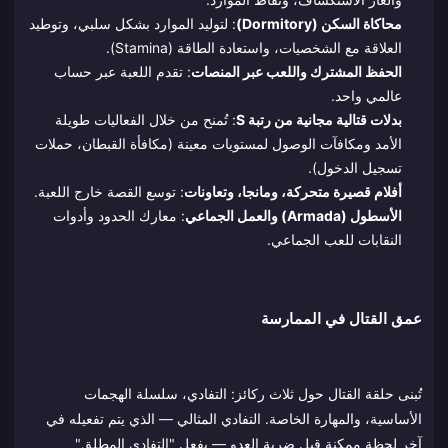
محاكاة السكن (Dormitory)
: لتوليد الموارد بشكل سلبي، وتوطيد
العلاقة مع الشخصيات، واستعادة الطاقة (Stamina).
الحفظ المشترك واللعب عبر المنصات
: تقدم اللعبة عبر حساب
عالمي واحد.
بدلات قتالية مجانية من رتبة S
: تُمنح من خلال الفعاليات طويلة
الأمد ومكافآت الوصول لمستويات معينة (مكافأة القبطان، حملات
تسجيل الدخول).
أفلام قصيرة متحركة، ومانجا، وتعاونات
: توسع القصة خارج اللعبة.
الأسطول (Armada) والعمل الجماعي
: معارك الحدود وأدوات
النقابات للعب الجماعي.
عمق القتال في الممارسة
تُبنى حلقة القتال حول ثلاث ركائز: التفادي، سلسلة الهجمات
الأساسية، والمهارة الخاصة. التفادي المثالي — الذي يتم تفعيله في
آخر لحظة ممكنة قبل ضربة العدو — يفعل "التفادي المطلق"