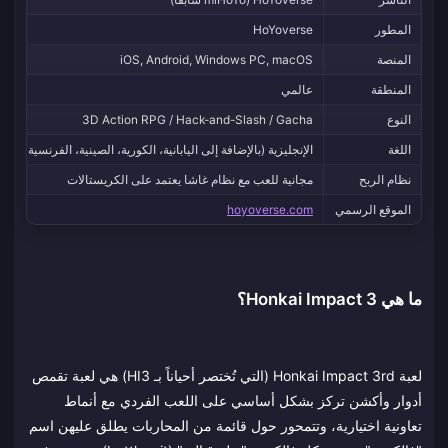
المطور
HoYoverse
المنصة
iOS, Android, Windows PC, macOS
المنطقة
عالمي
النوع
3D Action RPG / Hack-and-Slash / Gacha
اللغة
الإنجليزية (بالإضافة إلى اليابانية، الكورية، الصينية، الفرنسية، الألم
نظام الربح
مجانية للعب مع نظام غاشا يعتمد على الكريستالات
الموقع الرسمي
hoyoverse.com
ما هي Honkai Impact 3؟
لعبة Honkai Impact 3rd (التي تُختصر أحياناً بـ HI3) هي لعبة تقمص
أدوار وأكشن تركز بشكل أساسي على اللعب الفردي مع أنماط
تعاونية اختيارية، وتتمحور حول قائمة من المحاربات يطلق عليهن اسم