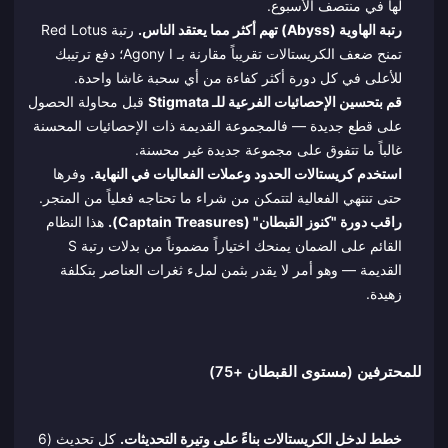
لها في منتصف الأسبوع.
رتبة الهاوية (Abyss) تهم أكثر مما يعتقد الناس.
رتبة Red Lotus
تمنح ضعف الكريستالات تقريباً مقارنة بـ Agony I؛ دفع ترتيبك
للأعلى في كل دورة أكثر كفاءة من أي سحبة غاشا واحدة.
قم بتحسين الإحصائيات الفرعية للـ Stigmata
قبل محاولة الحصول
على قطع جديدة — فالمجموعة القديمة ذات الإحصائيات المحسنة
غالباً ما تتفوق على مجموعة جديدة غير محسنة.
استخدم كريستالات الحدود وعملات الفعاليات في النهاية.
وفرها
حتى تنتهي الفعالية لتتمكن من شراء ما تحتاجه فعلياً من المتجر.
راقب دورة "كنوز القبطان" (Captain Treasures).
هذا النظام
القائم على الضمان يمنحك اختياراً مضموناً من بدلات رتبة S
القديمة — وهو أمر لا يقدر بثمن لملء ثغرات العناصر بتكلفة
زهيدة.
للمحترفين (مستوى القبطان +75)
خطط لدخل الكريستالات بناءً على وتيرة التحديثات.
كل تحديث (6