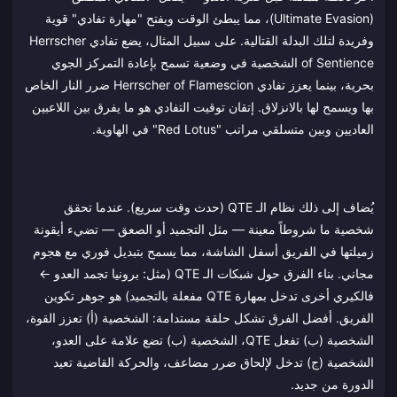
(Ultimate Evasion)، مما يبطئ الوقت ويفتح "مهارة تفادي" قوية
وفريدة لتلك البدلة القتالية. على سبيل المثال، يضع تفادي Herrscher
of Sentience الشخصية في وضعية تسمح بإعادة التمركز الجوي
بحرية، بينما يعزز تفادي Herrscher of Flamescion ضرر النار الخاص
بها ويسمح لها بالانزلاق. إتقان توقيت التفادي هو ما يفرق بين اللاعبين
العاديين وبين متسلقي مراتب "Red Lotus" في الهاوية.
يُضاف إلى ذلك نظام الـ QTE (حدث وقت سريع). عندما تحقق
شخصية ما شروطاً معينة — مثل التجميد أو الصعق — تضيء أيقونة
زميلتها في الفريق أسفل الشاشة، مما يسمح بتبديل فوري مع هجوم
مجاني. بناء الفرق حول شبكات الـ QTE (مثل: برونيا تجمد العدو ←
فالكيري أخرى تدخل بمهارة QTE مفعلة بالتجميد) هو جوهر تكوين
الفريق. أفضل الفرق تشكل حلقة مستدامة: الشخصية (أ) تعزز القوة،
الشخصية (ب) تفعل QTE، الشخصية (ب) تضع علامة على العدو،
الشخصية (ج) تدخل لإلحاق ضرر مضاعف، والحركة القاضية تعيد
الدورة من جديد.