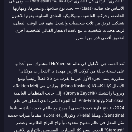
"فالكيري". ترتدي كل فالكيري "بدلة قتالية" (battlesuit) — وهي في
الأساس فئة قتالية (class) — تحدد نوع سلاحها، وعنصرها، ومهارتها
الخاصة، وحركتها القاضية، وميكانيكية التفادي السلبية. يقوم اللاعبون
بتشكيل فريق من ثلاث شخصيات والتبديل بينهم في الوقت الفعلي،
لربط هجمات شخصية ما مع نافذة الانفجار القتالي لشخصية أخرى
لتحقيق أقصى قدر من الضرر.
تُعد القصة هي الأطول في عالم HoYoverse المشترك. تقع أحداثها
على نسخة بديلة من كوكب الأرض مهددة بـ "انفجارات هونكاي"
متكررة. يمتد الجزء الأول عبر ما يقرب من 35 فصلاً رئيسياً ويتبع
الأبطال كيانا كاسلانا (Kiana Kaslana)، ورايدن مي (Raiden Mei)،
وبرونيا زايتشيك (Bronya Zaychik)، إلى جانب المنظمات العالمية
Schicksal وAnti-Entropy. أما الجزء الثاني، الذي انطلق في عام
2024، فيفتح قارة جديدة تسمى المريخ مع طاقم جديد بقيادة سينادينا
(Senadina)، وهيليا (Helia)، وكورالي (Coralie)، مقدماً ميزات جديدة
مثل التنقل في عالم مفتوح محدود، وألواح التزلج الطائرة، وعنصر
"Stardust" الجديد. يسير كلا المسارين القصصيين بالتوازي للاعبين