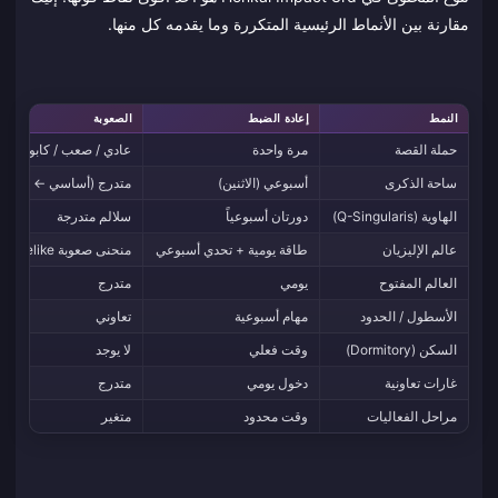
مقارنة بين الأنماط الرئيسية المتكررة وما يقدمه كل منها.
النمط
إعادة الضبط
الصعوبة
حملة القصة
مرة واحدة
عادي / صعب / كابوس
ساحة الذكرى
أسبوعي (الاثنين)
متدرج (أساسي ← Red Lotus)
الهاوية (Q-Singularis)
دورتان أسبوعياً
سلالم متدرجة
عالم الإليزيان
طاقة يومية + تحدي أسبوعي
منحنى صعوبة Roguelike
العالم المفتوح
يومي
متدرج
الأسطول / الحدود
مهام أسبوعية
تعاوني
السكن (Dormitory)
وقت فعلي
لا يوجد
غارات تعاونية
دخول يومي
متدرج
مراحل الفعاليات
وقت محدود
متغير