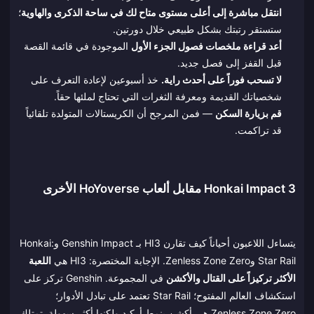
انتقل مباشرة إلى أعلى مستوى متاح لك في ساحة الذكرى والهاوية
؛
ستستقر رتبتك بشكل طبيعي خلال دورتين.
أعد قراءة ملخصات فصول الجزء الأول
الموجودة في قائمة القصة
قبل القفز إلى فصل جديد.
لا تسحب فوراً على أحدث راية.
خذ أسبوعين لإعادة التعرف على
شخصياتك القديمة ومعرفة الثغرات التي تحتاج لملئها حقاً.
قم بزيارة السكن
— فمن المرجح أن الكريستالات المتولدة تلقائياً
قد تراكمت.
Honkai Impact 3 مقابل ألعاب HoYoverse الأخرى
يتساءل اللاعبون أحياناً كيف تقارن HI3 بـ Genshin Impact وHonkai:
Star Rail وZenless Zone Zero. الإجابة المختصرة: HI3 هي
اللعبة
الأكثر تركيزاً على القتال والأكشن
في المجموعة. Genshin تركز على
استكشاف العالم المفتوح؛ Star Rail تعتمد على تبادل الأدوار؛
Zenless Zone Zero هي أكشن بنمط أركيد ولكنها أكثر سهولة. تمتلك