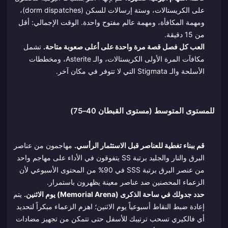
على الكريستالات، وستة إرسالات للسكن (dorm dispatches)،
ومهمة المكافأة، ومهمة عالم مفتوح واحدة. الوقت الإجمالي: أقل
من 15 دقيقة.
العب كل فصل قصة مرة واحدة على أعلى صعوبة متاحة.
تشمل
مكافآت المرة الأولى الكريستالات، والـ Asterite، ومخططات
الأسلحة والـ Stigmata التي لا تتوفر في مكان آخر.
للمستوى المتوسط (مستوى القبطان 40–75)
قم ببناء تغطية للعناصر قبل الاستثمار الرأسي.
مهاجمون من عناصر
البرق والنار والجليد برتبة SS يتفوقون في الأداء على مهاجم واحد
من عنصر البرق برتبة SSS في 90% من المحتوى الأسبوعي لأن
الزعماء المحصنين ضد عناصر معينة يظهرون باستمرار.
حدد جدولك في ساحة الذكرى (Memorial Arena) يوم الاثنين.
يتم
إعادة ضبط النقاط أسبوعياً يوم الاثنين؛ اهزم الزعماء مبكراً لتحديد
أي فالكيري تسحب ترتيبك للأسفل حتى تتمكن من تجهيز مضادات