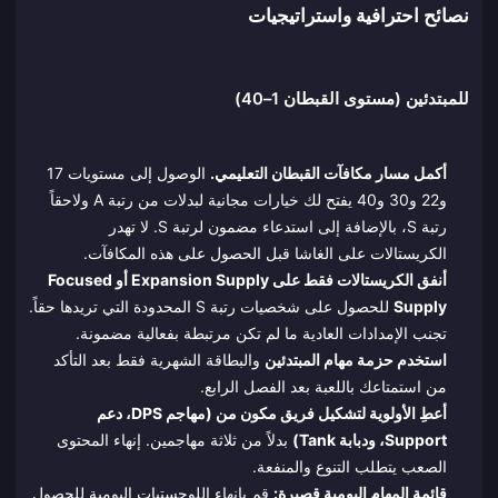
نصائح احترافية واستراتيجيات
للمبتدئين (مستوى القبطان 1–40)
أكمل مسار مكافآت القبطان التعليمي.
الوصول إلى مستويات 17
و22 و30 و40 يفتح لك خيارات مجانية لبدلات من رتبة A ولاحقاً
رتبة S، بالإضافة إلى استدعاء مضمون لرتبة S. لا تهدر
الكريستالات على الغاشا قبل الحصول على هذه المكافآت.
أنفق الكريستالات فقط على Expansion Supply أو Focused
Supply
للحصول على شخصيات رتبة S المحدودة التي تريدها حقاً.
تجنب الإمدادات العادية ما لم تكن مرتبطة بفعالية مضمونة.
استخدم حزمة مهام المبتدئين
والبطاقة الشهرية فقط بعد التأكد
من استمتاعك باللعبة بعد الفصل الرابع.
أعطِ الأولوية لتشكيل فريق مكون من (مهاجم DPS، دعم
Support، ودبابة Tank)
بدلاً من ثلاثة مهاجمين. إنهاء المحتوى
الصعب يتطلب التنوع والمنفعة.
قائمة المهام اليومية قصيرة:
قم بإنهاء اللوجستيات اليومية للحصول