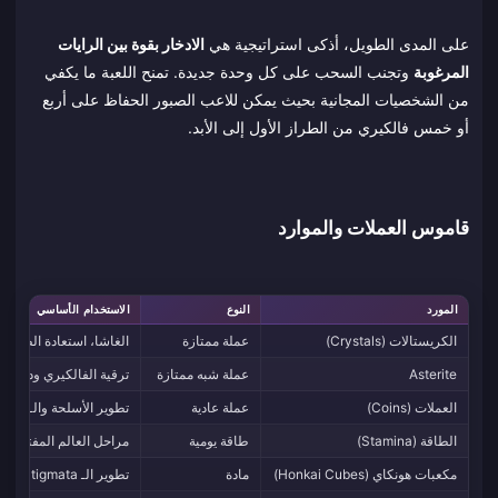
على المدى الطويل، أذكى استراتيجية هي
الادخار بقوة بين الرايات
المرغوبة
وتجنب السحب على كل وحدة جديدة. تمنح اللعبة ما يكفي
من الشخصيات المجانية بحيث يمكن للاعب الصبور الحفاظ على أربع
أو خمس فالكيري من الطراز الأول إلى الأبد.
قاموس العملات والموارد
المورد
النوع
الاستخدام الأساسي
الكريستالات (Crystals)
عملة ممتازة
الغاشا، استعادة الطاقة،
Asterite
عملة شبه ممتازة
ترقية الفالكيري ودمج ال
العملات (Coins)
عملة عادية
تطوير الأسلحة والـ Stigmata
الطاقة (Stamina)
طاقة يومية
مراحل العالم المفتوح وال
مكعبات هونكاي (Honkai Cubes)
مادة
تطوير الـ Stigmata والأسلحة