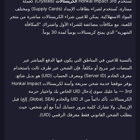
تستخدم Honkai Impact 3rd
الكريستالات
(Crystals) كعملة
ممتازة، تُستخدم لشراء بطاقات الإمداد (Supply Cards) ومختلف
المواد الاستهلاكية. يمكن للاعبين شراء الكريستالات مباشرة من متجر
اللعبة، مع مكافآت مضاعفة للشراء الأول واشتراك "المكافأة
الشهرية" الذي يمنح كريستالات يومياً لمدة 30 يوماً.
بالنسبة للاعبين في المناطق التي يكون فيها الدفع المباشر عبر
المنصات غير مريح أو مكلفاً، فإن الشحن عبر طرف ثالث باستخدام
معرف الخادم (Server ID) ومعرف الحساب (UID) هو بديل شائع.
يوفر موقعنا خدمة شحن سريعة وآمنة لكريستالات Honkai Impact
3rd — ما عليك سوى إدخال UID الخاص بك واختيار حزمة
الكريستالات. تأكد دائماً من الـ UID والخادم (Global, SEA, إلخ) قبل
الإرسال، ولا تشارك كلمة مرور حسابك أبداً مع أي شخص، حيث
يتطلب الشحن القانوني فقط معرفك الرقمي (UID).