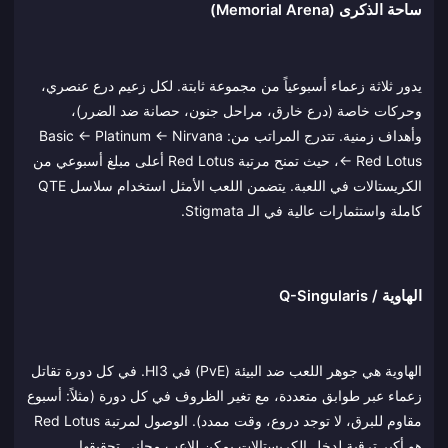
ساحة الذكرى (Memorial Arena)
يدور ثلاثة زعماء أسبوعياً من مجموعة ثابتة. لكل زعيم درع عنصري،
وحركات خاصة (درع خارق، مراحل جنون، حصانة ضد الضرر)،
وأهداف زمنية. تتدرج المراتب من: Basic ← Platinum ← Nirvana
← Red Lotus، حيث تمنح مرتبة Red Lotus أعلى مبلغ أسبوعي من
الكريستالات في اللعبة. يتضمن اللعب الأمثل استخدام سلاسل QTE
كاملة واستثمارات عالية في الـ Stigmata.
الهاوية / Q-Singularis
الهاوية هي جوهر اللعب ضد البيئة (PvE) في HI3. في كل دورة تقاتل
زعماء عبر طوابق متعددة، مع تغير الظروف في كل دورة (مثلاً: أسبوع
مقاوم للبرق، لا توجد دروع، وقت ممدد). الوصول لمرتبة Red Lotus
هو أكبر ترقية لدخل الكريستالات يمكن للاعب مجاني تحقيقها.