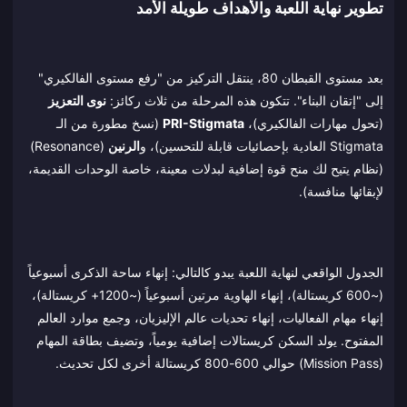
تطوير نهاية اللعبة والأهداف طويلة الأمد
بعد مستوى القبطان 80، ينتقل التركيز من "رفع مستوى الفالكيري"
إلى "إتقان البناء". تتكون هذه المرحلة من ثلاث ركائز:
نوى التعزيز
(تحول مهارات الفالكيري)،
PRI-Stigmata
(نسخ مطورة من الـ
Stigmata العادية بإحصائيات قابلة للتحسين)، و
الرنين
(Resonance)
(نظام يتيح لك منح قوة إضافية لبدلات معينة، خاصة الوحدات القديمة،
لإبقائها منافسة).
الجدول الواقعي لنهاية اللعبة يبدو كالتالي: إنهاء ساحة الذكرى أسبوعياً
(~600 كريستالة)، إنهاء الهاوية مرتين أسبوعياً (~1200+ كريستالة)،
إنهاء مهام الفعاليات، إنهاء تحديات عالم الإليزيان، وجمع موارد العالم
المفتوح. يولد السكن كريستالات إضافية يومياً، وتضيف بطاقة المهام
(Mission Pass) حوالي 600-800 كريستالة أخرى لكل تحديث.