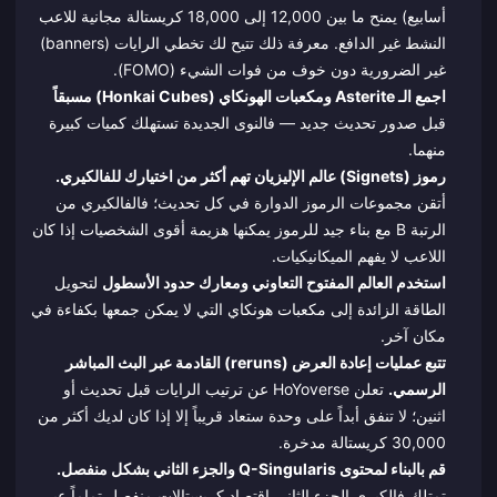
أسابيع) يمنح ما بين 12,000 إلى 18,000 كريستالة مجانية للاعب
النشط غير الدافع. معرفة ذلك تتيح لك تخطي الرايات (banners)
غير الضرورية دون خوف من فوات الشيء (FOMO).
اجمع الـ Asterite ومكعبات الهونكاي (Honkai Cubes) مسبقاً
قبل صدور تحديث جديد — فالنوى الجديدة تستهلك كميات كبيرة
منهما.
رموز (Signets) عالم الإليزيان تهم أكثر من اختيارك للفالكيري.
أتقن مجموعات الرموز الدوارة في كل تحديث؛ فالفالكيري من
الرتبة B مع بناء جيد للرموز يمكنها هزيمة أقوى الشخصيات إذا كان
اللاعب لا يفهم الميكانيكيات.
استخدم العالم المفتوح التعاوني ومعارك حدود الأسطول
لتحويل
الطاقة الزائدة إلى مكعبات هونكاي التي لا يمكن جمعها بكفاءة في
مكان آخر.
تتبع عمليات إعادة العرض (reruns) القادمة عبر البث المباشر
الرسمي.
تعلن HoYoverse عن ترتيب الرايات قبل تحديث أو
اثنين؛ لا تنفق أبداً على وحدة ستعاد قريباً إلا إذا كان لديك أكثر من
30,000 كريستالة مدخرة.
قم بالبناء لمحتوى Q-Singularis والجزء الثاني بشكل منفصل.
تمتلك فالكيري الجزء الثاني اقتصاد كريستالات منفصل تماماً عبر