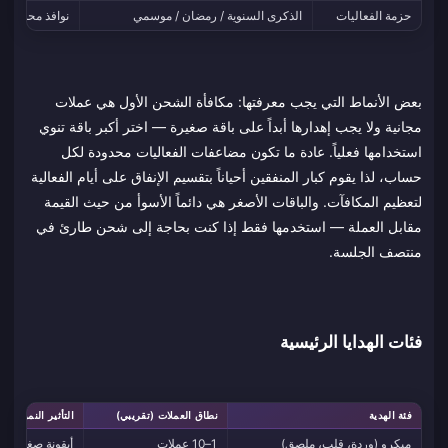
حزمة الفعاليات
الذكرى السنوية / رمضان / موسمي
نوافذ محدودة م
بعض الأنماط التي يجب معرفتها: مكافأة الشحن الأول هي عملات
مجانية ولا يجب إهدارها أبداً على باقة صغيرة — اختر أكبر باقة تنوي
استخدامها فعلياً. عادة ما تكون مضاعفات الفعاليات محدودة لكل
حساب، لذا يقوم كبار المنفقين أحياناً بتقسيم الإنفاق على أيام الفعالية
لتعظيم المكافآت. والباقات الأصغر هي دائماً الأسوأ من حيث القيمة
مقابل العملة — استخدمها فقط إذا كنت بحاجة إلى شحن طارئ في
منتصف الجلسة.
فئات الهدايا الرئيسية
فئة الهدية
نطاق العملات (تقريبي)
التأثير النموذجي
ميكرو (وردة، قلب، ملصق)
1–10 عملات
أيقونة صغيرة د