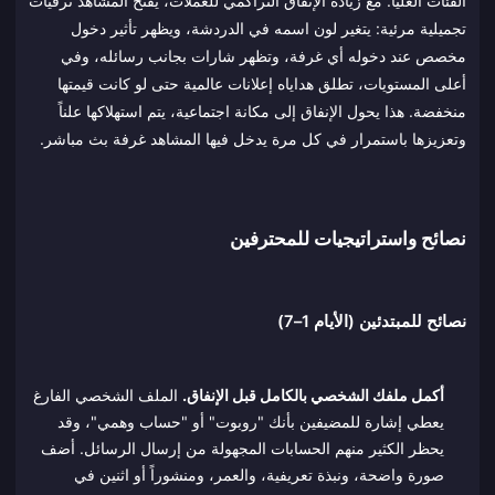
الفئات العليا. مع زيادة الإنفاق التراكمي للعملات، يفتح المشاهد ترقيات
تجميلية مرئية: يتغير لون اسمه في الدردشة، ويظهر تأثير دخول
مخصص عند دخوله أي غرفة، وتظهر شارات بجانب رسائله، وفي
أعلى المستويات، تطلق هداياه إعلانات عالمية حتى لو كانت قيمتها
منخفضة. هذا يحول الإنفاق إلى مكانة اجتماعية، يتم استهلاكها علناً
وتعزيزها باستمرار في كل مرة يدخل فيها المشاهد غرفة بث مباشر.
نصائح واستراتيجيات للمحترفين
نصائح للمبتدئين (الأيام 1–7)
أكمل ملفك الشخصي بالكامل قبل الإنفاق.
الملف الشخصي الفارغ
يعطي إشارة للمضيفين بأنك "روبوت" أو "حساب وهمي"، وقد
يحظر الكثير منهم الحسابات المجهولة من إرسال الرسائل. أضف
صورة واضحة، ونبذة تعريفية، والعمر، ومنشوراً أو اثنين في