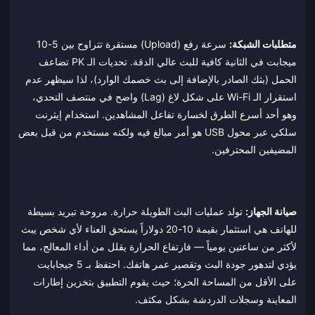
متطلبات الشبكة:
سرعة رفع (Upload) مستقرة تتراوح بين 5-10
ميجابت في الثانية كافية للبث عالي الدقة. تحديات الـ PK تضاعف
الحمل (بثك الصادر بالإضافة إلى بث خصمك الوارد)، لذا سيظهر عدم
استقرار الـ Wi-Fi على شكل لاغ (Lag) واضح في منتصف التحدي،
وهو أحد أسرع الطرق لخسارة تفاعل المشاهدين. استخدام إيثرنت
سلكي عبر محول USB هو أمر مبالغ فيه ولكنه مستخدم من قبل بعض
المضيفين المحترفين.
صيانة الجهاز:
تولد عمليات البث الطويلة حرارة. مروحة تبريد بسيطة
للهاتف هي استثمار بقيمة 10-20 دولاراً يستحق العناء لأي شخص يبث
لأكثر من ساعتين يومياً — فارتفاع الحرارة يقلل من أداء المعالج، مما
يؤدي لتدهور جودة البث وتقصير عمر هاتفك. احتفظ بـ 5 جيجابايت
على الأقل من المساحة الحرة؛ حيث يقوم التطبيق بتخزين إطارات
المعاينة وسجلات الدردشة بشكل مكثف.