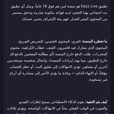
تطبيق Dazz Live هو منصة لمن هم فوق 18 عاماً، ومثل أي تطبيق
بث اجتماعي بهذا الحجم، لديه قواعد مكتوبة صارمة وتدفق مستمر
من المحتوى المثير للجدل. فهم بيئة الإشراف يحمي حسابك.
ما تحظره المنصة:
العري، المحتوى الجنسي، التحريض الصريح،
المحتوى الذي يشارك فيه قاصرون، العنف، خطاب الكراهية، محتوى
المخدرات، طلب الدفع خارج المنصة (أي مطالبة المعجبين بالدفع لك
خارج التطبيق، مما يهدد إيرادات المنصة)، وانتحال شخصية مستخدمين
آخرين أو مشاهير. تؤدي الانتهاكات إلى تعليق البث، أو حظر الحساب
مؤقتاً، أو الإنهاء الدائم — وعادة ما يؤدي الأخير إلى مصادرة أي أرباح
غير مسحوبة.
كيف يتم التنفيذ:
يقوم الذكاء الاصطناعي بمسح إطارات الفيديو
والصوت في الوقت الفعلي بحثاً عن الانتهاكات الواضحة. وتؤدي بلاغات