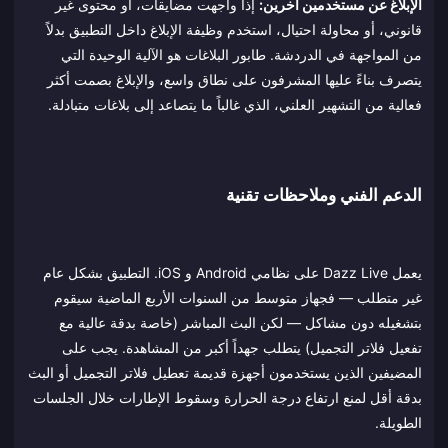
الإبلاغ عن مستخدمين آخرين:
إذا واجهت مضايقات، أو محتوى غير
قانوني، أو محاولة احتيال، استخدم وظيفة الإبلاغ داخل التطبيق بدلاً
من المواجهة في الدردشة. طابور البلاغات هو الآلية الوحيدة التي
يتصرف بناءً عليها المشرفون على نطاق واسع، والإبلاغ بصمت أكثر
فعالية من التشهير العلني، الذي غالباً ما يتصاعد إلى بلاغات متبادلة.
الدعم الفني وملاحظات تقنية
يعمل Dazz Live على نظامي Android و iOS. التطبيق بشكل عام
غير متطلب — فجهاز متوسط من السنوات الأربع الماضية سيقوم
بتشغيله دون مشاكل — لكن البث المباشر (خاصة بدقة عالية مع
تفعيل فلاتر التجميل) يتطلب جهداً أكبر من المشاهدة. يجب على
المضيفين الذين يستخدمون أجهزة قديمة تعطيل فلاتر التجميل أو البث
بدقة أقل لمنع ارتفاع درجة الحرارة وسقوط الإطارات خلال الجلسات
الطويلة.