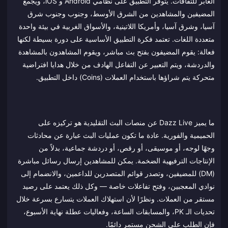
العابر للثقافات. يتوفر التطبيق على نظامي Android و iOS، ويجمع
المضيفين والمشاهدين من الشرق الأوسط، وجنوب وجنوب شرق
آسيا، وشرق آسيا، وأمريكا اللاتينية، والأسواق الغربية في بيئة واحدة
متعددة اللغات. تعتمد فكرة التطبيق الأساسية على دورة بسيطة لكنها
فعالة: يقوم المضيفون بفتح بث مباشر، ويقوم المشاهدون بالمشاهدة
والدردشة، ويتم التعبير عن التفاعل الهادف من خلال هدايا افتراضية
متحركة يتم شراؤها باستخدام العملات (Coins) داخل التطبيق.
ما يميز Dazz Live عن منصات البث التقليدية هو تركيزه على
الحميمية والفورية. عادة ما تكون عمليات البث عبارة عن محادثات
وجهًا لوجه، أو موسيقى، أو رقص، أو دردشة جماعية، بدلاً من
الإنتاجات الترفيهية الضخمة. يمكن للمشاهدين إرسال رسائل مباشرة
(DM) للمضيفين، وتصدر قوائم المتصدرين للداعمين، والانضمام إلى
نوادي المعجبين، وفتح تفاعلات خاصة — وكل ذلك يعتمد على رصيد
مستقر من العملات. ونظرًا لأن استهلاك العملات يتسارع بسرعة خلال
تحديات الـ PK، والمسابقات الساعة، وفعاليات عطلة نهاية الأسبوع،
فإن الطلب على الشحن مستمر دائمًا.