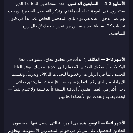
الأسابيع 2–4 — المتابعون الدائمون.
حدد المشاهدين الـ 5-15 الذين
يستمرون في العودة. تعلم أسماءهم، وتذكر التفاصيل الصغيرة، ورحب
بهم عند الدخول. هذه هي نواة نادي المعجبين الخاص بك. ابدأ في قبول
تحديات PK بسيطة ضد مضيفين من نفس حجمك لإدخال روح
المنافسة.
الأشهر 2–3 — العائلة.
إذا بدأت في تحقيق نجاح، ستتواصل معك
الوكالات، أو يمكنك التقديم للانضمام إلى إحداها بنفسك. توفر العائلة
الجيدة دعماً في الزيارات، وخصوماً لتحديات الـ PK، وتدريباً، وتقسيماً
للإيرادات، والذي رغم اقتطاع نسبة منه، فإنه عادة ما يحقق صافي
دخل أكبر من العمل منفرداً. العائلة السيئة تأخذ نسبة ولا تقدم شيئاً —
ابحث بعناية وتحدث مع الأعضاء الحاليين.
الأشهر 4–6 — التوسع.
هذه هي المرحلة التي يسعى فيها المضيفون
الجادون للحصول على مراكز في قوائم المتصدرين الأسبوعية، وتطوير