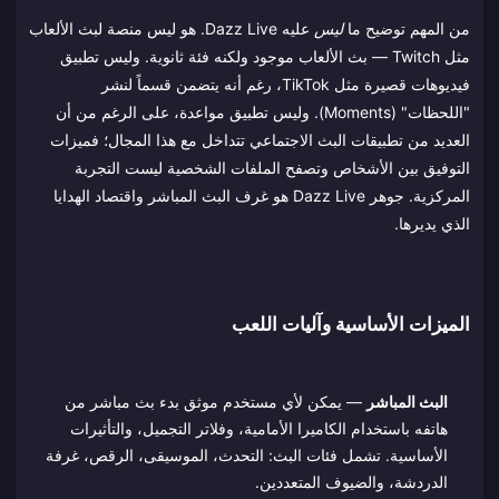
من المهم توضيح ما
ليس
عليه Dazz Live. هو ليس منصة لبث الألعاب
مثل Twitch — بث الألعاب موجود ولكنه فئة ثانوية. وليس تطبيق
فيديوهات قصيرة مثل TikTok، رغم أنه يتضمن قسماً لنشر
"اللحظات" (Moments). وليس تطبيق مواعدة، على الرغم من أن
العديد من تطبيقات البث الاجتماعي تتداخل مع هذا المجال؛ فميزات
التوفيق بين الأشخاص وتصفح الملفات الشخصية ليست التجربة
المركزية. جوهر Dazz Live هو غرف البث المباشر واقتصاد الهدايا
الذي يديرها.
الميزات الأساسية وآليات اللعب
البث المباشر
— يمكن لأي مستخدم موثق بدء بث مباشر من
هاتفه باستخدام الكاميرا الأمامية، وفلاتر التجميل، والتأثيرات
الأساسية. تشمل فئات البث: التحدث، الموسيقى، الرقص، غرفة
الدردشة، والضيوف المتعددين.