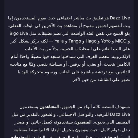
Dazz Live هو تطبيق بث مباشر اجتماعي حيث يقوم المستخدمون إما
ببث أنفسهم لجمهور مفتوح أو مشاهدة بث الآخرين في الوقت الفعلي.
يقع المنتج في نفس الفئة الواسعة التي تضم تطبيقات مثل Bigo Live
و MICO و YoYo و Hago و Tango و Yalla — لكنه يركز بشكل أكبر
على البث القائم على المحادثات الحميمة بدلاً من بث الألعاب
الإلكترونية. معظم الغرف التي ستدخلها ستجد فيها مضيفًا واحدًا أمام
الكاميرا يتحدث، أو يغني، أو يرقص، أو ببساطة يقضي وقتًا مع متابعيه
الدائمين، مع دردشة مباشرة على الجانب ورسوم متحركة للهدايا
تظهر على الشاشة من حين لآخر.
تستهدف المنصة ثلاثة أنواع من الجمهور.
المشاهدون
يستخدمون
Dazz Live للترفيه، والتواصل الاجتماعي، والشعور بالتقدير من قبل
المضيف الذي يحبونه.
المضيفون
يستخدمونه كعمل جانبي أو مصدر
دخل بدوام كامل، حيث يقومون بتحويل الهدايا الافتراضية المستلمة
إلى أرباح حقيقية من خلال برنامج المضيفين في التطبيق.
المجتمعات