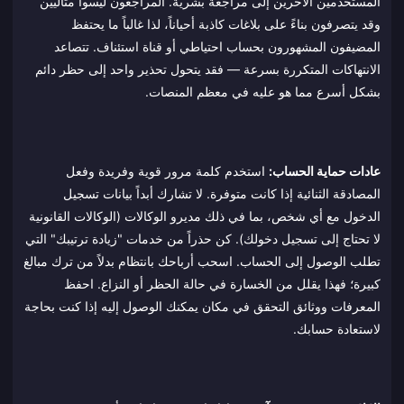
المستخدمين الآخرين إلى مراجعة بشرية. المراجعون ليسوا مثاليين
وقد يتصرفون بناءً على بلاغات كاذبة أحياناً، لذا غالباً ما يحتفظ
المضيفون المشهورون بحساب احتياطي أو قناة استئناف. تتصاعد
الانتهاكات المتكررة بسرعة — فقد يتحول تحذير واحد إلى حظر دائم
بشكل أسرع مما هو عليه في معظم المنصات.
عادات حماية الحساب:
استخدم كلمة مرور قوية وفريدة وفعل
المصادقة الثنائية إذا كانت متوفرة. لا تشارك أبداً بيانات تسجيل
الدخول مع أي شخص، بما في ذلك مديرو الوكالات (الوكالات القانونية
لا تحتاج إلى تسجيل دخولك). كن حذراً من خدمات "زيادة ترتيبك" التي
تطلب الوصول إلى الحساب. اسحب أرباحك بانتظام بدلاً من ترك مبالغ
كبيرة؛ فهذا يقلل من الخسارة في حالة الحظر أو النزاع. احفظ
المعرفات ووثائق التحقق في مكان يمكنك الوصول إليه إذا كنت بحاجة
لاستعادة حسابك.