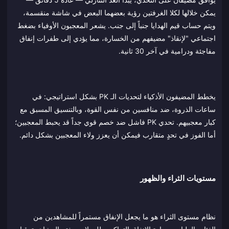
يمكن خلالها لكلا الغرفتين رؤية بعضهما البعض في شاشة منقسمة،
ويتم حساب قيم الهدايا جنباً إلى جنب. يشعر المعجبون الأوفياء بضغط
اجتماعي "لإنقاذ" مضيفهم من الخسارة، مما يؤدي إلى طفرات إنفاق
مفاجئة ودرامية في آخر 30 ثانية.
يخطط المضيفون الأذكياء لتحديات الـ PK بشكل استراتيجي: في
ساعات الذروة، ضد منافسين من نفس القوة، وبالتنسيق المسبق مع
كبار معجبيهم. تحدي PK فاشل ضد خصم قوي جداً قد يحبط المعجبين؛
أما الفوز في تحدٍ متقارب فيمكن أن يعزز ولاء المعجبين بشكل دائم.
مستويات الثراء والظهور
نظام مستوى الثراء هو ما يجعل الإنفاق مستمراً للمشاهدين من