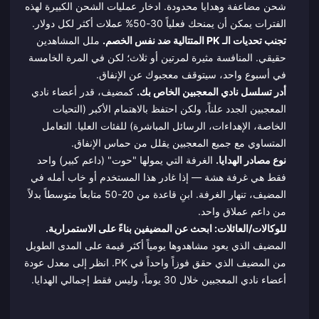
شحن مضاعفة وهدايا محدودة. ادخار عمليات الشحن الكبيرة لهذه
الفترات يمكن أن يمنحك فعلياً 30-50% عملات أكثر لكل دولار.
تجنب تحديات الـ PK المتتالية ضد نفس الخصم.
ملل المشاهدين
حقيقي. المنافسة مثيرة لمرتين أو ثلاث؛ لكن في المرة الخامسة
في أسبوع واحد، سيتوقف معجبوك عن الإنفاق.
أدر تسلسل نادي المعجبين الخاص بك.
كمضيف، قدر أعضاء نادي
المعجبين الجدد علناً، ولكن احتفظ بالاهتمام الأكبر (التحيات
الخاصة، الإهداءات، الرسائل المباشرة) للفئات العليا. التعامل
المتساوي مع جميع المعجبين يقلل من حماس الإنفاق.
نوع مصادر الهدايا.
الغرفة التي يمولها "حوت" (داعم كبير) واحد
فقط هي غرفة هشة — إذا غادر هذا المستخدم أو خاب أمله في
المضيف، تنهار الغرفة. ابنِ قاعدة من 20-50 متابعاً متوسطاً بدلاً
من داعم عملاق واحد.
للوكالات/العائلات: ابحث عن المضيفين بناءً على الاستمرارية.
المضيف الذي يعود مشاهدوها يومياً أكثر قيمة على المدى الطويل
من المضيف الذي حقق فوزاً واحداً في PK. انظر إلى معدل عودة
أعضاء نادي المعجبين خلال 30 يوماً، وليس فقط إجمالي الهدايا.