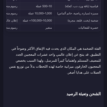
قياسية (باقة ورد، دب، كعكة)
10–500 عملة
رسوم متحركة م
مميزة (سيارة رياضية، خاتم ألماس)
1,000–10,000 عملة
رسوم متحركة بم
ضخمة (يخت، قلعة، مجرة)
10,000–100,000+ عملة
إعلان عالمي عب
حصرية للفعاليات
متغير
رسوم متحركة مح
الفئة الضخمة هي المكان الذي يحدث فيه الإنفاق الأكثر وضوحاً في
التطبيق. قد ينتج عن إعلان عالمي واحد عشرات المعجبين الجدد
للمضيف المستلم واهتماماً كبيراً للمرسل، ولهذا السبب يخصص
المعجبون الخارقون ميزانية خاصة لهذه اللحظات بدلاً من توزيع نفس
العملات على هدايا أصغر.
الشحن وتعبئة الرصيد