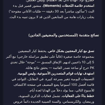
استخدم خلاصة اللحظات (Moments).
منشور قصير قبل بدء
البث ("سأكون مباشراً بعد 30 دقيقة — طلبات الأغاني مفتوحة")
يجلب زيارات هامة من المتابعين الذين قد لا يرون تنبيه بدء البث.
نصائح متقدمة (للمستخدمين والمضيفين الجادين)
نسق مع كبار المعجبين بشكل خاص.
يحتفظ كبار المضيفين
بمجموعة خاصة صغيرة (غالباً على تطبيق مراسلة خارجي) مع أكبر
5 إلى 10 داعمين لديهم. الإنفاق المنسق — "موجة" خلال تحدي
PK حرج أو ساعة تصدر القائمة — يحقق نتائج هائلة.
استهدف نهايات قوائم المتصدرين الأسبوعية، وليس اليومية.
التصنيفات اليومية تتغير بسرعة كبيرة. في المقابل، التواجد في
قائمة أفضل 100 أسبوعياً يضع المضيف في صفحة الاكتشاف
للأسبوع التالي، مما يولد دخلاً من الهدايا لعدة أيام.
خطط بناءً على الفعاليات.
تشمل فعاليات الذكرى السنوية،
ورمضان، والكريسماس، والسنة الصينية الجديدة دائماً عروض