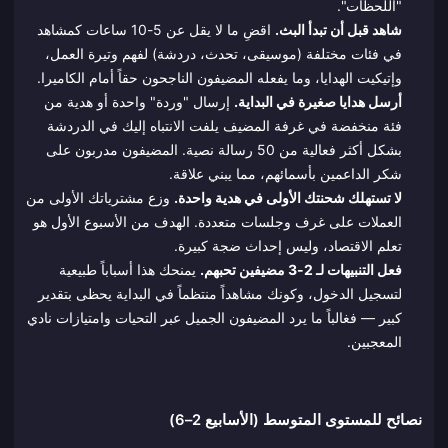
"اللحظات".
شاهد قبل أن تبدأ البث.
اقضِ ما لا يقل عن 5-10 ساعات كمشاهد
في فئات مختلفة (موسيقى، تحدث، دردشة) لفهم وتيرة العمل،
وإتيكيت الهدايا، وما يفعله المضيفون الناجحون حقاً أمام الكاميرا.
أرسل هدايا صغيرة في البداية.
إرسال "وردة" واحدة أو هدية من
فئة منخفضة في غرفة المضيف يلفت الانتباه إليك في الدردشة
بشكل أكثر فعالية من 50 رسالة نصية. المضيفون مدربون على
شكر الداعمين بأسمائهم، مما يبني علاقة.
لا تستهلك شحنتك الأولى في هدية واحدة.
وزع مشترياتك الأولى من
العملات على غرف وجلسات متعددة. الهدف من الأسبوع الأول هو
تعلم الاقتصاد، وليس إحداث ضجة كبيرة.
فعل التنبيهات لـ 2-3 مضيفين تحبهم.
يمنحك هذا أسباباً طبيعية
لتسجيل الدخول، وكونك مشاهداً منتظماً في البداية يحظى بتقدير
كبير — فغالباً ما يرد المضيفون الجميل عبر التحيات وامتيازات نادي
المعجبين.
نصائح للمستوى المتوسط (الأسابيع 2–6)