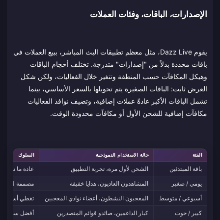
الإصدارات، الباقات، وفئات العملات
يقوم Dazz Live، مثل معظم تطبيقات البث المباشر، ببيع العملات في
باقات محددة بدلاً من "إصدارات" متدرجة. تختلف أحجام الباقات
وهيكل المكافآت حسب المنطقة وتتغير خلال الفعاليات، ولكن شكل
العرض ثابت: الباقات الصغيرة يتم تحويلها بالسعر الأساسي، بينما
تشمل الباقات الأكبر عادةً عملات إضافية، وتضيف نوافذ الفعاليات
مكافآت إضافية للشحن الأول أو مكافآت محدودة الوقت.
الفئة
حالة الاستخدام النموذجية
السلوك
باقة المبتدئين
الشحن لأول مرة، تجربة التطبيق
عادة ما تتضمن
يومي / صغير
المشاهدون العاديون، هدايا خفيفة
مصممة لتمويل 
أسبوعي / متوسط
المعجبون النشطون، أعضاء نوادي المعجبين
تغطي أسبوعاً م
كبير / حوت
كبار الداعمين، صائدو قوائم المتصدرين
أفضل سعر أساس