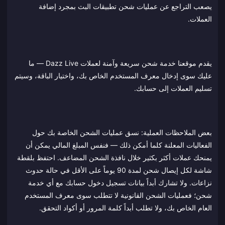
يصعب التراجع عن عمليات شحن تطبيقات البث بمجرد إضافة
العملات.
يقدم موقعنا خدمة شحن سريعة وآمنة لعملات Dazz Live — ما
عليك سوى إدخال معرف المستخدم الخاص بك، واختيار الباقة، وسيتم
تسليم العملات إلى حسابك.
بعض الملاحظات العملية: نسق عمليات الشحن الخاصة بك حول
الفعاليات المعلنة كلما أمكن ذلك — فنفس المبلغ المالي يمكن أن
يمنحك عملات أكثر بكثير خلال نافذة الشحن المضاعف. احتفظ بلقطة
شاشة لكل إيصال شحن لمدة 90 يوماً على الأقل في حالة حدوث
نزاعات. ولا تشارك أبداً بيانات تسجيل دخول حسابك مع أي خدمة
شحن؛ فعمليات الشحن القانونية لا تتطلب سوى معرف المستخدم
العام الخاص بك، ولا تطلب أبداً كلمة المرور أو أكواد التحقق.