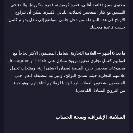
محتوى مميز (قائمة أغاني، فقرة كوميدية، فقرة متكررة)، والبدء في
التنسيق مع كبار المعجبين لحملات الليالي الكبيرة. يمكن أن تتراوح
الأرباح في هذه المرحلة من دخل جانبي متواضع إلى دخل بدوام كامل
حسب قاعدة معجبيك.
ما بعد 6 أشهر — العلامة التجارية.
يتعامل المضيفون الأكثر نجاحاً مع
قنواتهم كعمل تجاري صغير: ترويج متبادل على TikTok و Instagram،
مجموعات معجبين خارج المنصة لضمان الاستمرارية، ومنتجات تحمل
علامتهم التجارية حيثما تسمح اللوائح، وميزانية منضبطة (نعم، حتى
المضيفون يشحنون العملات لرد الهدايا لزملائهم أثناء بثهم، وهو جزء
من الترويج المتبادل القياسي).
السلامة، الإشراف، وصحة الحساب