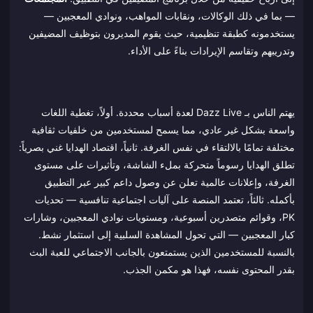
— بما في ذلك الوكالات، ونقابات المواهب، ونوادي المعجبين —
يستخدمونه كطبقة تنظيمية، حيث يقوم المديرون بتوظيف المضيفين
وتدريبهم وتقاسم الإيرادات بناءً على الأداء.
يهتم الناس بـ Dazz Live لعدة أسباب محددة. أولاً، تغطية اللغات
واسعة بشكل غير عادي، مما يسمح لمستخدمين من خلفيات ثقافية
مختلفة تمامًا بالالتقاء في نفس الغرفة. ثانياً، اقتصاد الهدايا غني بصرياً:
تطلق الهدايا رسوماً متحركة بملء الشاشة، وتأثيرات على مستوى
الغرفة، وإعلانات عالمية تعلن عن وصول داعم كبير عبر التطبيق
بأكمله. ثالثاً، تعتمد المنصة على آليات اجتماعية تنافسية — تحديات
PK، وقوائم متصدرين أسبوعية، ومستويات نوادي المعجبين، وشارات
كبار المعجبين — التي تحول المشاهدة السلبية إلى استثمار نشط.
بالنسبة للمستخدمين الذين يستمتعون بالجانب الاجتماعي للعبة البث
بقدر المحتوى نفسه، فهذا هو مكمن الجذب.