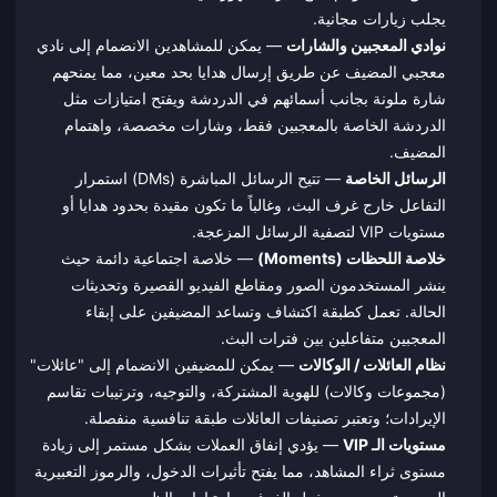
يجلب زيارات مجانية.
نوادي المعجبين والشارات
— يمكن للمشاهدين الانضمام إلى نادي
معجبي المضيف عن طريق إرسال هدايا بحد معين، مما يمنحهم
شارة ملونة بجانب أسمائهم في الدردشة ويفتح امتيازات مثل
الدردشة الخاصة بالمعجبين فقط، وشارات مخصصة، واهتمام
المضيف.
الرسائل الخاصة
— تتيح الرسائل المباشرة (DMs) استمرار
التفاعل خارج غرف البث، وغالباً ما تكون مقيدة بحدود هدايا أو
مستويات VIP لتصفية الرسائل المزعجة.
خلاصة اللحظات (Moments)
— خلاصة اجتماعية دائمة حيث
ينشر المستخدمون الصور ومقاطع الفيديو القصيرة وتحديثات
الحالة. تعمل كطبقة اكتشاف وتساعد المضيفين على إبقاء
المعجبين متفاعلين بين فترات البث.
نظام العائلات / الوكالات
— يمكن للمضيفين الانضمام إلى "عائلات"
(مجموعات وكالات) للهوية المشتركة، والتوجيه، وترتيبات تقاسم
الإيرادات؛ وتعتبر تصنيفات العائلات طبقة تنافسية منفصلة.
مستويات الـ VIP
— يؤدي إنفاق العملات بشكل مستمر إلى زيادة
مستوى ثراء المشاهد، مما يفتح تأثيرات الدخول، والرموز التعبيرية