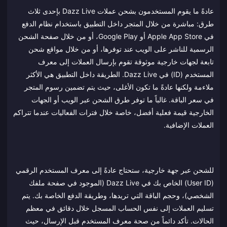
عادةً ما يقوم المستخدمون بشحن عملات Dazz Live بإحدى ثلاث
طرق: مباشرة من خلال المتجر داخل التطبيق باستخدام نظام الدفع
في Apple App Store أو Google Play، أو من خلال صفحة الشحن
الرسمية للناشر على الويب عند توفرها، أو من خلال مواقع شحن
تابعة لجهات خارجية موثوقة تقوم بإرسال العملات إلى معرف
المستخدم (ID) في Dazz Live. الطريقة داخل التطبيق هي الأكثر
ملاءمة ولكنها عادةً ما تكون الأغلى، حيث يتم تضمين رسوم المتجر
في سعر الباقة. غالباً ما توفر طرق الشحن عبر الويب أو الجهات
الخارجية قيمة فعلية أفضل، خاصة خلال فترات الفعاليات عندما تتراكم
العملات الإضافية.
للشحن عبر جهة خارجية، ستحتاج عادةً إلى معرف المستخدم الرقمي
(User ID) الخاص بك في Dazz Live (الموجود في صفحة ملفك
الشخصي)، وحجم الباقة التي تريدها، وطريقة الدفع الخاصة بك. يتم
تسليم العملات إلى نفس الحساب المسجل خلال دقائق في معظم
الحالات. تأكد دائماً من صحة معرف المستخدم قبل الإرسال، حيث