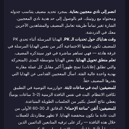
انضم إلى نادي معجبين بعناية.
بمجرد تحديد مضيف يتناسب جدوله
ومحتواه مع روتينك، قم بالوصول إلى حد هدية نادي المعجبين.
الشارة تغير تماماً طريقة تعامل المضيف والمشاهدين الآخرين
معك في الدردشة.
وقت هداياك حول تحديات الـ PK.
الهدايا المرسلة أثناء تحدي PK
للمضيف تكون قيمتها الاجتماعية أكبر من نفس الهدايا المرسلة في
غرفة هادئة — فهي تساهم مباشرة في فوز سيتذكره المضيف.
تعلم منطق تحويل الهدايا.
بعض الهدايا متوسطة المدى (المتحركة
والتي تطلق إعلانات) تمنح ظهوراً أكبر مقابل كل عملة مقارنة
بهدية واحدة عالية الفئة. اسأل المعجبين القدامى عن الهدايا التي
يقدرها المضيف حقاً.
للمضيفين: ابث في ساعات ثابتة.
خوارزمية التوصية في التطبيق
تكافئ الانتظام. البث في نفس النافذة الزمنية (2-3 ساعات يومياً)
يعطي نتائج أفضل بكثير من الجلسات الطويلة المتباعدة.
للمضيفين: أتقن "ساعة الإحماء".
الدقائق الـ 30-60 الأولى من
البث عادة ما تكون منخفضة الهدايا. لا تظهر مطاردتك للعملات
خلال هذه النافذة — ركز على ترفيه المتابعين الدائمين الذين
حضروا أولاً؛ الهدايا تأتي بعد الاهتمام، وليس العكس.