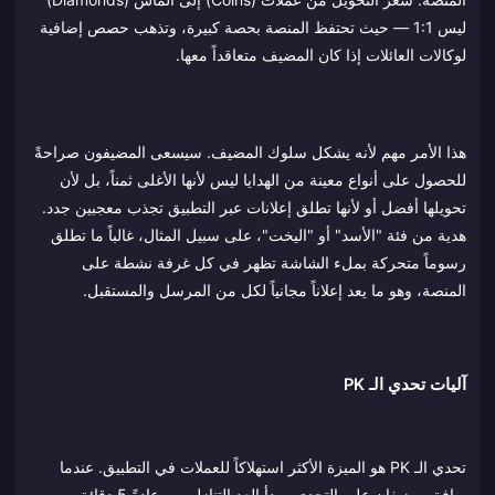
ليس 1:1 — حيث تحتفظ المنصة بحصة كبيرة، وتذهب حصص إضافية
لوكالات العائلات إذا كان المضيف متعاقداً معها.
هذا الأمر مهم لأنه يشكل سلوك المضيف. سيسعى المضيفون صراحةً
للحصول على أنواع معينة من الهدايا ليس لأنها الأغلى ثمناً، بل لأن
تحويلها أفضل أو لأنها تطلق إعلانات عبر التطبيق تجذب معجبين جدد.
هدية من فئة "الأسد" أو "اليخت"، على سبيل المثال، غالباً ما تطلق
رسوماً متحركة بملء الشاشة تظهر في كل غرفة نشطة على
المنصة، وهو ما يعد إعلاناً مجانياً لكل من المرسل والمستقبل.
آليات تحدي الـ PK
تحدي الـ PK هو الميزة الأكثر استهلاكاً للعملات في التطبيق. عندما
يوافق مضيفان على التحدي، يبدأ العد التنازلي — عادةً 5 دقائق —