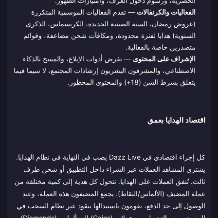
الحصرية، ورسوم دخول الغرف، وامتيازات الظهور.
الفعاليات والكرنفالات
— تقدم الفعاليات الموسمية المتكررة
(عروض رمضان، السنة الصينية الجديدة، الكريسماس، الذكرى
السنوية) هدايا لفترة محدودة، ومكافآت شحن مضاعفة، وقوائم
متصدرين خاصة بالفعالية.
الإشراف على المحتوى
— تفرض أدوات الإبلاغ، والمسح بالذكاء
الاصطناعي، والمشرفون البشريون إرشادات المجتمع، لا سيما فيما
يتعلق بشرط السن (18+) والمحتوى المحظور.
اقتصاد الهدايا بعمق
كل إجراء اقتصادي في Dazz Live يصب في النهاية في نظام الهدايا.
يشتري المشاهد العملات عبر الشراء داخل التطبيق أو شحن طرف
ثالث. تُنفق العملات على الهدايا. تتحول كل هدية إلى كمية مختلفة من
عملة المضيف (الألماس/النقاط). يجمع المضيفون هذه العملة، وعند
الوصول إلى حد الدفع، يقومون باستبدالها بنقود عبر نظام السحب في
المنصة. سعر التحويل من عملات (Coins) إلى ألماس (Diamonds)