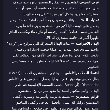
غرف الضيوف المتعددين
— يمكن للمضيفين دعوة عدة ضيوف
على نفس الشاشة لإجراء محادثات جماعية، أو دويتو، أو بث
مشترك، مما يزيد بشكل كبير من التفاعل وحجم الهدايا.
تحديات الـ PK
— يتنافس مضيفان وجهاً لوجه لفترة محددة؛ ومن
يحصل على قيمة هدايا أكبر من مشاهديه يفوز. عادة ما يقوم
الخاسر بتنفيذ "عقاب" (أغنية، رقصة، أو تنازل ما) ويكتسب الفائز
ظهوراً أكبر في قائمة متصدري الـ PK.
الهدايا الافتراضية
— مئات الهدايا المتحركة التي تتراوح من "وردة"
واحدة تساوي بضع عملات إلى هدايا ضخمة (سيارات رياضية،
يخوت، قلاع، مجرات) تساوي عشرات الآلاف من العملات لكل
منها، مع رسوم متحركة تملأ الشاشة أو تظهر لجميع مستخدمي
التطبيق.
اقتصاد العملات والألماس
— يشتري المشاهدون العملات (Coins)
بمال حقيقي وينفقونها على الهدايا. يحصل المضيفون على الألماس
(Diamonds) (أو Beans، حسب التسمية الإقليمية) عند تلقي
الهدايا، والتي يمكنهم استبدالها بنقود عبر برنامج المضيفين.
قوائم المتصدرين
— تصنيفات يومية وأسبوعية وشهرية لأفضل
المضيفين، وكبار الداعمين، وأفضل الغرف، وأفضل المناطق.
تسلق هذه القوائم يفتح ميزة الظهور في صفحة الاكتشاف، مما