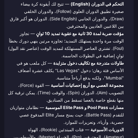
التحكم في الدوران (English)
— تتيح لك أيقونة كرة بيضاء
صغيرة تطبيق الدوران العلوي (Follow)، والدوران الخلفي
(Draw)، والدوران الجانبي (Side English). الدوران هو أكبر فارق
بين اللاعبين العاديين والمحترفين.
مؤقت ضربة لمدة 30 ثانية مع عقوبة تمديد 10 ثوانٍ
— تجاوز
الوقت مرة واحدة يستهلك التمديد؛ تجاوزه مرتين ينهي دورك بخطأ
(Foul). تشتري العناصر المستهلكة لتمديد الوقت (عناصر نقد البول)
ثوانٍ إضافية في البطولات الحاسمة.
طاولات متدرجة مع تكاليف دخول متزايدة
— كل ملعب هو في
الأساس فئة رهان؛ دخول "Las Vegas" يكلف عشرة أضعاف
"Mumbai"، ولكنه يدفع أرباحاً متناسبة.
مجموعة العصي مع أربع إحصائيات أساسية
— القوة (Force)،
التصويب (Aim)، الدوران (Spin)، والوقت (Time). يمكن ترقية كل
منها بقطع خاصة بالعصا تسقط من الصناديق.
مسارات Pool Pass و Elite Pass الموسمية
— نظامان متوازيان
للتقدم (Battle Pass)، حيث يمنح مسار Elite المدفوع عصي
حصرية، وأزياء، وتعزيزات للموارد.
الدوريات الأسبوعية
— فئات المبتدئين (Rookie)، الهواة
(Amateur)، المحترفين (Pro)، الخبراء (Master)، والأسطوريين