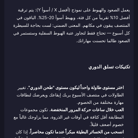
يعمل الصعود والهبوط على نموذج (أفضل X / أسوأ Y): يتم ترقية
أفضل 10% تقريباً من كل فئة، ويهبط أسوأ 20-25%. الباقون في
المنتصف يبقون في مكانهم. المعنى الضمني: لست بحاجة للسيطرة
كل أسبوع — تحتاج فقط لتجاوز عتبة الهبوط السفلية وستستمر في
الصعود طالما تحسنت مهاراتك.
تكتيكات تسلق الدوري
اختر مستوى طاولة واحداً ليكون مستوى "طحن الدوري".
تغيير
الطاولات في منتصف الأسبوع يربك إيقاعك ويعرضك لنطاقات
مهارة مختلفة من الخصوم.
العب خلال ساعات حركة المرور المنخفضة.
تكون مجموعات
المطابقة أقل كثافة في أوقات غير الذروة، مما يزاوجك غالباً مع
خصوم أضعف قليلاً.
انسحب من الخسائر البطيئة مبكراً عندما تكون محاصراً.
إذا كان