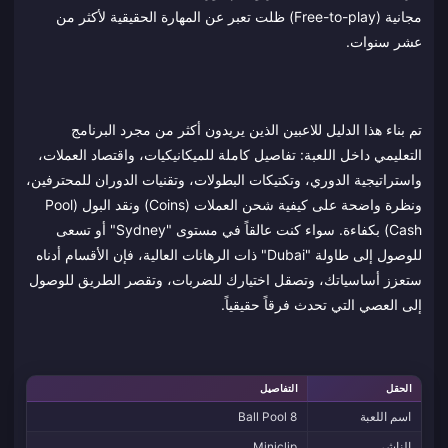
مجانية (Free-to-play) ظلت تعبر عن المهارة الحقيقية لأكثر من
عشر سنوات.
تم بناء هذا الدليل للاعبين الذين يريدون أكثر من مجرد البرنامج
التعليمي داخل اللعبة: تفاصيل كاملة للميكانيكيات، واقتصاد العملات،
واستراتيجية الدوري، وتكتيكات البطولات، وتقنيات الدوران للمحترفين،
ونظرة واضحة على كيفية شحن العملات (Coins) ونقد البول (Pool
Cash) بكفاءة. سواء كنت عالقاً في مستوى "Sydney" أو تسعى
للوصول إلى طاولة "Dubai" ذات الرهانات العالية، فإن الأقسام أدناه
ستعزز أساسياتك، وتصقل اختيارك للضربات، وتقصر الطريق للوصول
إلى العصي التي تحدث فرقاً حقيقياً.
الحقل
التفاصيل
اسم اللعبة
8 Ball Pool
الناشر
Miniclip