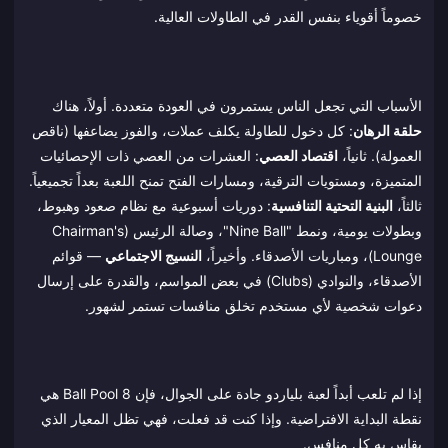
خصوماً أقوياء بنفس القدر في الطاولات العالية.
الأسباب التي تجعل الناس يستمرون في العودة متعددة. أولاً، هناك
حلقة الرهان
: كل دخول للطاولة يكلف عملات، والفوز يضاعفها (ناقص
العمولة). ثانياً،
اقتصاد العصي
: العشرات من العصي ذات الإحصائيات
المتميزة، ومستويات الترقية، ومسارات الفتح تمنح اللعبة بعداً تجميعياً.
ثالثاً،
البنية التحتية التنافسية
: دوريات أسبوعية مع نظام صعود وهبوط،
وبطولات يومية، ونمط "Nine Ball"، وصالة الرئيس (Chairman's
Lounge)، ومباريات الأصدقاء. وأخيراً،
النسيج الاجتماعي
— قوائم
الأصدقاء، والنوادي (Clubs) في بعض المواسم، والقدرة على إرسال
دعوات شخصية لأي مستخدم تخلق منافسات تستمر لشهور.
إذا لم تلعب أبداً لعبة بلياردو جادة على الجوال، فإن 8 Ball Pool هي
نقطة البداية الافتراضية. وإذا كنت قد فعلت، فهي تظل المعيار الذي
يقاس به كل منافس.