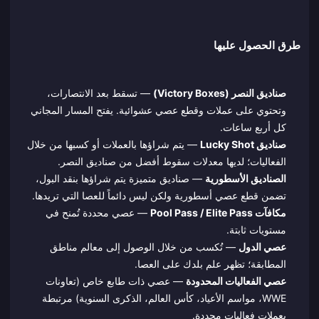
طرق الحصول عليها
صناديق النصر (Victory Boxes)
— تسقط بعد الانتصارات،
وتحتوي على عملات وقطع عصي عشوائية. يفتح المسار المجاني
كل أربع ساعات.
صناديق Lucky Shot
— يتم شراؤها بالعملات أو كسبها من خلال
الفعاليات؛ لديها معدلات سقوط أفضل من صناديق النصر.
الصناديق الأسطورية
— صناديق متميزة يتم شراؤها بنقد البول،
تضمن قطع عصي أسطورية ولكن ليس دائماً للعصا التي تريدها.
مكافآت Pool Pass / Elite Pass
— عصي محددة تُمنح في
مستويات ثابتة.
عصي الدول
— تُكسب من خلال الوصول إلى معالم مناطق
المطابقة؛ تظهر علم بلدك على العصا.
عصي الفعاليات المحدودة
— عصي ذات طابع خاص (تعاونات
WWE، مواسم الأعياد، كأس العالم، الذكرى السنوية) مرتبطة
بعملات فعاليات محددة.