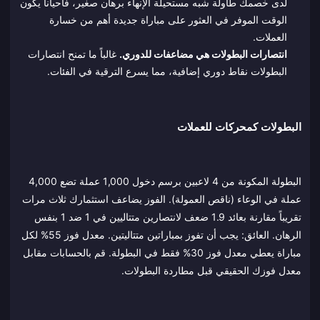
لدى خصمك طاولة شبه مستحيلة الإنهاء برهان صغير، فأحياناً يكون
الوقت الموفر في العثور على مباراة جديدة أهم من خسارة
العملات.
انتصارات البطولات هي مضاعفات للدوري.
غالباً ما تمنح انتصارات
البطولات نقاط دوري إضافية، مما يسرع الترقية في الفئات.
البطولات كمحركات للعملات
البطولة المكونة من 4 لاعبين برسم دخول 1,000 عملة تضع 4,000
عملة في الوعاء (ناقص العمولة). الفوز يضاعف استثمارك ثلاث مرات
تقريباً مقارنة بعائد 1.9 ضعف لانتصارين متتاليين في 1 ضد 1 بنفس
الرهان. العائق: يجب أن تفوز بمباراتين متتاليتين. معدل فوز 55% لكل
مباراة يعطي معدل فوز 30% فقط في البطولة. قم بالحسابات مقابل
معدل فوزك الحقيقي قبل مطاردة البطولات.