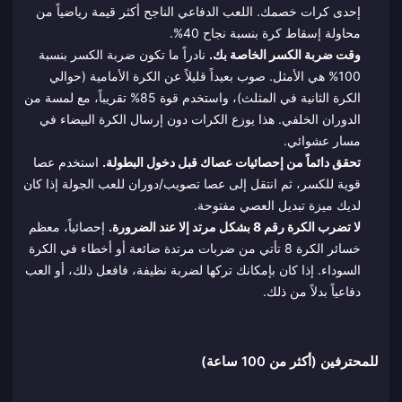
إحدى كرات خصمك. اللعب الدفاعي الناجح أكثر قيمة رياضياً من
محاولة إسقاط كرة بنسبة نجاح 40%.
وقت ضربة الكسر الخاصة بك.
نادراً ما تكون ضربة الكسر بنسبة
100% هي الأمثل. صوب بعيداً قليلاً عن الكرة الأمامية (حوالي
الكرة الثانية في المثلث)، واستخدم قوة 85% تقريباً، مع لمسة من
الدوران الخلفي. هذا يوزع الكرات دون إرسال الكرة البيضاء في
مسار عشوائي.
تحقق دائماً من إحصائيات عصاك قبل دخول البطولة.
استخدم عصا
قوية للكسر، ثم انتقل إلى عصا تصويب/دوران للعب الجولة إذا كان
لديك ميزة تبديل العصي مفتوحة.
لا تضرب الكرة رقم 8 بشكل مرتد إلا عند الضرورة.
إحصائياً، معظم
خسائر الكرة 8 تأتي من ضربات مرتدة ضائعة أو أخطاء في الكرة
السوداء. إذا كان بإمكانك تركها لضربة نظيفة، فافعل ذلك، أو العب
دفاعياً بدلاً من ذلك.
للمحترفين (أكثر من 100 ساعة)