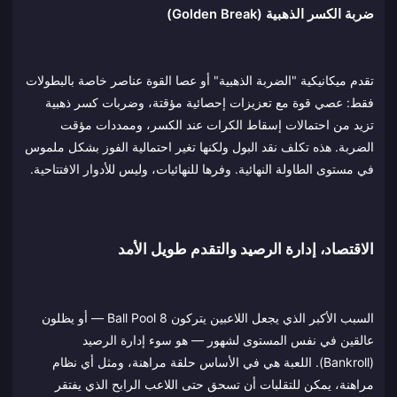
ضربة الكسر الذهبية (Golden Break)
تقدم ميكانيكية "الضربة الذهبية" أو عصا القوة عناصر خاصة بالبطولات
فقط: عصي قوة مع تعزيزات إحصائية مؤقتة، وضربات كسر ذهبية
تزيد من احتمالات إسقاط الكرات عند الكسر، وممددات مؤقت
الضربة. هذه تكلف نقد البول ولكنها تغير احتمالية الفوز بشكل ملموس
في مستوى الطاولة النهائية. وفرها للنهائيات، وليس للأدوار الافتتاحية.
الاقتصاد، إدارة الرصيد والتقدم طويل الأمد
السبب الأكبر الذي يجعل اللاعبين يتركون 8 Ball Pool — أو يظلون
عالقين في نفس المستوى لشهور — هو سوء إدارة الرصيد
(Bankroll). اللعبة هي في الأساس حلقة مراهنة، ومثل أي نظام
مراهنة، يمكن للتقلبات أن تسحق حتى اللاعب الرابح الذي يفتقر