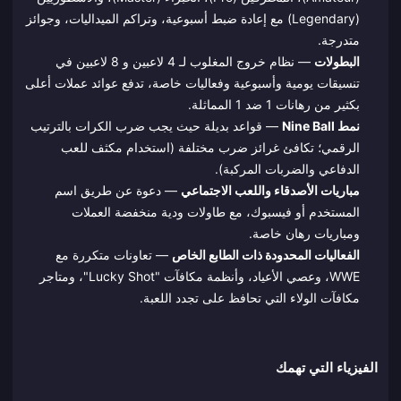
(Legendary) مع إعادة ضبط أسبوعية، وتراكم الميداليات، وجوائز
متدرجة.
البطولات
— نظام خروج المغلوب لـ 4 لاعبين و 8 لاعبين في
تنسيقات يومية وأسبوعية وفعاليات خاصة، تدفع عوائد عملات أعلى
بكثير من رهانات 1 ضد 1 المماثلة.
نمط Nine Ball
— قواعد بديلة حيث يجب ضرب الكرات بالترتيب
الرقمي؛ تكافئ غرائز ضرب مختلفة (استخدام مكثف للعب
الدفاعي والضربات المركبة).
مباريات الأصدقاء واللعب الاجتماعي
— دعوة عن طريق اسم
المستخدم أو فيسبوك، مع طاولات ودية منخفضة العملات
ومباريات رهان خاصة.
الفعاليات المحدودة ذات الطابع الخاص
— تعاونات متكررة مع
WWE، وعصي الأعياد، وأنظمة مكافآت "Lucky Shot"، ومتاجر
مكافآت الولاء التي تحافظ على تجدد اللعبة.
الفيزياء التي تهمك