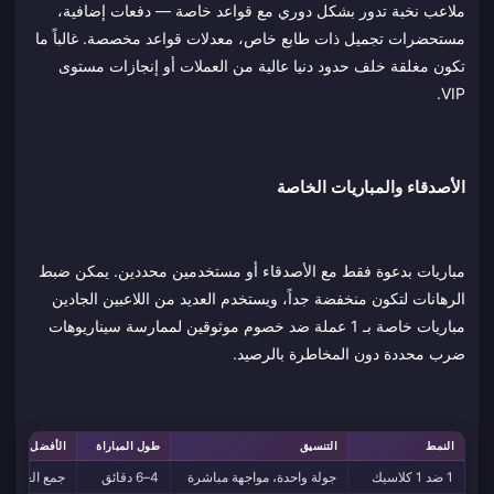
ملاعب نخبة تدور بشكل دوري مع قواعد خاصة — دفعات إضافية،
مستحضرات تجميل ذات طابع خاص، معدلات قواعد مخصصة. غالباً ما
تكون مغلقة خلف حدود دنيا عالية من العملات أو إنجازات مستوى
VIP.
الأصدقاء والمباريات الخاصة
مباريات بدعوة فقط مع الأصدقاء أو مستخدمين محددين. يمكن ضبط
الرهانات لتكون منخفضة جداً، ويستخدم العديد من اللاعبين الجادين
مباريات خاصة بـ 1 عملة ضد خصوم موثوقين لممارسة سيناريوهات
ضرب محددة دون المخاطرة بالرصيد.
النمط
التنسيق
طول المباراة
الأفضل لـ
1 ضد 1 كلاسيك
جولة واحدة، مواجهة مباشرة
4–6 دقائق
جمع العملات 