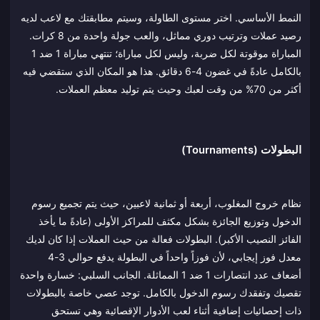
النمط الأساسي. اختر مستوى الطاولة، وسيتم مطابقتك مع لاعب لديه
رصيد عملات وترتيب دوري مماثل، والعب جولة واحدة من 8 كرات.
المباراة موقوتة لكل ضربة، وليس لكل مباراة؛ تنتهي مباراة 1 ضد 1
بالكامل عادةً في غضون 4-6 دقائق. هذا هو المكان الذي ستقضي فيه
أكثر من 70% من وقت لعبك وحيث يتم توليد معظم العملات.
البطولات (Tournaments)
نظام خروج المغلوب، أربعة أو ثمانية لاعبين، حيث يتم تجميع رسوم
الدخول وتوزيع الجائزة بشكل مكثف للمراكز الأولى (عادةً ما يأخذ
الفائز النصيب الأكبر). البطولات فعالة من حيث العملات إذا كان لديك
معدل فوز إيجابي، لأن فوزاً واحداً في البطولة يدفع حوالي 3-4
أضعاف عدد انتصارات 1 ضد 1 المماثلة. الجانب السلبي: خسارة واحدة
تقصيك وتفقدك رسوم الدخول بالكامل. توجد عصي خاصة بالبطولات
ذات إحصائيات إضافية أثناء لعب الأدوار الإقصائية وهي تستحق