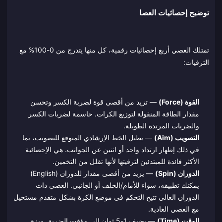
توضيح إحصائيات العصا
تمتلك العصي أربع إحصائيات رقمية، كل منها يتدرج من 0-100% مع
الترقيات:
القوة (Force)
— تزيد من أقصى قوة لضربة الكسر وتحسن
مقدار الطاقة المنقولة لتوزيع الكرات. حاسمة لضربات الكسر
والضربات المرتدة الطويلة.
التصويب (Aim)
— يطيل الخط الإرشادي المتوقع للتصويب، بما
في ذلك إظهار ارتداد واحد أو اثنين عن الجوانب. هي الإحصائية
الأكثر فائدة للمبتدئين لترقيتها لأنها تقلل من التخمين.
الدوران (Spin)
— يزيد من أقصى مقدار للدوران (English)
يمكنك تطبيقه، سواء للأمام/الخلف أو الجانبي. العصي ذات
الدوران العالي تتيح التحكم في موضع الكرة بشكل متقدم مستحيل
مع العصي العادية.
الوقت (Time)
— يضيف 1-5 ثوانٍ إلى مؤقت الضربة. ميزة