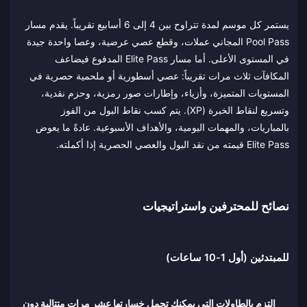
يستمر كل موسم لمدة تتراوح بين 4 إلى 6 أسابيع تقريباً. يقدم مسار
Pool Pass المجاني عملات، وقطع عصي عرضية، وعصا واحدة جيدة
في المستوى الأعلى. أما مسار Elite Pass المدفوع فيضاعف
المكافآت ثلاث مرات تقريباً: عصي أسطورية أو ملحمية حصرية في
المستويات المتميزة، وأزياء، وإطارات صور رمزية، وحزم نقدية،
وتسريع لنقاط الخبرة (XP). يتم كسب نقاط البول من الفوز
بالمباريات، والمهمات اليومية، والأهداف الأسبوعية. عادةً ما يعوض
Elite Pass قيمته من نقد البول والعصي الحصرية إذا أكملته.
نصائح للمحترفين واستراتيجيات
للمبتدئين (أول 1-10 ساعات)
التزم بالطاولات التي يمكنك تحمل خسارتها عشر مرات متتالية دون