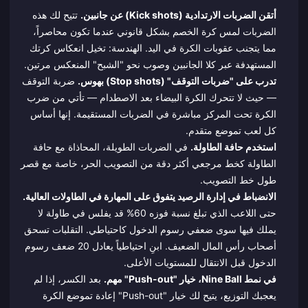
أتقن الضربات الارتدادية (Kick shots) عن جانبين.
تتيح لك هذه
الضربات لمس كرة الخصم بشكل قانوني عندما تكون محاصراً،
مما يتجنب عقوبات الكرة في اليد. الهندسة: تخيل انعكاس كرتك
المستهدفة عبر كلا الجانبين وصوب نحو "الشبح" المنعكس مرتين.
تدرب على "ضربات التوقف" (Stop shots) بهوس.
ضربة التوقف
— حيث لا تتحرك الكرة البيضاء بعد الاصطدام — تأتي من ضرب
الكرة تحت المركز مباشرة في الضربات المستقيمة. إنها أساس
كل لعب تموضع متقدم.
استخدم حافة الطاولة.
في الضربات الطويلة، المحاذاة مع حافة
الطاولة كخط مرجعي أكثر دقة من التصويب الحر، خاصة مع قصر
طول خط التصويب.
الانضباط في إدارة الرصيد يتفوق على المهارة في الطاولات العالية.
حتى اللاعب الذي تبلغ نسبة فوزه 60% قد يفلس في طاولة لا
يملك فيها سوى ضعفي رسوم الدخول كاحتياطي. التقلبات تسحق
أصحاب رأس المال الضعيف. ابنِ احتياطياً يعادل 20 ضعف رسوم
الدخول قبل الانتقال للمستويات الأعلى.
في نمط Nine Ball، خيار "Push-out" مهم.
بعد الكسر، إذا لم
يعجبك التوزيع، يتيح لك خيار "Push-out" إعادة تموضع الكرة