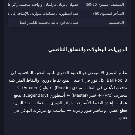
المنتصف (مستوى 20-50)
عصوان نادرتان مرقيتان أو واحدة ملحمية، ركز على ال
المتأخر (مستوى 50+)
عصا أسطورية بإحصائيات متوازنة، بالإضافة إلى عصا ت
التخصصية
عصا ذات قوة عالية مخصصة للكسر فقط
الدوريات، البطولات والتسلق التنافسي
نظام الدوري الأسبوعي هو العمود الفقري للبنية التحتية التنافسية في
8 Ball Pool. كل فوز في 1 ضد 1 يمنح نقاط دوري، والنقاط المتراكمة
تدفعك للأعلى في الفئات: مبتدئ (Rookie) ← هاوٍ (Amateur) ←
محترف (Pro) ← خبير (Master) ← أسطوري (Legendary). تدفع
عمليات إعادة الضبط الأسبوعية جوائز الدوري — عملات، نقد البول،
قطع عصي، وعناصر صور رمزية — تتناسب مع مركزك النهائي في
فئتك.