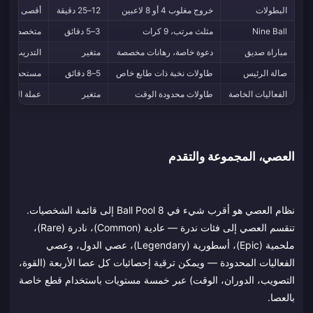
البطولات
خروج مغلوب 4 أو 8 لاعبين
12–25 دقيقة
أقصى كفاءة 
Nine Ball
مثلث مرتب، 9 كرات
3–5 دقائق
متخصصي الضر
مباراة صديق
دعوة خاصة، رهانات مخصصة
متغير
التدريب، الم
صالة الرئيس
طاولات نخبة ذات طابع خاص
5–8 دقائق
مستحضرات تج
الفعاليات الخاصة
طاولات محدودة الوقت
متغير
عملة الفعال
العصي، المجموعة والتقدم
نظام العصي هو أقرب شيء في 8 Ball Pool إلى قائمة الشخصيات.
تنقسم العصي إلى فئات ندرة — عادية (Common)، نادرة (Rare)،
ملحمية (Epic)، أسطورية (Legendary)، عصي الدول، وعصي
الفعاليات المحدودة — ويمكن ترقية إحصائيات كل عصا الأربعة (القوة،
التصويب، الدوران، الوقت) عبر خمسة مستويات باستخدام قطع خاصة
بالعصا.