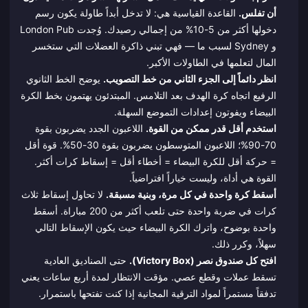
أن تفلس.
القاعدة القياسية هي: لا تدخل أبداً طاولة يكون رسم
دخولها أكثر من 5-10% من إجمالي رصيدك. وُجدت London Pub
و Sydney لسبب ما — فهي تبني ذاكرة العضلات التي ستخسر
المال لتعلمها في الطاولات الأكبر.
انظر دائماً إلى الجزء الثاني من خط التصويب.
يوضح الخط الثانوي
الرفيع اتجاه كرة الهدف بعد التلامس. المبتدئون يهتمون بخط الكرة
البيضاء ويفوتون إعدادات التموضع السهلة.
استخدم أقل قدر ممكن من القوة.
اللاعبون الجدد يضربون بقوة
70-90%؛ اللاعبون المتوسطون يضربون بقوة 30-50%. قوة أقل
= حركة أقل للكرة البيضاء = أخطاء أقل = إسقاط كرات أكثر.
القوة هي أداة، وليست خياراً افتراضياً.
أسقط كرة واحدة في كل مرة، وبنية مسبقة.
لا تحاول إسقاط ثلاث
كرات في ضربة واحدة حتى تلعب أكثر من 200 مباراة. أسقط
واحدة بوضوح، واترك الكرة البيضاء حيث يكون الإسقاط التالي
سهلاً، وكرر ذلك.
افتح كل صندوق نصر (Victory Box).
حتى الصناديق العادية
تسقط عملات وقطع عصي. مؤقت الانتظار لمدة أربع ساعات يعني
تدفقاً مستمراً لمواد الترقية المجانية إذا كنت تفتحها باستمرار.