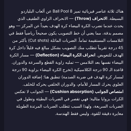
هناك ثلاثة عناصر فيزيائية تميز 8 Ball Pool عن ألعاب البلياردو
البسيطة.
الانحراف (Throw)
— الانحراف الزاوي الطفيف الذي
يحدث عندما تضرب الكرة البيضاء كرة الهدف بعيداً عن المركز — وهو
مصمم بدقة، مما يعني أن خط التصويب يكون صحيحاً رياضياً فقط في
التلامسات المستقيمة تماماً. الضربات المائلة (Cut shots) بأكثر من
45 درجة تقريباً تتطلب منك التصويب بشكل مبالغ فيه قليلاً داخل كرة
الهدف للتعويض.
انحراف الكرة البيضاء (Deflection)
— مسار الكرة
البيضاء نفسها بعد التلامس — تمليه زاوية القطع والسرعة والدوران.
قاعدة الـ 90 درجة الكلاسيكية (تخرج الكرة البيضاء بزاوية 90 درجة
لمسار كرة الهدف في ضربة الصدمة) تنطبق هنا؛ إضافة الدوران
العلوي يحرك المسار للأمام، والدوران الخلفي يحركه للخلف.
امتصاص الجوانب (Cushion absorption)
— الجوانب لا تعكس
الكرات بزوايا مثالية؛ فهي تقصر في الضربات البطيئة وتطول في
الضربات السريعة، ولهذا السبب تتطلب الضربات المرتدة الطويلة
معايرة دقيقة للقوة، وليس فقط الهندسة.