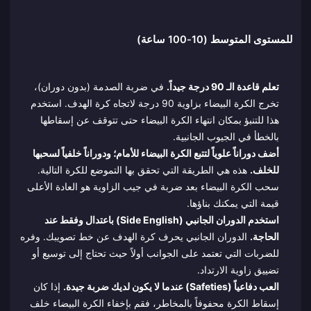
للمستوى المتوسط (10-100 ساعة)
تعلم قاعدة الـ 90 درجة جيداً.
في ضربة الصدمة (بدون دوران)،
تخرج الكرة البيضاء بزاوية 90 درجة لاتجاه كرة الهدف. استخدم
هذا للتنبؤ بمكان انتهاء الكرة البيضاء حتى تتوقف عن إسقاطها
بالخطأ في الجيوب الجانبية.
أضف دوراناً علوياً لتتبع الكرة البيضاء للأمام؛ ودوراناً خلفياً لسحبها
للخلف.
هذه هي الطريقة التي تحقق بها التموضع للكرة التالية.
سحب الكرة البيضاء بعد ضربة في جيب الزاوية هو العادة الأعلى
قيمة التي يمكنك بناؤها.
استخدم الدوران الجانبي (Side English) باعتدال وفقط عند
الحاجة.
الدوران الجانبي يحرف كرة الهدف عن خط تصويبك. وفره
للضربات التي تعتمد على الجوانب أولاً حيث تحتاج إلى توسيع أو
تضييق زاوية الارتداد.
العب دفاعياً (Safeties) عندما لا يكون لديك ضربة جيدة.
إذا كان
إسقاط الكرة محفوفاً بالمخاطر، فقم بإخفاء الكرة البيضاء خلف