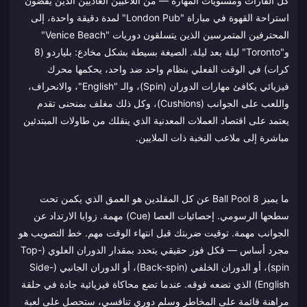
كل القارات ومستويات المهارة — من اللاعبين العاديين الذين يقضون
استراحة القهوة في مباراة "London Pub" لمدة دقيقة واحدة، إلى
المحترفين المتمرسين الذين يتسلقون دوريات "Venice Beach"
و"Toronto" ليلة بعد ليلة. الصيغة بسيطة بشكل مخادع: بلياردو (8
كرات) في الوقت الفعلي بنظام واحد ضد واحد، يحكمها محرك
فيزيائي يكافئ مهارات الدوران (Spin)، والـ "English"، والانحراف،
واللعب على الجوانب (Cushions)، وكل ذلك مغلف بمنحنى تقدم
يعتمد على اقتصاد العملات المعدنية الذي ينقلك من طاولات المبتدئين
مباشرة إلى ملاعب النخبة ذات الملايين.
ما يميز 8 Ball Pool عن كل المقلدين هو العمق الذي يكمن تحت
سطحها الرسومي. إحصائيات العصا (Cue) مهمة. زوايا الارتداد عن
الجوانب مهمة. توقيت ضربتك قبل انتهاء الوقت مهم. خط التصويب هو
مجرد أساس — فكل فوز حقيقي يتحدد بمقدار الدوران العلوي (Top-
spin)، أو الدوران الخلفي (Back-spin)، أو الدوران الجانبي (Side-
English) الذي تضعه فوقه. عندما تضع محاكاة فيزيائية جادة في حلقة
مراهنة قائمة على المخاطر وسلم دوري تنافسي، ستحصل على لعبة