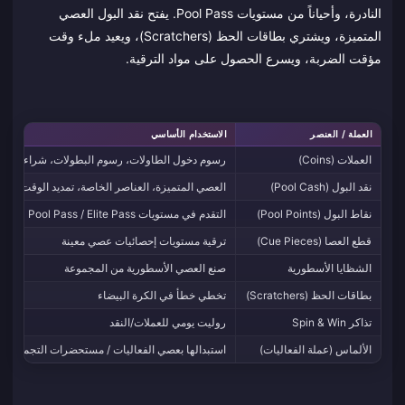
النادرة، وأحياناً من مستويات Pool Pass. يفتح نقد البول العصي
المتميزة، ويشتري بطاقات الحظ (Scratchers)، ويعيد ملء وقت
مؤقت الضربة، ويسرع الحصول على مواد الترقية.
العملة / العنصر
الاستخدام الأساسي
العملات (Coins)
رسوم دخول الطاولات، رسوم البطولات، شراء الصنا
نقد البول (Pool Cash)
العصي المتميزة، العناصر الخاصة، تمديد الوقت، ضرب
نقاط البول (Pool Points)
التقدم في مستويات Pool Pass / Elite Pass
قطع العصا (Cue Pieces)
ترقية مستويات إحصائيات عصي معينة
الشظايا الأسطورية
صنع العصي الأسطورية من المجموعة
بطاقات الحظ (Scratchers)
تخطي خطأ في الكرة البيضاء
تذاكر Spin & Win
روليت يومي للعملات/النقد
الألماس (عملة الفعاليات)
استبدالها بعصي الفعاليات / مستحضرات التجميل