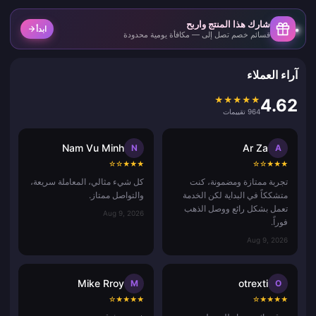
شارك هذا المنتج واربح
ابدأ
قسائم خصم تصل إلى — مكافأة يومية محدودة
آراء العملاء
★
★
★
★
★
4.62
964 تقييمات
Nam Vu Minh
Ar Za
N
A
☆
☆
★
★
★
☆
☆
★
★
★
تجربة ممتازة ومضمونة، كنت
كل شيء مثالي، المعاملة سريعة،
متشككاً في البداية لكن الخدمة
والتواصل ممتاز.
تعمل بشكل رائع ووصل الذهب
Aug 9, 2026
فوراً.
Aug 9, 2026
Mike Rroy
otrexti
M
O
☆
★
★
★
★
☆
★
★
★
★