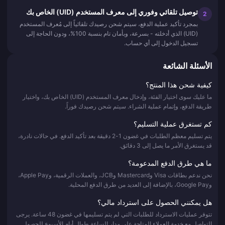
توصيل تلقائي وفوري إلى معرف المستخدم (UID) الخاص بك
2
بمجرد تأكيد عملية الدفع، سيتم شحن رصيدك تلقائياً إلى مُعرف المستخدم
(UID) الذي أدخلته - بسرعة، وبأمان تام بنسبة 100%، ودون الحاجة إلى
تسجيل الدخول إلى أي حساب.
الأسئلة الشائعة
كيفية شحن هذا المنتج؟
ما عليك سوى اختيار الفئة، وإدخال معرف المستخدم (UID) الخاص بك، واختيار
طريقة الدفع، وإتمام عملية الشراء. سيتم شحن رصيدك فوراً.
كم تستغرق عملية التسليم؟
يتم تسليم معظم الطلبات في غضون 1-2 دقيقة بعد تأكيد الدفع. في حالات نادرة،
قد يستغرق الأمر ما يصل إلى 3 دقائق.
ما هي طرق الدفع المدعومة؟
نحن ندعم بطاقات Visa وMastercard وJCB، والعملات الرقمية، وApple Pay،
وGoogle Pay، بالإضافة إلى العديد من طرق الدفع المحلية.
هل يمكنني الحصول على استرداد مالي؟
تتوفر عمليات الاسترداد للطلبات التي لم يتم تسليمها في غضون 48 ساعة. يرجى
التواصل مع خدمة العملاء المتاحة على مدار الساعة طوال أيام الأسبوع للحصول