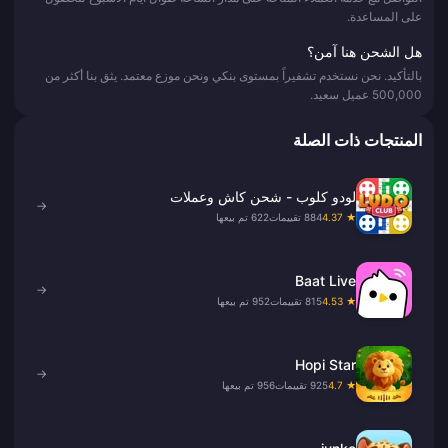
على المساعدة.
هل الشحن هنا آمن؟
بالتأكيد. نحن نستخدم تشفيراً بمستوى بنكي ونحن موزع معتمد. يثق بنا أكثر من
500,000 عميل سعيد.
المنتجات ذات الصلة
لودو كلوب - شحن كاش وعملات
→
★ 4.37
884 تقييمات
622 تم بيعها
Baat Live
→
★ 4.53
815 تقييمات
952 تم بيعها
Hopi Star
→
★ 4.7
925 تقييمات
956 تم بيعها