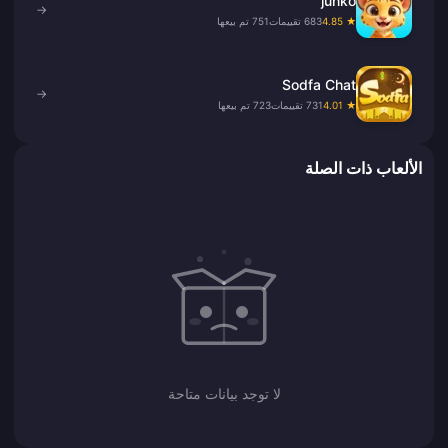
junko
→
★ 4.85
683 تقييمات
751 تم بيعها
Sodfa Chat
→
★ 4.01
731 تقييمات
723 تم بيعها
الألعاب ذات الصلة
لا توجد بيانات متاحة