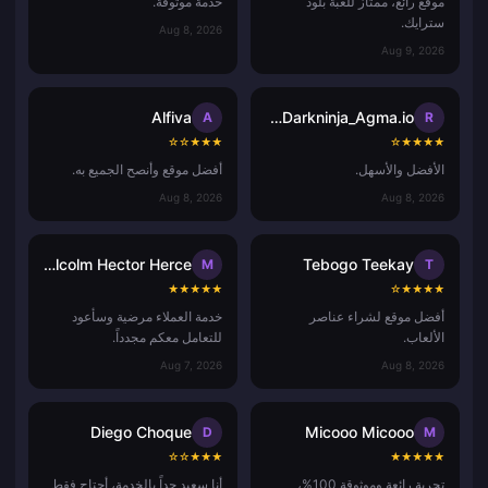
موقع رائع، ممتاز للعبة بلود
خدمة موثوقة.
سترايك.
Aug 8, 2026
Aug 9, 2026
Alfiva
RaphCODM “Darkninja_Agma.io”
A
R
☆
☆
★
★
★
☆
★
★
★
★
الأفضل والأسهل.
أفضل موقع وأنصح الجميع به.
Aug 8, 2026
Aug 8, 2026
Malcolm Hector Herce
Tebogo Teekay
M
T
★
★
★
★
★
☆
★
★
★
★
أفضل موقع لشراء عناصر
خدمة العملاء مرضية وسأعود
الألعاب.
للتعامل معكم مجدداً.
Aug 7, 2026
Aug 8, 2026
Diego Choque
Micooo Micooo
D
M
☆
☆
★
★
★
★
★
★
★
★
تجربة رائعة وموثوقة 100%،
أنا سعيد جداً بالخدمة، أحتاج فقط