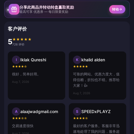
分享此商品并转动转盘赢取奖励
转动
最高可享 优惠券 — 每日限量奖励
客户评价
★
★
★
★
★
5
726 评价
Iklak Qureshi
khalid alden
I
K
★
★
★
★
☆
★
★
★
★
★
很好，简单好用。
可靠的网站。优惠力度大，值
得信赖，折扣也不错。推荐给
Aug 7, 2026
大家！👍
Aug 7, 2026
alaajwadgmail.com
SPEEDxPLAYZ
A
S
★
★
★
☆
☆
★
★
★
★
☆
交易速度很快
最好的客户服务。客服非常迅
速地处理了我的问题，服务超
Aug 7, 2026