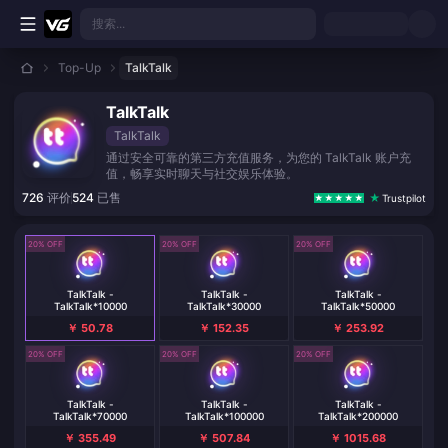
跳转至主要内容
搜索...
Top-Up
TalkTalk
TalkTalk
TalkTalk
通过安全可靠的第三方充值服务，为您的 TalkTalk 账户充
值，畅享实时聊天与社交娱乐体验。
726
评价
524
已售
Trustpilot
20% OFF
20% OFF
20% OFF
TalkTalk -
TalkTalk -
TalkTalk -
TalkTalk*10000
TalkTalk*30000
TalkTalk*50000
￥ 50.78
￥ 152.35
￥ 253.92
20% OFF
20% OFF
20% OFF
TalkTalk -
TalkTalk -
TalkTalk -
TalkTalk*70000
TalkTalk*100000
TalkTalk*200000
￥ 355.49
￥ 507.84
￥ 1015.68