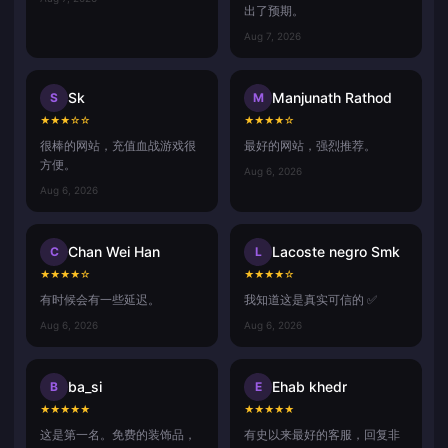
出了预期。
Aug 7, 2026
Sk
Manjunath Rathod
S
M
★
★
★
☆
☆
★
★
★
★
☆
很棒的网站，充值血战游戏很
最好的网站，强烈推荐。
方便。
Aug 6, 2026
Aug 6, 2026
Chan Wei Han
Lacoste negro Smk
C
L
★
★
★
★
☆
★
★
★
★
☆
有时候会有一些延迟。
我知道这是真实可信的 ✅
Aug 6, 2026
Aug 6, 2026
ba_si
Ehab khedr
B
E
★
★
★
★
★
★
★
★
★
★
这是第一名。免费的装饰品，
有史以来最好的客服，回复非