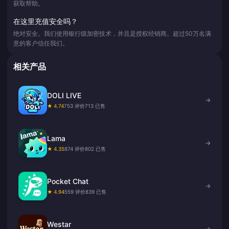
获取帮助。
在这里充值安全吗？
绝对安全。我们使用银行级加密技术，并且是授权经销商。超过50万名满
意的客户信任我们。
相关产品
DOLI LIVE
→
★ 4.74
753 评价
713 已售
Lama
→
★ 4.35
874 评价
802 已售
Pocket Chat
→
★ 4.94
559 评价
839 已售
Westar
→