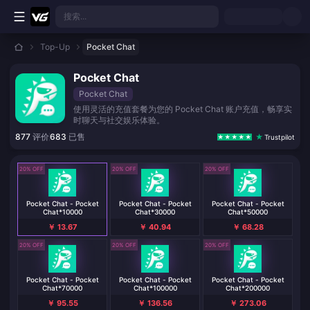
跳转至主要内容
搜索...
Top-Up
Pocket Chat
Pocket Chat
Pocket Chat
使用灵活的充值套餐为您的 Pocket Chat 账户充值，畅享实
时聊天与社交娱乐体验。
877
评价
683
已售
Trustpilot
20% OFF
20% OFF
20% OFF
Pocket Chat - Pocket
Pocket Chat - Pocket
Pocket Chat - Pocket
Chat*10000
Chat*30000
Chat*50000
￥ 13.67
￥ 40.94
￥ 68.28
20% OFF
20% OFF
20% OFF
Pocket Chat - Pocket
Pocket Chat - Pocket
Pocket Chat - Pocket
Chat*70000
Chat*100000
Chat*200000
￥ 95.55
￥ 136.56
￥ 273.06