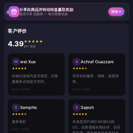
分享此商品并转动转盘赢取奖励
转动
最高可享 优惠券 — 每日限量奖励
客户评价
★
★
★
★
★
4.39
877 评价
wei Xue
Achraf Ouazzani
W
A
★
★
★
★
★
★
★
★
★
☆
价格比游戏内直充便宜，但客
非常好的服务，很棒，速度很
服服务还有提升空间。
快。
Aug 8, 2026
Aug 8, 2026
Semphis
Sajesh
S
S
★
★
★
★
☆
★
★
★
★
★
服务很好
本来想买PUBG MOBILE的
UC，也希望能长期合作，但非
Aug 7, 2026
常失望，因为根本没有支付方