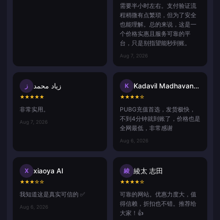
需要半小时左右。支付验证流
程稍微有点繁琐，但为了安全
也能理解。总的来说，这是一
个价格实惠且服务可靠的平
台，只是别指望能秒到账。
Aug 7, 2026
زياد محمد
Kadavil Madhavan Harikrishnan
ز
K
★
★
★
★
★
★
★
★
★
☆
非常实用。
PUBG充值首选，发货极快，
不到4分钟就到账了，价格也是
Aug 7, 2026
全网最低，非常感谢
Aug 6, 2026
xiaoya AI
綾太 志田
X
綾
★
★
★
☆
☆
★
★
★
★
☆
我知道这是真实可信的 ✅
可靠的网站。优惠力度大，值
得信赖，折扣也不错。推荐给
Aug 6, 2026
大家！👍