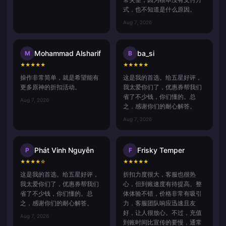
式，也不知道是什么原因。
Aug 7, 2026
Mohammad Alsharif
ba_si
M
B
★
★
★
★
★
★
★
★
★
★
操作非常简单，就是希望能有
这是我的首选。给五星好评，
更多原神的折扣活动。
我太爱你们了，优惠券帮我们
省了不少钱，你们懂的。总
Aug 7, 2026
之，感谢你们的耐心解答。
Aug 7, 2026
Phát Vinh Nguyễn
Frisky Temper
P
F
★
★
★
★
☆
★
★
★
★
★
这是我的首选。给五星好评，
折扣力度很大，客服也很热
我太爱你们了，优惠券帮我们
心，但到账速度有待提高。整
省了不少钱，你们懂的。总
体体验不错，价格非常有吸引
之，感谢你们的耐心解答。
力，客服团队响应迅速且友
好，让人很放心。不过，充值
Aug 7, 2026
到账时间比宣传的要慢，通常