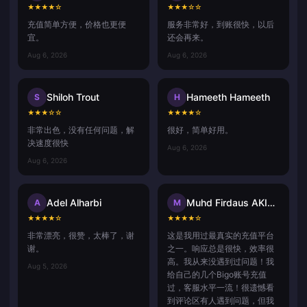
★
★
★
★
☆
★
★
★
☆
☆
充值简单方便，价格也更便
服务非常好，到账很快，以后
宜。
还会再来。
Aug 6, 2026
Aug 6, 2026
Shiloh Trout
Hameeth Hameeth
S
H
★
★
★
☆
☆
★
★
★
★
☆
非常出色，没有任何问题，解
很好，简单好用。
决速度很快
Aug 6, 2026
Aug 6, 2026
Adel Alharbi
Muhd Firdaus AKIDAD
A
M
★
★
★
★
☆
★
★
★
★
☆
非常漂亮，很赞，太棒了，谢
这是我用过最真实的充值平台
谢。
之一。响应总是很快，效率很
高。我从来没遇到过问题！我
Aug 5, 2026
给自己的几个Bigo账号充值
过，客服水平一流！很遗憾看
到评论区有人遇到问题，但我