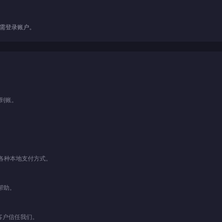
无需登录账户。
即到账。
。
y以及各种本地支付方式。
帮助。
客户信任我们。