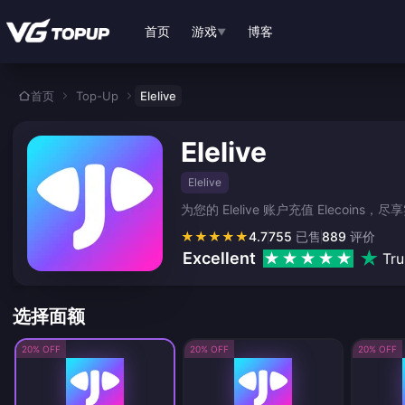
跳转至主要内容
首页
游戏
博客
▼
首页
Top-Up
Elelive
Elelive
Elelive
为您的 Elelive 账户充值 Elecoi
★
★
★
★
★
4.7
755
已售
889
评价
Excellent
Tru
选择面额
20% OFF
20% OFF
20% OFF