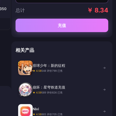
3350
￥ 8.34
总计
充值
相关产品
排球少年：新的征程
→
★ 4.58
548 评价
799 已售
崩坏：星穹铁道充值
→
★ 4.59
589 评价
826 已售
Nivi
→
★ 4.58
865 评价
705 已售