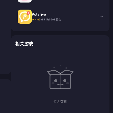
Pota live
→
★ 4.65
985 评价
998 已售
相关游戏
暂无数据