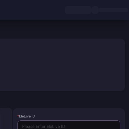
*
EleLive ID