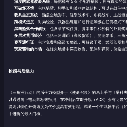
深度的武器改装系统
：每把枪有 5-8 个配件槽位，拥有真实的
可破坏环境
：包括墙壁、脚手架和某些建筑结构，可以在战斗中
载具生态系统
：涵盖全地形车、轻型战术车、步兵战车、主战坦
跨模式进度
：对局经验、武器熟练度和通行证等级在任何模式下
黑鹰坠落合作战役
：包含章节式任务、脚本事件和独特的外观奖
多层次货币经济
：包括三角洲币（高级货币）、曼德尔币、三角
赛季通行证
：包含免费和高级奖励线，可解锁干员、武器蓝图和
玩家驱动的市场
：在烽火地带中买卖物资、配件和弹药，价格由
枪感与后坐力
《三角洲行动》的后坐力模型介于《使命召唤》的易上手与《塔科
以通过向下拖动鼠标来抵消。在冲刺后立即开镜（ADS）会有明显
管则以牺牲开镜速度为代价提高有效射程。精通一个主武器平台（如 AK
手进阶的最大门槛。