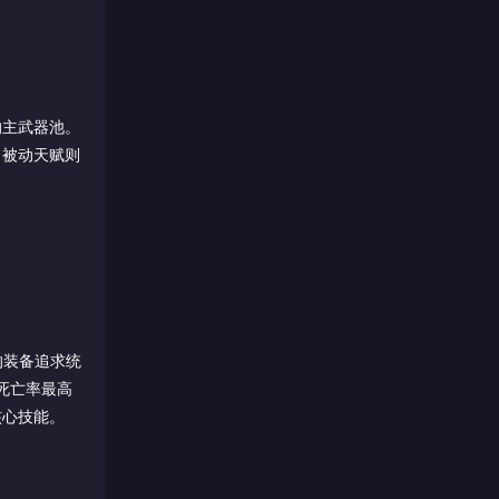
的主武器池。
。被动天赋则
。
的装备追求统
死亡率最高
核心技能。