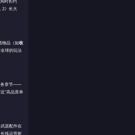
单局时长约
 2》长大
值物品（如
收
靡全球的玩法
任务章节——
近“高品质单
分武器配件在
数长线运营射