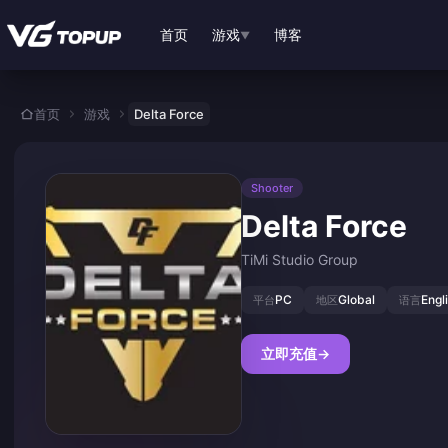
跳转至主要内容
首页
游戏
博客
▼
首页
游戏
Delta Force
Shooter
Delta Force
TiMi Studio Group
PC
Global
Engl
平台
地区
语言
立即充值
→