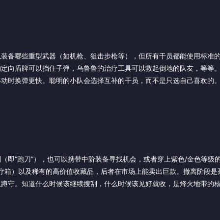
以装备哪些重型武器（如机枪、狙击步枪等），但所有干员都能使用标准
的定向盾牌可以挡住子弹，乌鲁鲁的治疗工具可以救起倒地的队友，等等
移动时换弹更快。聪明的小队会选择互补的干员，而不是只选自己喜欢的
（即“跑刀”），也可以携带中阶装备寻找机会，或者穿上紫色/金色等级
、医疗箱）以及稀有的高价值收藏品，后者在市场上能卖出巨款。撤离阶段是
队蹲守。知道什么时候该继续搜刮，什么时候该见好就收，是烽火地带的