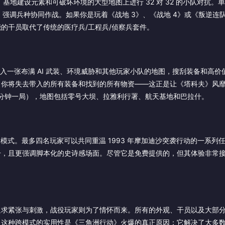
地建设元素和可破坏环境的大型地图上进行 32 对 32 的小队对抗。
，强调兵种协同作战。如果你是玩着《战地 3》、《战地 4》或《叛逆连队
的干员取代了传统的医疗兵/工程兵/侦察兵套件。
一张布满 AI 武装、环境威胁和其他玩家小队的地图，搜刮装备和高价
，你将失去带入的所有装备和找到的所有物资——这正是让《塔科夫》风
5 分钟一局），地图包括零号大坝、拉雅利行署、航天基地和巴拉什。
役模式。最多四名玩家可以共同重温 1993 年摩加迪沙突袭行动的一系列
，且更强调脚本化的史诗感场面。尽管它是免费提供的，但其体验非常接
追求紧张与刺激，战役玩家则为了情怀而来。所有的外观、干员以及大部
。这种跨模式的实用性是《三角洲行动》火爆的真正原因：它解决了大多