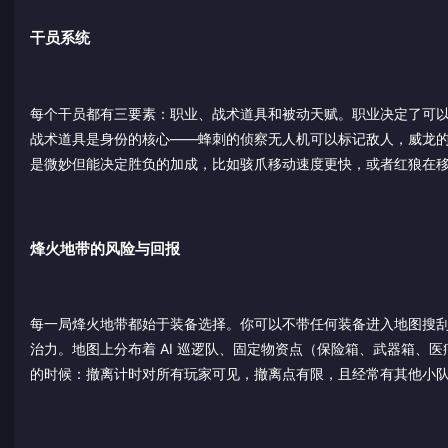
干员系统
每个干员都有三要素：职业、战术道具和被动天赋。职业决定了可
战术道具是身份的核心——蜂刺的侦察无人机可以标记敌人，威龙
是微妙但能决定胜负的加成，比如骇爪移动速度更快，或者红狼在
烽火地带的风险与回报
每一局烽火地带都始于装备选择。你可以不带任何装备进入地图搜刮
治力。地图上分布着 AI 巡逻队、固定物资点（保险箱、武器箱
的时候：撤离计时对所有玩家可见，撤离点有限，且经常有其他小