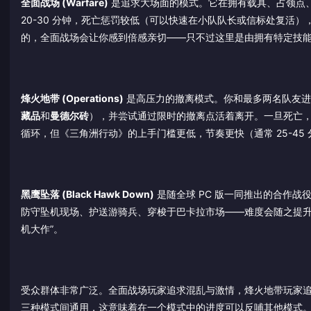
全面战场 (Warfare)
是追求大场面的模式。它在拥有载具、占领点、基
20-30 分钟，死亡惩罚较低（可以快速在小队队长或信标处复活）
的，全面战场会让你感到倍感亲切——只不过这里是由拥有特定技能
烽火地带 (Operations)
是高压力的撤离模式。你和最多两名队友进入
藏品
和
曼德尔砖
），并尝试通过限时的撤离点活着离开。一旦死亡
循环，但《三角洲行动》的上手门槛更低，节奏更快（通常 25-4
黑鹰坠落 (Black Hawk Down)
是随全球 PC 版一同推出的合作战
防守坠机现场、护送游骑兵、穿梭于巴卡拉市场——难度会随之提升
机大作”。
受众群体非常广泛。全面战场玩家追求混乱与激情，烽火地带玩家
三种模式间通用，这意味着在一个模式中的进度可以反哺其他模式