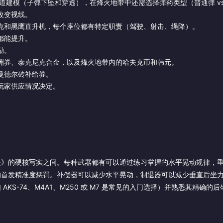
弹道建模（子弹下坠和穿透），在烽火地带中还需选择弹药类型（普通弹 vs
改变视线。
克和黑鹰直升机，每个座位都有特定职责（驾驶、射击、绳降）。
都能提升。
励。
洲券、泰克尼克合金，以及烽火地带内的哈夫克币和韩元。
曼德尔砖补给券。
玩家供应情况决定。
夫》的硬核写实之间。每种武器都有可以通过练习掌握的水平晃动规律，
的首发精准度惩罚。补偿器可以减少水平晃动，制退器可以减少垂直后坐
S-74、M4A1、M250 或 M7 是常见的入门选择）并熟悉其精确的