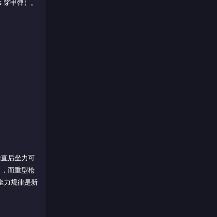
 穿甲弹）。
垂直后坐力可
力，而重型枪
后坐力规律是新