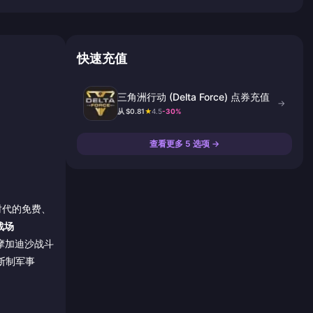
快速充值
三角洲行动 (Delta Force) 点券充值
→
从 $0.81
★
4.5
-30%
查看更多 5 选项 →
 时代的免费、
战场
年摩加迪沙战斗
买断制军事