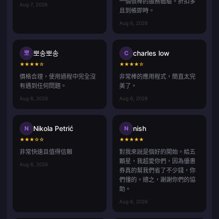
一個很棒的服務體驗。折扣多
Aug 7, 2026
且到帳即時。
Aug 6, 2026
뽀송뽀송
charles low
뽀
C
★
★
★
★
☆
★
★
★
★
☆
價格合理，使用過程中完全沒
非常棒的應用程式，簡直太完
有遇到任何問題。
美了。
Aug 6, 2026
Aug 6, 2026
Nikola Petrić
nish
N
N
★
★
★
☆
☆
★
★
★
★
★
非常快速且值得信賴
對我來說是個好的開始。給五
顆星，我超愛你們，因為優惠
Aug 6, 2026
券真的幫我們省了不少錢，你
們懂的。總之，謝謝你們的協
助。
Aug 6, 2026