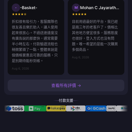
-Basket-
Mohan C Jayarathna
-
M
★
★
★
★
☆
★
★
★
★
★
折扣很有吸引力，客服團隊也
目前用過最好的平台，我已經
很友善且樂於助人，讓人使用
是兩三年的老客戶了。價格比
起來很放心。不過送達速度沒
其他地方便宜很多，服務態度
有廣告說的那麼快，通常需要
也很好，登入方式也沒有問
半小時左右，付款驗證流程也
題。唯一希望的是能一次購買
稍微繁瑣了一點。整體來說是
多個商品。
個價格實惠且可靠的服務，只
Aug 6, 2026
是別期待能秒到帳。
Aug 6, 2026
查看所有評價 →
付款支援