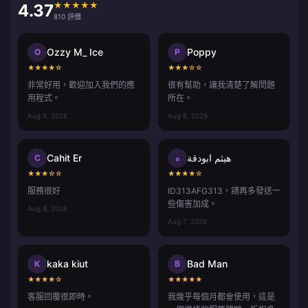
★
★
★
★
★
4.37
810 評價
Ozzy M_ Ice
Poppy
O
P
★
★
★
★
☆
★
★
★
☆
☆
非常好用，歡迎加入我們的應
很有幫助，讓我清楚了解問題
用程式。
所在。
Aug 8, 2026
Aug 8, 2026
Cahit Er
هيثم ابودقة
C
ه
★
★
★
☆
☆
★
★
★
★
☆
服務很好
ID313AFG313，請再多發送一
些傷害加成。
Aug 8, 2026
Aug 7, 2026
kaka kiut
Bad Man
K
B
★
★
★
★
☆
★
★
★
★
★
客服回覆很即時。
我幾乎每個月都會使用，這是