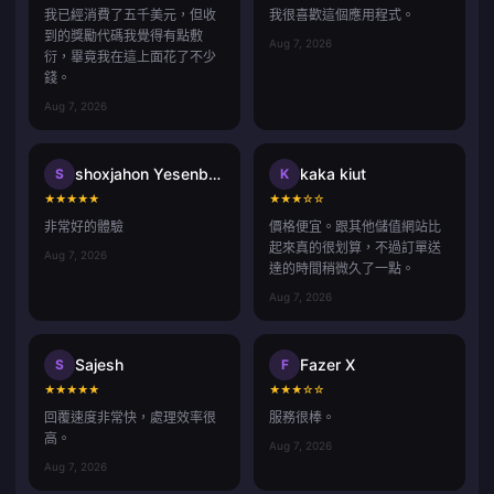
我已經消費了五千美元，但收
我很喜歡這個應用程式。
到的獎勵代碼我覺得有點敷
Aug 7, 2026
衍，畢竟我在這上面花了不少
錢。
Aug 7, 2026
shoxjahon Yesenboyev
kaka kiut
S
K
★
★
★
★
★
★
★
★
☆
☆
非常好的體驗
價格便宜。跟其他儲值網站比
起來真的很划算，不過訂單送
Aug 7, 2026
達的時間稍微久了一點。
Aug 7, 2026
Sajesh
Fazer X
S
F
★
★
★
★
★
★
★
★
☆
☆
回覆速度非常快，處理效率很
服務很棒。
高。
Aug 7, 2026
Aug 7, 2026