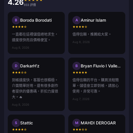
4.26
933 評價
Boroda Borodati
Aminur Islam
B
A
★
★
★
★
☆
★
★
★
★
☆
一直都在這裡儲值絕地求生，
值得信賴，推薦給大家。
速度很快而且價格便宜。
Aug 8, 2026
Aug 8, 2026
DarkarH'z
Bryan Fluvio I Vallecer
D
B
★
★
★
☆
☆
★
★
★
★
★
到帳速度快，客服也很積極。
值得信賴的平台。購買流程簡
介面簡單好用，還有很多創作
單，儲值會立即到帳，請放心
者提供的優惠碼，折扣力度很
使用，非常可靠。
大。🔥
Aug 7, 2026
Aug 8, 2026
Stattic
MAHDI DEROGAR
S
M
★
★
★
★
☆
★
★
★
☆
☆