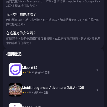
我們支援 Visa、Mastercard、JCB、加密貨幣、Apple Pay、Google Pay
以及多種本地付款方式。
我可以申請退款嗎？
若訂單在 48 小時內未到帳，可申請退款。請聯絡我們的 24/7 客戶服務團
隊以獲取協助。
在這裡充值安全嗎？
絕對安全。我們採用銀行級加密技術，並且是授權經銷商。超過 50 萬名滿
意的客戶信任我們。
相關產品
Mico 直儲
→
★ 4.77
883 評價
606 已售
Mobile Legends: Adventure (MLA) 儲值
→
★ 4.4
959 評價
890 已售