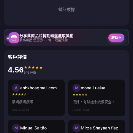
暫無數據
分享此商品並轉動轉盤贏取獎勵
轉動
最高可獲 優惠券 — 每日限量獎勵
客戶評價
★
★
★
★
★
4.56
945 評價
anhkhoagmail.com
mona Lualua
A
M
★
★
★
★
☆
★
★
★
☆
☆
讚讚讚讚讚讚
很好，有驗證系統很安全。
Aug 9, 2026
Aug 9, 2026
Miguel Saltão
Mirza Shayaan fiaz
M
M