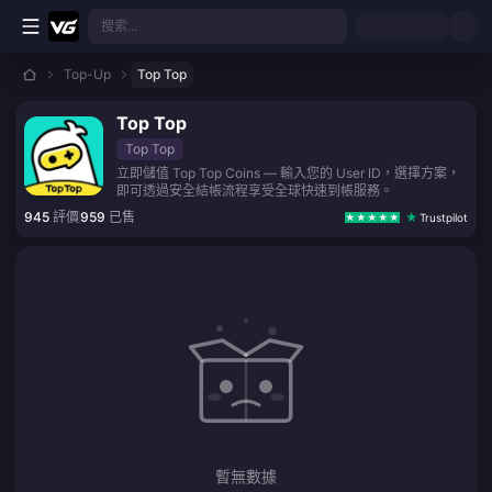
跳至主要內容
搜索...
Top-Up
Top Top
Top Top
Top Top
立即儲值 Top Top Coins — 輸入您的 User ID，選擇方案，
即可透過安全結帳流程享受全球快速到帳服務。
945
評價
959
已售
Trustpilot
暫無數據