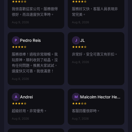
★
★
★
☆
☆
★
★
★
★
☆
我很喜歡這家公司，服務做得
服務好又快，客服人員表現非
很好，而且速度快又準時。
常完美。
Aug 9, 2026
Aug 8, 2026
Pedro Reis
JL
P
J
★
★
★
★
☆
★
★
★
★
☆
服務很棒！過程非常順暢。我
非常好，安全可靠又有折扣。
玩原神，順利收到了結晶，沒
Aug 8, 2026
有任何問題。推薦大家試試，
速度快又可靠，我很滿意！
Aug 8, 2026
Andrei
Malcolm Hector Herce
A
M
★
★
★
★
☆
★
★
★
☆
☆
超級好用，非常優秀。
客服回覆很即時。
Aug 8, 2026
Aug 7, 2026