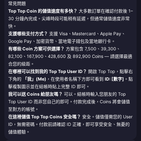
常見問題
Top Top Coin 的儲值速度有多快？
大多數訂單在確認付款後 1–
30 分鐘內完成。尖峰時段可能稍有延遲，但通常儲值速度非常
快。
支援哪些支付方式？
支援 Visa、Mastercard、Apple Pay、
Google Pay、加密貨幣、當地電子錢包及當地銀行卡。
有哪些 Coin 方案可供選擇？
方案包含 7,500、39,300、
82,100、167,900、428,600 及 892,900 Coins — 請選擇最適
合您的級距。
在哪裡可以找到我的 Top Top User ID？
開啟 Top Top，點擊右
下角的
「我」(Me)
，在使用者名稱下方即可看到
ID: [數字]
。點
擊複製圖示並在結帳時貼上完整 ID 即可。
我可以送 Coins 給朋友嗎？
可以。結帳時輸入您朋友的 Top
Top User ID 而非您自己的即可。付款完成後，Coins 將會儲值
至對方的帳號。
在這裡儲值 Top Top Coins 安全嗎？
安全。儲值僅需您的 User
ID，無需密碼。付款前請確認 ID 正確，即可享受安全、無憂的
儲值體驗。