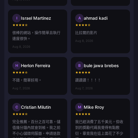
Israel Martinez
ahmad kadi
I
A
★
★
★
★
☆
★
★
★
★
☆
很棒的網站，操作簡單且執行
比拉爾的影片
速度很快。
Aug 8, 2026
Aug 8, 2026
Herlon Ferreira
bule jawa brebes
H
B
★
★
★
★
☆
★
★
★
★
★
不錯，簡單好用。
讚讚讚！！！！
Aug 7, 2026
Aug 7, 2026
Cristian Milutin
Mike Rroy
C
M
★
★
★
★
☆
★
★
★
★
★
完全推薦，百分之百可靠，儲
我已經消費了五千美元，但收
值幾分鐘內就會到帳。我之前
到的獎勵代碼我覺得有點敷
不小心儲錯伺服器，申請退款
衍，畢竟我在這上面花了不少