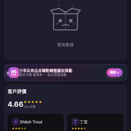
暫無數據
分享此商品並轉動轉盤贏取獎勵
轉動
最高可獲 優惠券 — 每日限量獎勵
客戶評價
★
★
★
★
★
4.66
508 評價
Shiloh Trout
丁昱
S
丁
★
★
★
☆
☆
★
★
★
★
☆