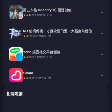
第五人格 (Identity V) 回聲儲值
→
★ 4.47
890 評價
666 已售
RO 仙境傳說：守護永恆的愛 - 大貓金幣儲值
→
★ 4.13
530 評價
825 已售
Yoho 語音社交平台儲值
→
★ 4.03
525 評價
796 已售
Salam
→
★ 4.52
811 評價
704 已售
相關遊戲